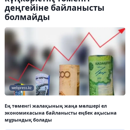
деңгейіне байланысты
болмайды
webpress.kz
Ең төменгі жалақының жаңа мөлшері ел
экономикасына байланысты еңбек ақысына
мұрындық болады