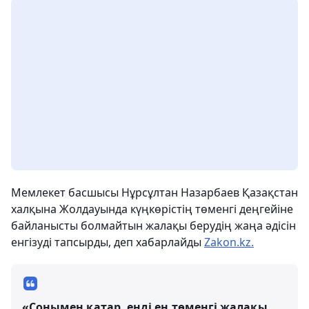
Мемлекет басшысы Нұрсұлтан Назарбаев Қазақстан
халқына Жолдауында күңкөрістің төменгі деңгейіне
байланысты болмайтын жалақы берудің жаңа әдісін
енгізуді тапсырды, деп хабарлайды
Zakon.kz.
«Сонымен қатар, енді ең төменгі жалақы