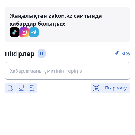
Жаңалықтан zakon.kz сайтында
хабардар болыңыз:
Пікірлер
0
Кіру
Пікір жазу