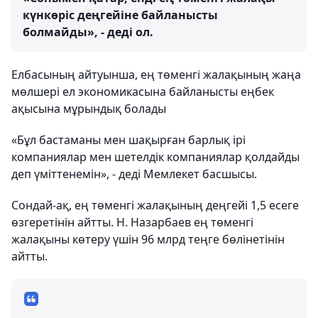
күнкөріс деңгейіне байланысты
болмайды», - деді ол.
Елбасының айтуынша, ең төменгі жалақының жаңа
мөлшері ел экономикасына байланысты еңбек
ақысына мұрындық болады
«Бұл бастаманы мен шақырған барлық ірі
компаниялар мен шетелдік компаниялар қолдайды
деп үміттенемін», - деді Мемлекет басшысы.
Сондай-ақ, ең төменгі жалақының деңгейі 1,5 есеге
өзгеретінін айтты. Н. Назарбаев ең төменгі
жалақыны көтеру үшін 96 млрд теңге бөлінетінін
айтты.