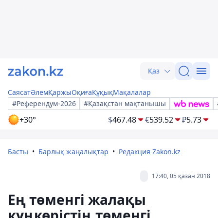
Қаз
Саясат
Әлем
Қаржы
Оқиға
Құқық
Мақалалар
#Референдум-2026
#Қазақстан мақтанышы
+30°
$
467.48
€
539.52
₽
5.73
Басты
Барлық жаңалықтар
Редакция Zakon.kz
17:40, 05 қазан 2018
Ең төменгі жалақы
күңкөрістің төменгі