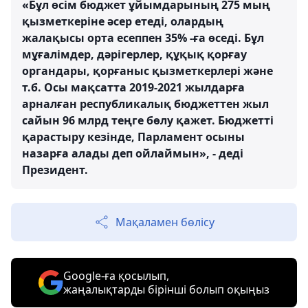
«Бұл өсім бюджет ұйымдарының 275 мың
қызметкеріне әсер етеді, олардың
жалақысы орта есеппен 35% -ға өседі. Бұл
мұғалімдер, дәрігерлер, құқық қорғау
органдары, қорғаныс қызметкерлері және
т.б. Осы мақсатта 2019-2021 жылдарға
арналған республикалық бюджеттен жыл
сайын 96 млрд теңге бөлу қажет. Бюджетті
қарастыру кезінде, Парламент осыны
назарға алады деп ойлаймын», - деді
Президент.
Мақаламен бөлісу
Google-ға қосылып,
жаңалықтарды бірінші болып оқыңыз