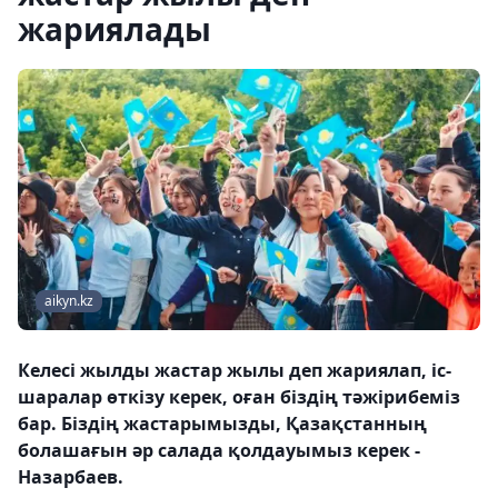
жариялады
aikyn.kz
Келесі жылды жастар жылы деп жариялап, іс-
шаралар өткізу керек, оған біздің тәжірибеміз
бар. Біздің жастарымызды, Қазақстанның
болашағын әр салада қолдауымыз керек -
Назарбаев.