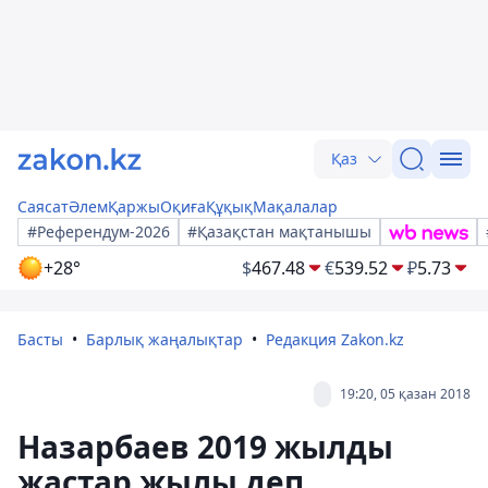
Қаз
Саясат
Әлем
Қаржы
Оқиға
Құқық
Мақалалар
#Референдум-2026
#Қазақстан мақтанышы
+28°
$
467.48
€
539.52
₽
5.73
Басты
Барлық жаңалықтар
Редакция Zakon.kz
19:20, 05 қазан 2018
Назарбаев 2019 жылды
жастар жылы деп