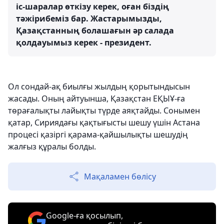
іс-шаралар өткізу керек, оған біздің
тәжірибеміз бар. Жастарымызды,
Қазақстанның болашағын әр салада
қолдауымыз керек - президент.
Ол сондай-ақ биылғы жылдың қорытындысын
жасады. Оның айтуынша, Қазақстан ЕҚЫҰ-ға
төрағалықты лайықты түрде аяқтайды. Сонымен
қатар, Сириядағы қақтығысты шешу үшін Астана
процесі қазіргі қарама-қайшылықты шешудің
жалғыз құралы болды.
Мақаламен бөлісу
Google-ға қосылып,