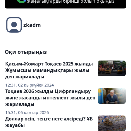
жаңалықтарды бірінші болып оқыңыз
zkadm
Оқи отырыңыз
Қасым-Жомарт Тоқаев 2025 жылды
Жұмысшы мамандықтары жылы
деп жариялады
12:31, 02 қыркүйек 2024
Тоқаев 2026 жылды Цифрландыру
және жасанды интеллект жылы деп
жариялады
15:31, 06 қаңтар 2026
Доллар өсіп, теңге неге әлсіреді? ҰБ
жауабы