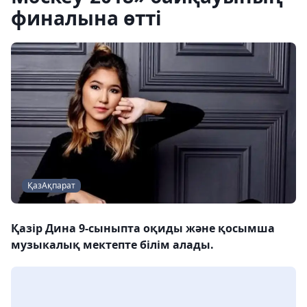
финалына өтті
ҚазАқпарат
Қазір Дина 9-сыныпта оқиды және қосымша
музыкалық мектепте білім алады.