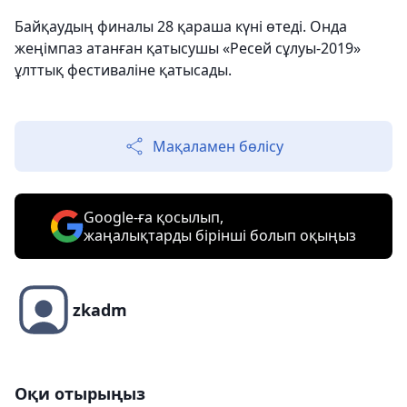
Байқаудың финалы 28 қараша күні өтеді. Онда
жеңімпаз атанған қатысушы «Ресей сұлуы-2019»
ұлттық фестиваліне қатысады.
Мақаламен бөлісу
Google-ға қосылып,
жаңалықтарды бірінші болып оқыңыз
zkadm
Оқи отырыңыз