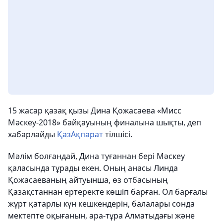
15 жасар қазақ қызы Дина Қожасаева «Мисс
Мәскеу-2018» байқауының финалына шықты, деп
хабарлайды
ҚазАқпарат
тілшісі.
Мәлім болғандай, Дина туғаннан бері Мәскеу
қаласында тұрады екен. Оның анасы Линда
Қожасаеваның айтуынша, өз отбасының
Қазақстаннан ертеректе көшіп барған. Ол барғалы
жұрт қатарлы күн кешкендерін, балалары сонда
мектепте оқығанын, ара-тұра Алматыдағы және