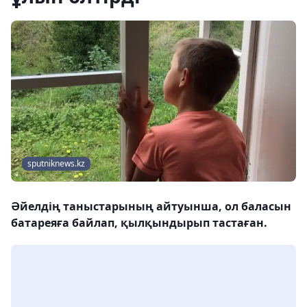
sputniknews.kz
Әйелдің таныстарының айтуынша, ол баласын
батареяға байлап, қылқындырып тастаған.