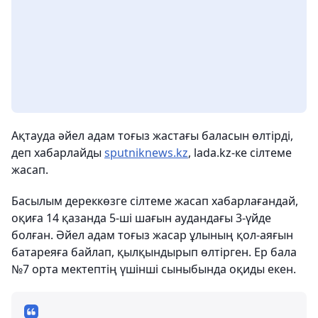
Ақтауда әйел адам тоғыз жастағы баласын өлтірді,
деп хабарлайды
sputniknews.kz
, lada.kz-ке сілтеме
жасап.
Басылым дереккөзге сілтеме жасап хабарлағандай,
оқиға 14 қазанда 5-ші шағын аудандағы 3-үйде
болған. Әйел адам тоғыз жасар ұлының қол-аяғын
батареяға байлап, қылқындырып өлтірген. Ер бала
№7 орта мектептің үшінші сыныбында оқиды екен.