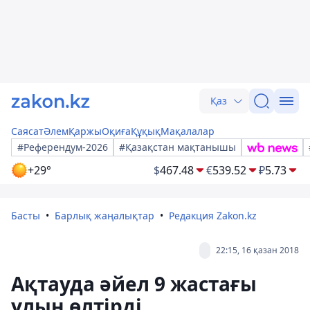
Қаз
Саясат
Әлем
Қаржы
Оқиға
Құқық
Мақалалар
#Референдум-2026
#Қазақстан мақтанышы
+29°
$
467.48
€
539.52
₽
5.73
Басты
Барлық жаңалықтар
Редакция Zakon.kz
22:15, 16 қазан 2018
Ақтауда әйел 9 жастағы
ұлын өлтірді