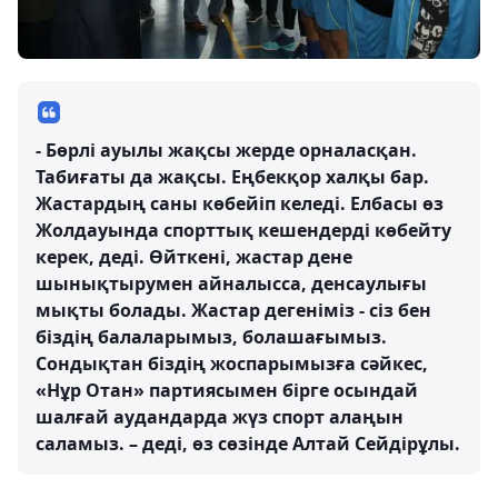
- Бөрлі ауылы жақсы жерде орналасқан.
Табиғаты да жақсы. Еңбекқор халқы бар.
Жастардың саны көбейіп келеді. Елбасы өз
Жолдауында спорттық кешендерді көбейту
керек, деді. Өйткені, жастар дене
шынықтырумен айналысса, денсаулығы
мықты болады. Жастар дегеніміз - сіз бен
біздің балаларымыз, болашағымыз.
Сондықтан біздің жоспарымызға сәйкес,
«Нұр Отан» партиясымен бірге осындай
шалғай аудандарда жүз спорт алаңын
саламыз. – деді, өз сөзінде Алтай Сейдірұлы.