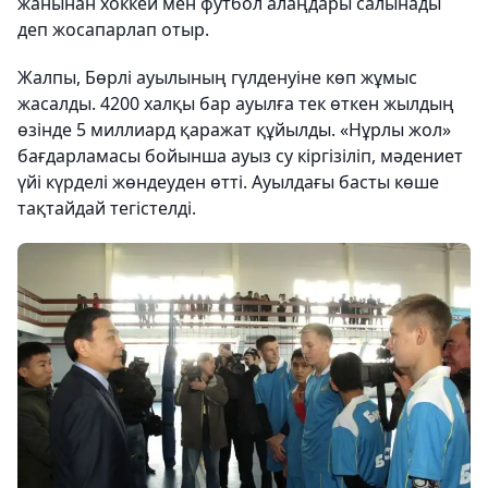
жанынан хоккей мен футбол алаңдары салынады
деп жосапарлап отыр.
Жалпы, Бөрлі ауылының гүлденуіне көп жұмыс
жасалды. 4200 халқы бар ауылға тек өткен жылдың
өзінде 5 миллиард қаражат құйылды. «Нұрлы жол»
бағдарламасы бойынша ауыз су кіргізіліп, мәдениет
үйі күрделі жөндеуден өтті. Ауылдағы басты көше
тақтайдай тегістелді.