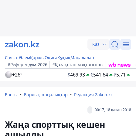
Қаз
Саясат
Әлем
Қаржы
Оқиға
Құқық
Мақалалар
#Референдум-2026
#Қазақстан мақтанышы
+26°
$
469.93
€
541.64
₽
5.71
Басты
Барлық жаңалықтар
Редакция Zakon.kz
00:17, 18 қазан 2018
Жаңа спорттық кешен
ашылды