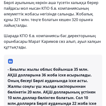
Бөрлі ауылының көркін аша түсетін халыққа берер
пайдасы мол нысан КПО б.в. компаниясының
әлеуметтік жобасы негізінде салынды. Жобалық
құны 321 млн. теңге болатын кешен 320 орынға
лайықталды.
Шарада КПО б.в. компаниясы бас директорының
орынбасары Марат Каримов сөз алып, ауыл халқын
құттықтады.
- Биылғы жылы облыс бойынша 35 млн.
АҚШ долларына 36 жоба іске асырылады.
Оның бесеуі Бөрлі ауданында іске асты.
Жалпы соңғы үш жылда кәсіпорыннан
бөлінетін 20 млн. АҚШ долларының үстінен
10 млн.доллар бөлінген болатын. Сол 10
млн.долларға Бөрлі ауданында 22 жоба іске