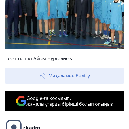
Газет тілшісі Айым Нұрғалиева
Мақаламен бөлісу
Google-ға қосылып,
жаңалықтарды бірінші болып оқыңыз
zkadm