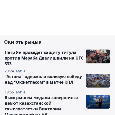
Оқи отырыңыз
Пётр Ян проведёт защиту титула
против Мераба Двалишвили на UFC
333
20:24, Бүгін
"Астана" одержала волевую победу
над "Окжетпесом" в матче КПЛ
19:56, Бүгін
Выигрышем медали завершился
дебют казахстанской
тяжелоатлетки Виктории
Мурашкиной на ЧА