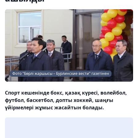
Фото "Бөрлі жаршысы – Бурлинские вести" газетінен
Спорт кешенінде бокс, қазақ күресі, волейбол,
футбол, баскетбол, допты хоккей, шаңғы
үйірмелері жұмыс жасайтын болады.