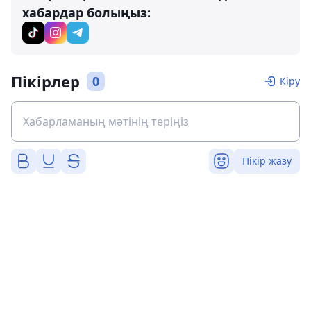
хабардар болыңыз:
Пікірлер
0
Кіру
Пікір жазу