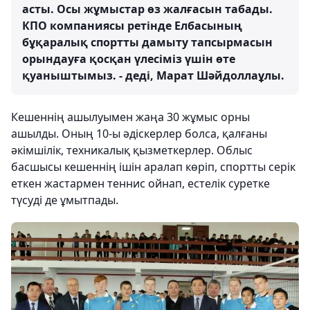
асты. Осы жұмыстар өз жалғасын табады.
КПО компаниясы ретінде Елбасының
бұқаралық спортты дамыту тапсырмасын
орындауға қосқан үлесіміз үшін өте
қуаныштымыз. - деді, Марат Шәйдоллаұлы.
Кешеннің ашылуымен жаңа 30 жұмыс орны
ашылды. Оның 10-ы әдіскерлер болса, қалғаны
әкімшілік, техникалық қызметкерлер. Облыс
басшысы кешеннің ішін аралап көріп, спортты серік
еткен жастармен теннис ойнап, естелік суретке
түсуді де ұмытпады.