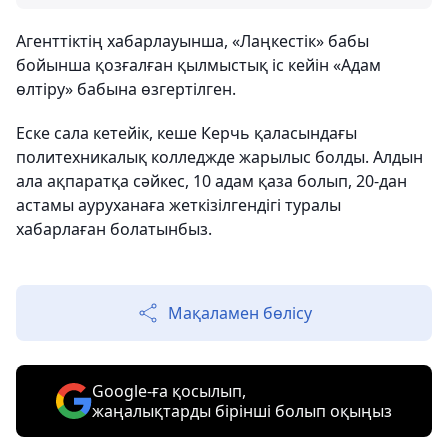
Агенттіктің хабарлауынша, «Лаңкестік» бабы
бойынша қозғалған қылмыстық іс кейін «Адам
өлтіру» бабына өзгертілген.
Еске сала кетейік, кеше Керчь қаласындағы
политехникалық колледжде жарылыс болды. Алдын
ала ақпаратқа сәйкес, 10 адам қаза болып, 20-дан
астамы ауруханаға жеткізілгендігі туралы
хабарлаған болатынбыз.
Мақаламен бөлісу
Google-ға қосылып,
жаңалықтарды бірінші болып оқыңыз