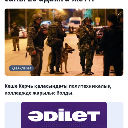
ҚазАқпарат
Кеше Керчь қаласындағы политехникалық
колледжде жарылыс болды.