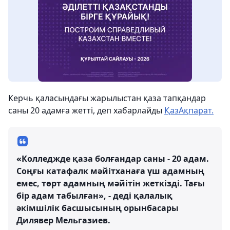
Керчь қаласындағы жарылыстан қаза тапқандар
саны 20 адамға жетті, деп хабарлайды
ҚазАқпарат.
«Колледжде қаза болғандар саны - 20 адам.
Соңғы катафалк мәйітханаға үш адамның
емес, төрт адамның мәйітін жеткізді. Тағы
бір адам табылған», - деді қалалық
әкімшілік басшысының орынбасары
Дилявер Мельгазиев.