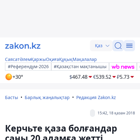
Қаз
Саясат
Әлем
Қаржы
Оқиға
Құқық
Мақалалар
#Референдум-2026
#Қазақстан мақтанышы
+30°
$
467.48
€
539.52
₽
5.73
Басты
Барлық жаңалықтар
Редакция Zakon.kz
15:42, 18 қазан 2018
Керчьте қаза болғандар
саны 20 адамға жетті