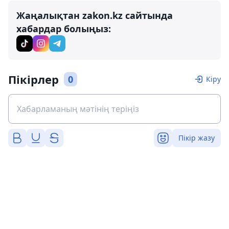
Жаңалықтан zakon.kz сайтында
хабардар болыңыз:
Пікірлер
0
Кіру
Пікір жазу