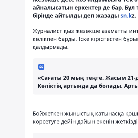
айналысатын еркектер де бар. Бұ
бірінде айтылды деп жазады
sn.k
z.
Журналист қыз жезөкше азаматты инт
көлікпен барды. Іске кіріспестен бұрын
қалдырмады.
«Сағаты 20 мың теңге. Жасым 21-
Көліктің артында да болады. Арты
Бойжеткен жыныстық қатынасқа қошы б
көрсетуге дейін дайын екенін жеткізді