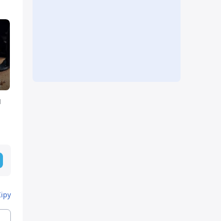
н
Кіру