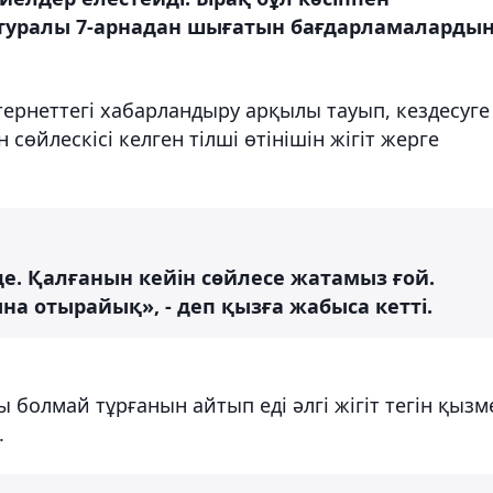
л туралы 7-арнадан шығатын бағдарламаларды
ернеттегі хабарландыру арқылы тауып, кездесуге
 сөйлескісі келген тілші өтінішін жігіт жерге
де. Қалғанын кейін сөйлесе жатамыз ғой.
на отырайық», - деп қызға жабыса кетті.
олмай тұрғанын айтып еді әлгі жігіт тегін қызм
.