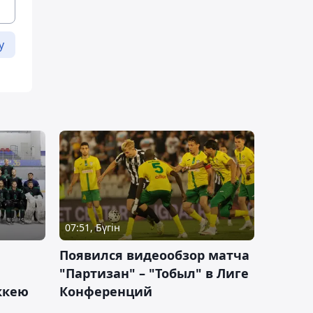
у
07:51, Бүгін
Появился видеообзор матча
"Партизан" – "Тобыл" в Лиге
оккею
Конференций