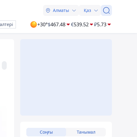
Алматы
Қаз
+30°
$
467.48
€
539.52
₽
5.73
алтері
Соңғы
Танымал