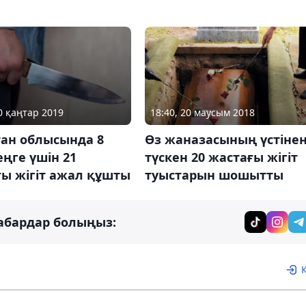
30 қаңтар 2019
18:40, 20 маусым 2018
тан облысында 8
Өз жаназасының үстіне
ңге үшін 21
түскен 20 жастағы жігіт
ы жігіт ажал құшты
туыстарын шошытты
абардар болыңыз: