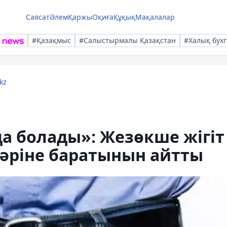
Саясат
Әлем
Қаржы
Оқиға
Құқық
Мақалалар
#Қазақмыс
#Салыстырмалы Қазақстан
#Халық бухг
kz
да болады»: Жезөкше жігіт
бәріне баратынын айтты