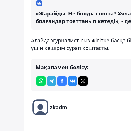
«Жарайды. Не болды сонша? Ұяла
болғандар тояттанып кетеді», - д
Алайда журналист қыз жігітке басқа 
үшін кешірім сұрап қоштасты.
Мақаламен бөлісу:
zkadm