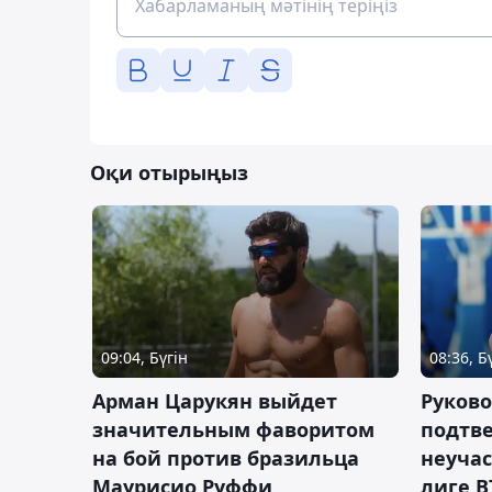
Оқи отырыңыз
09:04, Бүгін
08:36, Б
Арман Царукян выйдет
Руково
значительным фаворитом
подтве
на бой против бразильца
неучас
Маурисио Руффи
лиге В