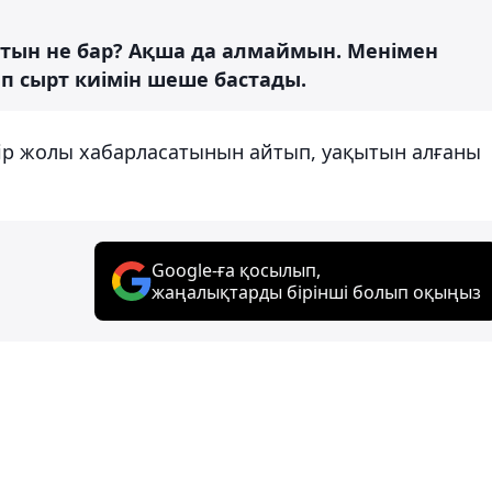
тын не бар? Ақша да алмаймын. Менімен
еп сырт киімін шеше бастады.
бір жолы хабарласатынын айтып, уақытын алғаны
Google-ға қосылып,
жаңалықтарды бірінші болып оқыңыз