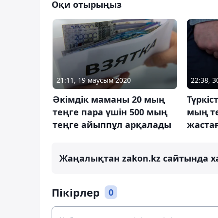
Оқи отырыңыз
21:11, 19 маусым 2020
22:38, 
Әкімдік маманы 20 мың
Түркіс
теңге пара үшін 500 мың
мың те
теңге айыппұл арқалады
жастағ
Жаңалықтан zakon.kz сайтында х
Пікірлер
0