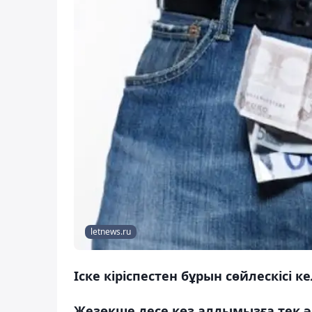
letnews.ru
Іске кіріспестен бұрын сөйлескісі к
Жезөкше десе көз алдымызға тек әй