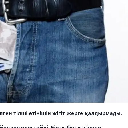
елген тілші өтінішін жігіт жерге қалдырмады.
елдер елестейді. Бірақ бұл кәсіппен