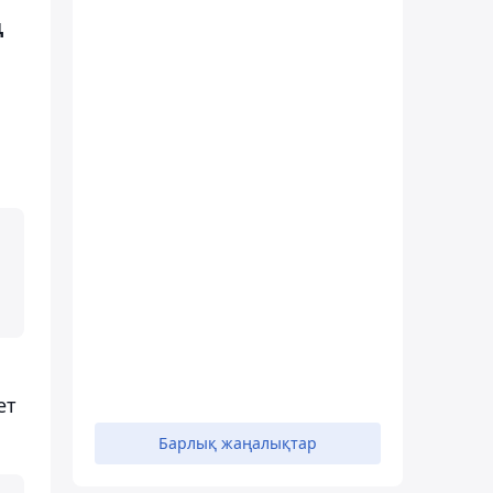
ң
ет
Барлық жаңалықтар