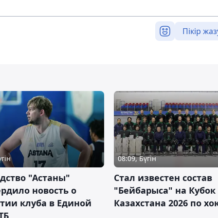
Пікір жаз
үгін
08:09, Бүгін
дство "Астаны"
Стал известен состав
рдило новость о
"Бейбарыса" на Кубок
тии клуба в Единой
Казахстана 2026 по х
ТБ