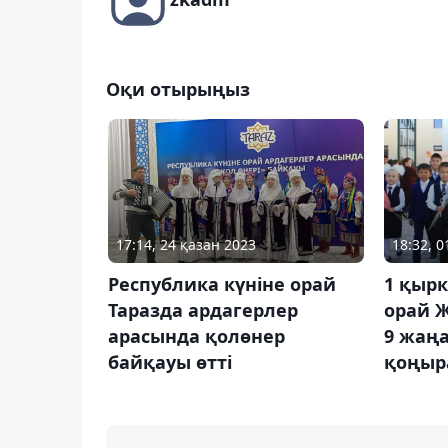
Оқи отырыңыз
17:14, 24 қазан 2023
18:32, 
Республика күніне орай
1 қырк
Таразда ардагерлер
орай 
арасында қолөнер
9 жаң
байқауы өтті
қоңыра