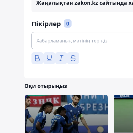
Жаңалықтан zakon.kz сайтында х
Пікірлер
0
Оқи отырыңыз