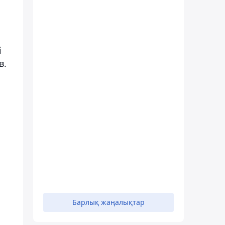
і
в.
Барлық жаңалықтар