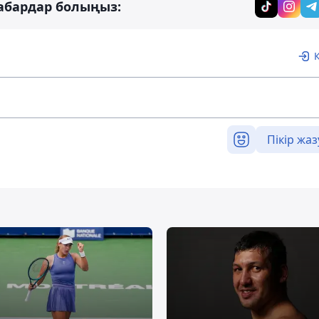
абардар болыңыз:
Пікір жаз