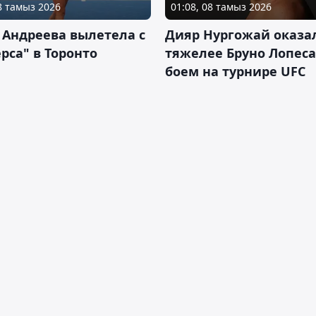
08 тамыз 2026
01:08, 08 тамыз 2026
 Андреева вылетела с
Дияр Нургожай оказа
рса" в Торонто
тяжелее Бруно Лопеса
боем на турнире UFC