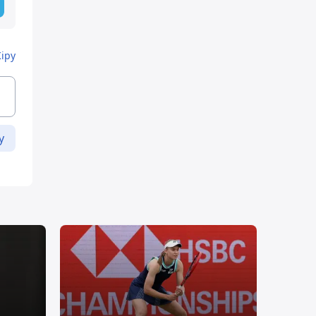
Кіру
у