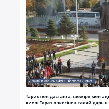
Жамбыл облысы әкімінің баспасөз қызметі
Тарих пен дастанға, шежіре мен а
киелі Тараз өлкесінен талай дарын