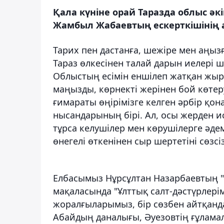
Қала күніне орай Таразда облыс ә
Жамбыл Жабаевтың ескерткішінің а
Тарих пен дастанға, шежіре мен аңыз
Тараз өлкесінен талай дарын иелері ш
Облыстың есімін еншілеп жатқан жыр
маңызды, көрнекті жерінен бой көтеру
ғимараты өңірімізге келген әрбір қон
нысандарының бірі. Ал, осы жерден и
тұрса келушілер мен көрушілерге әдем
өнегелі өткенінен сыр шертетіні сөзсіз
Елбасымыз Нұрсұлтан Назарбаевтың "
мақаласында "Ұлттық салт-дәстүрлерімі
жоралғыларымыз, бір сөзбен айтқанда
Абайдың даналығы, Әуезовтің ғұла