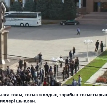
ңызға толы, тоғыз жолдың торабын тоғыстырға
 иелері шыққан.