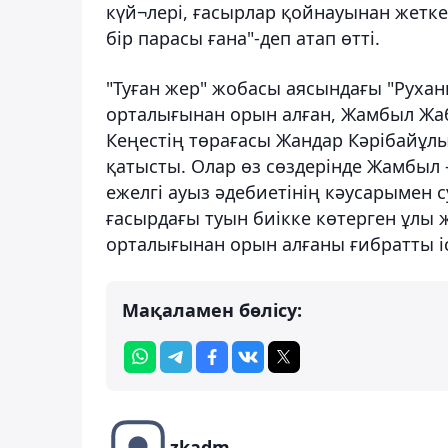
күй¬лері, ғасырлар қойнауынан жеткен
бір парасы ғана"-деп атап өтті.
"Туған жер" жобасы аясындағы "Руха
орталығынан орын алған, Жамбыл Жаб
Кеңестің төрағасы Жандар Кәрібайұл
қатысты. Олар өз сөздерінде Жамбыл 
ежелгі ауыз әдебиетінің кәусарымен 
ғасырдағы туын биікке көтерген ұлы ж
орталығынан орын алғаны ғибратты іс
Мақаламен бөлісу:
zkadm