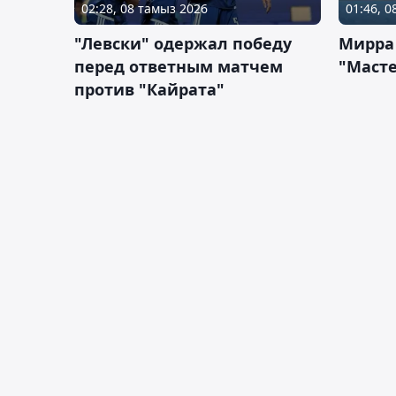
02:28, 08 тамыз 2026
01:46, 
"Левски" одержал победу
Мирра
перед ответным матчем
"Масте
против "Кайрата"