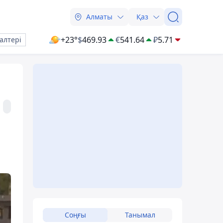
Алматы
Қаз
+23°
$
469.93
€
541.64
₽
5.71
алтері
Соңғы
Танымал