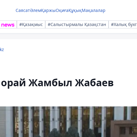
Саясат
Әлем
Қаржы
Оқиға
Құқық
Мақалалар
#Қазақмыс
#Салыстырмалы Қазақстан
#Халық бухг
kz
е орай Жамбыл Жабаев