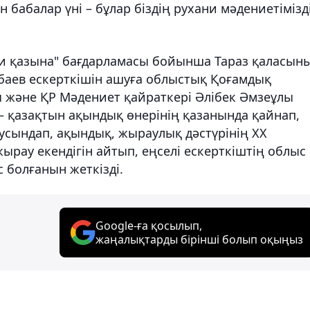
 бабалар үні – бұлар біздің рухани мәдениетімізд
ни қазына" бағдарламасы бойынша Тараз қаласын
аев ескерткішін ашуға облыстық Қоғамдық
ы және ҚР Мәдениет қайраткері Әлібек Әмзеұлы
– қазақтын ақындық өнерінің қазанында қайнап,
сусындап, ақындық, жыраулық дәстүрінің XX
ырау екендігін айтып, еңселі ескерткіштің облыс
 болғанын жеткізді.
Google-ға қосылып,
жаңалықтарды бірінші болып оқыңыз