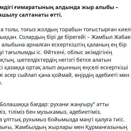
кімдігі ғимаратының алдында жыр алыбы –
шылу салтанаты өтті.
ға толы, тоғыз жолдың торабын тоғыстырған киел
ыққан. Солардың бірі де бірегейі – Жамбыл Жабае
 алыбына арналған ескерткіштің қаланың ең бір
і тағылымды іс. Өйткені, облыс әкімдігінің
ақтың, шетелдіктердің негізгі бетке алатын
сі қазаққа ортақ алып ақынның еңселі ескерткіші
і әсер сыйлап қана қоймай, өңірдің әдебиеті мен
.
Болашаққа бағдар: рухани жаңғыру" атты
з, тіліміз бен музыкамыз, әдебиетіміз,
 ұлттық рухымыз бойымызда мәңгі қалуға тиіс.
малығы, Жамбылдың жырлары мен Құрманғазының