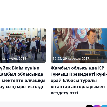
01 қыркүйек 2018
15:55, 29 қараша 2017
үйек Білім күніне
Жамбыл облысында ҚР
Жамбыл облысында
Тұңғыш Президенті күні
а мектепте алғашқы
орай Елбасы туралы
у сыңғыры естілді
кітаптар авторларымен
кездесу өтті