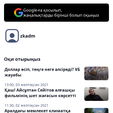
Google-ға қосылып,
жаңалықтарды бірінші болып оқыңыз
zkadm
Оқи отырыңыз
Доллар өсіп, теңге неге әлсіреді? ҰБ
жауабы
13:00, 03 желтоқсан 2021
Қаш! Айсұлтан Сейітов алғашқы
фильмінің шет жағасын көрсетті
11:30, 02 желтоқсан 2021
Аралдағы мемлекет климатқа