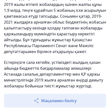
2019 жылы өтпелі жобалардың ішінен жалпы құны
1,9 млрд. теңге құрайтын 5 жобаның іске асырылуын
қамтамасыз етуді тапсырды. Сонымен қатар, 2019-
2021 жылдарға арналған облыс бюджетінің жобасын
қалыптастыру кезінде қолдау таппаған жобаларды
қаржыландыру мүмкіндігін қарастыру керектігі
айтылды. Бұл тұрғыдағы жұмыстар Қазақстан
Республикасы Парламенті Сенат және Мәжіліс
депутаттарымен бірлесе атқарылуы қажет.
Естеріңізге сала кетейік, үстіміздегі жылдың қазан
айында бюджеттік бағдарламалар әкімшілері
Астанада салалық департаменттер мен ҚР қаржы
министрлігінде 2019 жылға арналған өңірді дамыту
жобалары бойынша тиісті жұмыстар жүргізді.
Мақаламен бөлісу