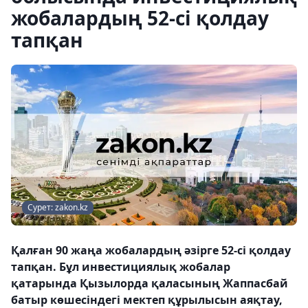
жобалардың 52-сі қолдау
тапқан
Сурет: zakon.kz
Қалған 90 жаңа жобалардың әзірге 52-сі қолдау
тапқан. Бұл инвестициялық жобалар
қатарында Қызылорда қаласының Жаппасбай
батыр көшесіндегі мектеп құрылысын аяқтау,