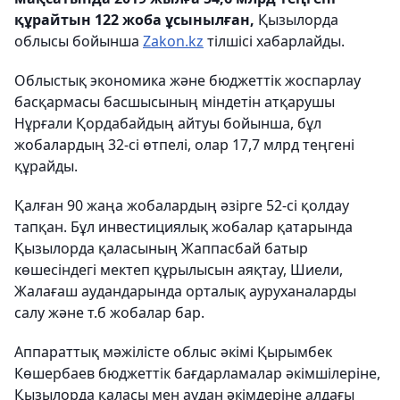
құрайтын 122 жоба ұсынылған,
Қызылорда
облысы бойынша
Zakon.kz
тілшісі хабарлайды.
Облыстық экономика және бюджеттік жоспарлау
басқармасы басшысының міндетін атқарушы
Нұрғали Қордабайдың айтуы бойынша, бұл
жобалардың 32-сі өтпелі, олар 17,7 млрд теңгені
құрайды.
Қалған 90 жаңа жобалардың әзірге 52-сі қолдау
тапқан. Бұл инвестициялық жобалар қатарында
Қызылорда қаласының Жаппасбай батыр
көшесіндегі мектеп құрылысын аяқтау, Шиели,
Жалағаш аудандарында орталық ауруханаларды
салу және т.б жобалар бар.
Аппараттық мәжілісте облыс әкімі Қырымбек
Көшербаев бюджеттік бағдарламалар әкімшілеріне,
Қызылорда қаласы мен аудан әкімдеріне алдағы