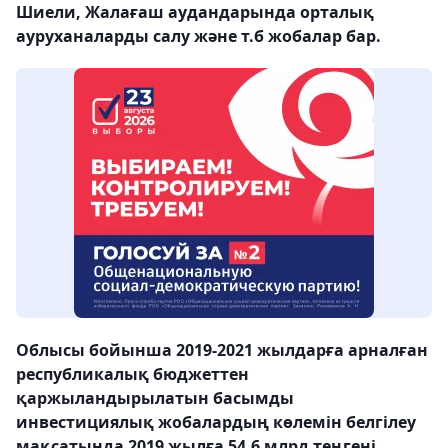
Шиели, Жалағаш аудандарында орталық
ауруханаларды салу және т.б жобалар бар.
Облысы бойынша 2019-2021 жылдарға арналған
республикалық бюджеттен
қаржыландырылатын басымды
инвестициялық жобалардың көлемін белгілеу
мақсатында 2019 жылға 54,6 млрд теңгені