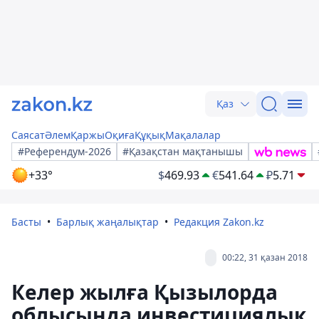
Қаз
Саясат
Әлем
Қаржы
Оқиға
Құқық
Мақалалар
#Референдум-2026
#Қазақстан мақтанышы
+33°
$
469.93
€
541.64
₽
5.71
Басты
Барлық жаңалықтар
Редакция Zakon.kz
00:22, 31 қазан 2018
Келер жылға Қызылорда
облысында инвестициялық