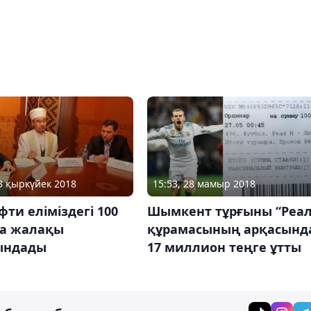
13 қыркүйек 2018
15:53, 28 мамыр 2018
фти еліміздегі 100
Шымкент тұрғыны “Реал
а жалақы
құрамасының арқасынд
ындады
17 миллион теңге ұтты