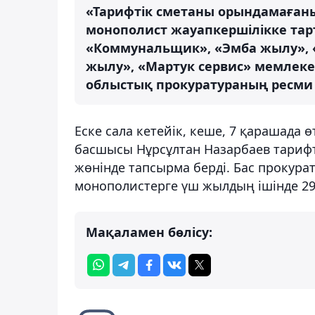
«Тарифтік сметаны орындамағаны
монополист жауапкершілікке тарт
«Коммунальщик», «Эмба жылу»,
жылу», «Мартук сервис» мемлеке
облыстық прокуратураның ресми
Еске сала кетейік, кеше, 7 қарашада 
басшысы Нұрсұлтан Назарбаев тарифті
жөнінде тапсырма берді. Бас прокура
монополистерге үш жылдың ішінде 29 
Мақаламен бөлісу: