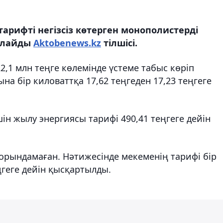
арифті негізсіз көтерген монополистерді
арлайды
Aktobenews.kz
тілшісі.
,1 млн теңге көлемінде үстеме табыс көріп
на бір киловаттқа 17,62 теңгеден 17,23 теңгеге
н жылу энергиясы тарифі 490,41 теңгеге дейін
орындамаған. Нәтижесінде мекеменің тарифі бір
еңгеге дейін қысқартылды.