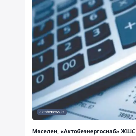
aktobenews.kz
Мәселен, «Актобеэнергоснаб» ЖШС 1