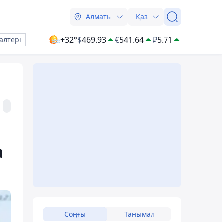
Алматы
Қаз
+32°
$
469.93
€
541.64
₽
5.71
алтері
а
Соңғы
Танымал