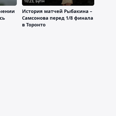
10:23, Бүгін
ачении
История матчей Рыбакина –
сь
Самсонова перед 1/8 финала
в Торонто