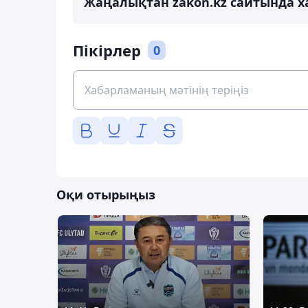
Жаңалықтан zakon.kz сайтында х
Пікірлер
0
Оқи отырыңыз