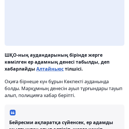
ШҚО-ның аудандарының бірінде жерге
көмілген ер адамның денесі табылды, деп
хабарлайды
Алтайньюс
тілшісі.
Оқиға бірнеше күн бұрын Көкпекті ауданында
болды. Марқұмның денесін ауыл тұрғындары тауып
алып, полицияға хабар беріпті.
Бейресми ақпаратқа сүйенсек, ер адамды