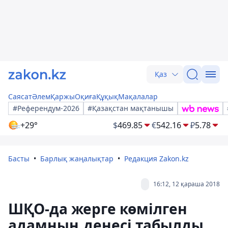
Қаз
Саясат
Әлем
Қаржы
Оқиға
Құқық
Мақалалар
#Референдум-2026
#Қазақстан мақтанышы
+29°
$
469.85
€
542.16
₽
5.78
Басты
Барлық жаңалықтар
Редакция Zakon.kz
16:12, 12 қараша 2018
ШҚО-да жерге көмілген
адамның денесі табылды