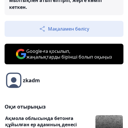
мылтықпен атып өлтіріп, жерге көміп
кеткен.
Мақаламен бөлісу
Google-ға қосылып,
жаңалықтарды бірінші болып оқыңыз
zkadm
Оқи отырыңыз
Ақмола облысында бетонға
құйылған ер адамның денесі