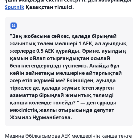
Sputnik
Қазақстан тілшісі.
"Заң жобасына сәйкес, қалада бірыңғай
жиынтық төлем мөлшері 1 АЕК, ал ауылдық
жерлерде 0,5 АЕК құрайды. Әрине, ауылдың
қамын ойлап отырғандықтан осылай
белгілегендеріңізді түсінеміз. Алайда бұл
кейін зейнетақы мөлшеріне айтарлықтай
әсер етіп жүрмей ме? Екіншіден, ауылда
тіркелсе де, қалада жұмыс істеп жүрген
азаматтар бірыңғай жиынтық төлемді
қанша көлемде төлейді? " — деп сұрады
мәжілістің жалпы отырысында депутат
Жәмилә Нұрманбетова.
Мәдина Әбілқасымова АЕК мөлшерінің қанша теңге