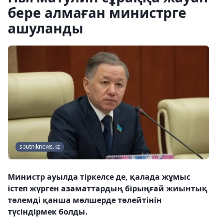
бере алмаған министрге
ашуланды
sputniknews.kz
Министр ауылда тіркелсе де, қалада жұмыс
істеп жүрген азаматтардың бірыңғай жиынтық
төлемді қанша мөлшерде төлейтінін
түсіндірмек болды.