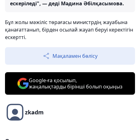
ескеріледі", — деді Мәдина Әбілқасымова.
Бұл жолы мәжіліс төрағасы министрдің жауабына
қанағаттанып, бірден осылай жауап беруі керектігін
ескертті.
Мақаламен бөлісу
Google-ға қосылып,
жаңалықтарды бірінші болып оқыңыз
zkadm