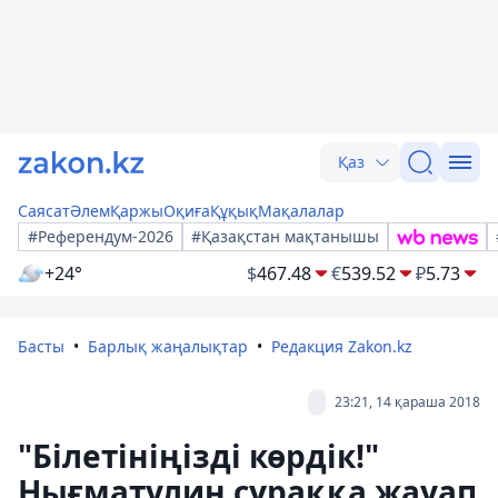
Қаз
Саясат
Әлем
Қаржы
Оқиға
Құқық
Мақалалар
#Референдум-2026
#Қазақстан мақтанышы
+24°
$
467.48
€
539.52
₽
5.73
Басты
Барлық жаңалықтар
Редакция Zakon.kz
23:21, 14 қараша 2018
"Білетініңізді көрдік!"
Нығматулин сұраққа жауап