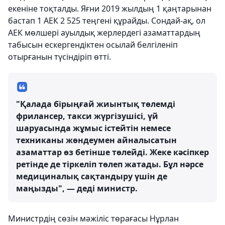
екеніне тоқталды. Яғни 2019 жылдың 1 қаңтарынан
бастап 1 АЕК 2 525 теңгені құрайды. Сондай-ақ, ол
АЕК мөлшері ауылдық жерлердегі азаматтардың
табысын ескергендіктен осылай белгіленіп
отырғанын түсіндіріп өтті.
"Қалада бірыңғай жиынтық төлемді
фрилансер, такси жүргізушісі, үй
шаруасында жұмыс істейтін немесе
техниканы жөндеумен айналысатын
азаматтар өз бетінше төлейді. Жеке кәсіпкер
ретінде де тіркеліп төлеп жатады. Бұл нәрсе
медициналық сақтандыру үшін де
маңызды", — деді министр.
Министрдің сөзін мәжіліс төрағасы Нұрлан