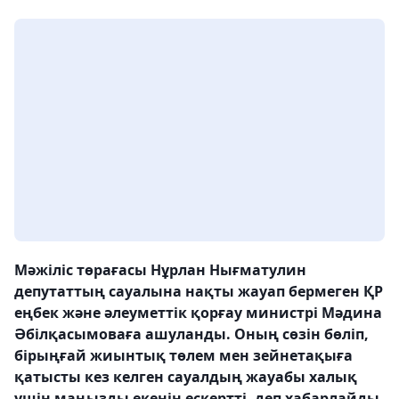
Мәжіліс төрағасы Нұрлан Нығматулин
депутаттың сауалына нақты жауап бермеген ҚР
еңбек және әлеуметтік қорғау министрі Мәдина
Әбілқасымоваға ашуланды. Оның сөзін бөліп,
бірыңғай жиынтық төлем мен зейнетақыға
қатысты кез келген сауалдың жауабы халық
үшін маңызды екенін ескертті, деп хабарлайды