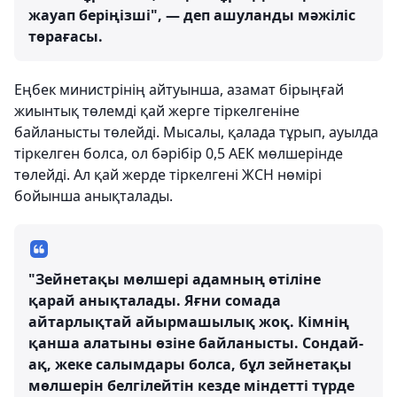
жауап беріңізші", — деп ашуланды мәжіліс
төрағасы.
Еңбек министрінің айтуынша, азамат бірыңғай
жиынтық төлемді қай жерге тіркелгеніне
байланысты төлейді. Мысалы, қалада тұрып, ауылда
тіркелген болса, ол бәрібір 0,5 АЕК мөлшерінде
төлейді. Ал қай жерде тіркелгені ЖСН нөмірі
бойынша анықталады.
"Зейнетақы мөлшері адамның өтіліне
қарай анықталады. Яғни сомада
айтарлықтай айырмашылық жоқ. Кімнің
қанша алатыны өзіне байланысты. Сондай-
ақ, жеке салымдары болса, бұл зейнетақы
мөлшерін белгілейтін кезде міндетті түрде