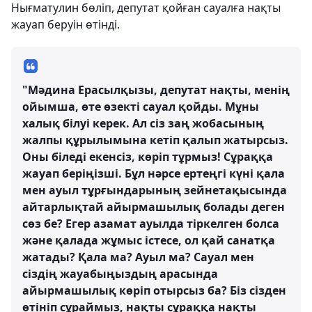
Нығматулин бөліп, депутат қойған сауалға нақты
жауап беруін өтінді.
"Мәдина Ерасылқызы, депутат нақты, менің
ойымша, өте өзекті сауал қойды. Мұны
халық білуі керек. Ал сіз заң жобасының
жалпы құрылымына кетіп қалып жатырсыз.
Оны біледі екенсіз, көріп тұрмыз! Сұраққа
жауап беріңізші. Бұл нәрсе ертеңгі күні қала
мен ауыл тұрғындарының зейнетақысында
айтарлықтай айырмашылық болады деген
сөз бе? Егер азамат ауылда тіркелген болса
және қалада жұмыс істесе, ол қай санатқа
жатады? Қала ма? Ауыл ма? Сауал мен
сіздің жауабыңыздың арасында
айырмашылық көріп отырсыз ба? Біз сізден
өтініп сұраймыз, нақты сұраққа нақты