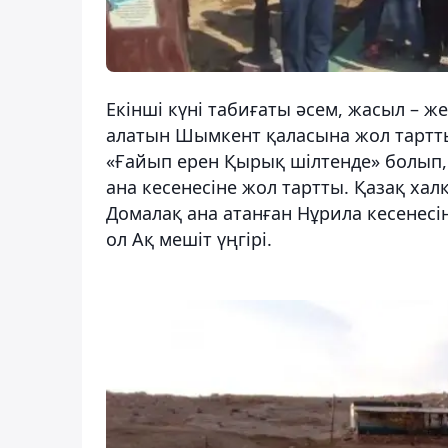
Екінші күні табиғаты әсем, жасыл – же
алатын Шымкент қаласына жол тартты
«Ғайып ерен Қырық шілтенде» болып,
ана кесенесіне жол тартты. Қазақ ха
Домалақ ана атанған Нұрила кесенесі
ол Ақ мешіт үңгірі.