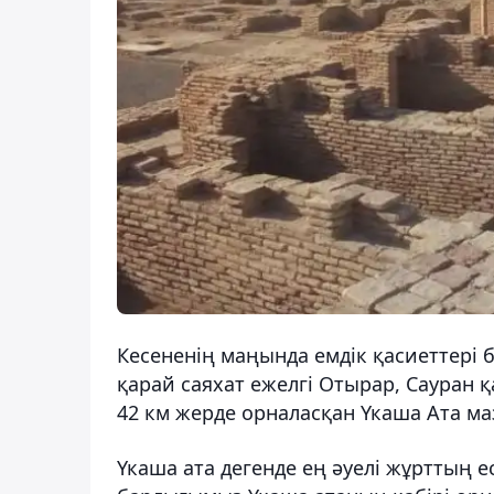
Кесененің маңында емдік қасиеттері 
қарай саяхат ежелгі Отырар, Сауран қ
42 км жерде орналасқан Үкаша Ата ма
Үкаша ата дегенде ең әуелі жұрттың е