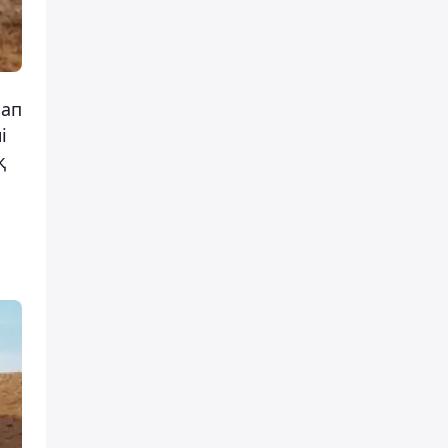
лап
і
қ