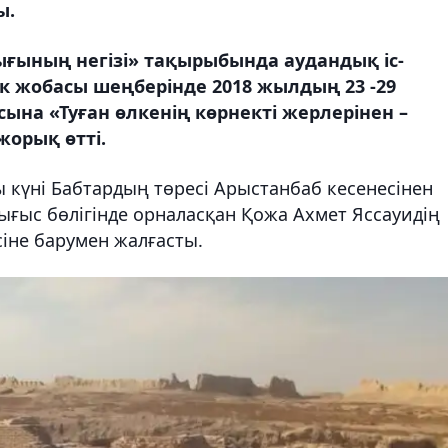
ы.
ығының негізі» тақырыбында аудандық іс-
ік жобасы шеңберінде 2018 жылдың 23 -29
ына «Туған өлкенің көрнекті жерлерінен –
жорық өтті.
 күні Бабтардың төресі Арыстанбаб кесенесінен
шығыс бөлігінде орналасқан Қожа Ахмет Яссауидің
сіне барумен жалғасты.