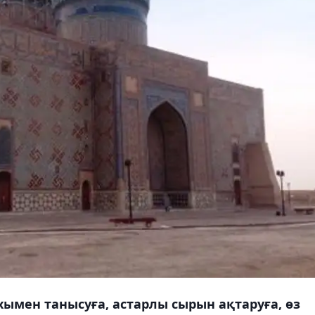
хымен танысуға, астарлы сырын ақтаруға, өз