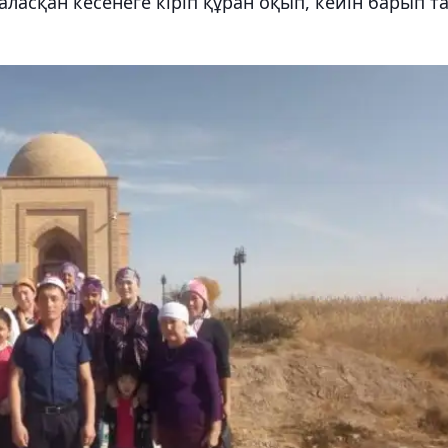
ласқан кесенеге кіріп құран оқып, кейін барып т