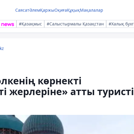
Саясат
Әлем
Қаржы
Оқиға
Құқық
Мақалалар
#Қазақмыс
#Салыстырмалы Қазақстан
#Халық бухг
kz
өлкенің көрнекті
і жерлеріне» атты турист