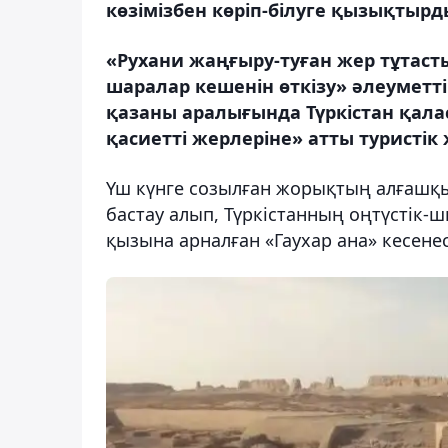
көзімізбен көріп-білуге қызықтырд
«Рухани жаңғыру-туған жер тұтаст
шаралар кешенін өткізу» әлеуметт
қазаны аралығында Түркістан қалас
қасиетті жерлеріне» атты туристік 
Үш күнге созылған жорықтың алғашқы
бастау алып, Түркістанның оңтүстік-
қызына арналған «Гаухар ана» кесене