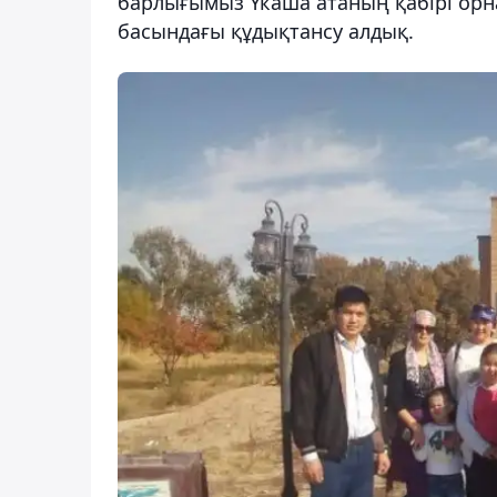
барлығымыз Үкаша атаның қабірі орна
басындағы құдықтансу алдық.