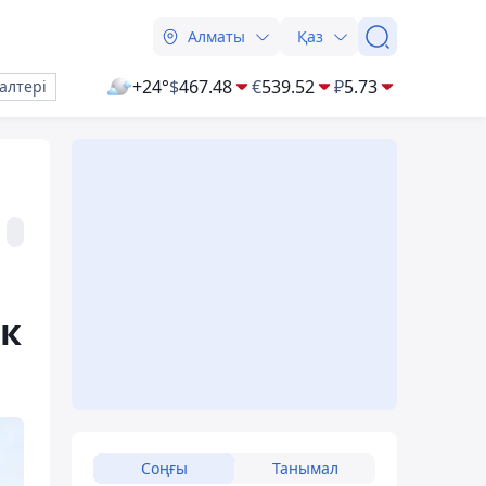
Алматы
Қаз
+24°
$
467.48
€
539.52
₽
5.73
алтері
ік
Соңғы
Танымал