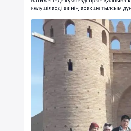
нәтижесінде күмбезді орын қалпына ке
келушілерді өзінің ерекше тылсым дү