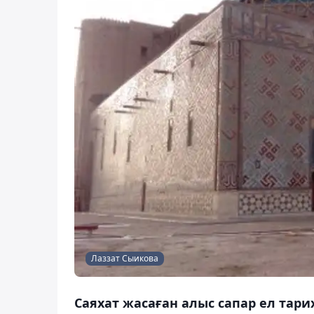
Лаззат Сыикова
Саяхат жасаған алыс сапар ел тари