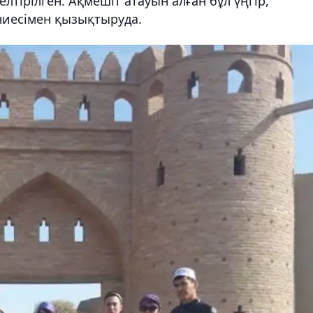
лтірілген. Ақмешіт атауын алған бұл үңгір,
ниесімен қызықтыруда.