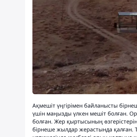
Ақмешіт үңгірімен байланысты бірнеш
үшін маңызды үлкен мешіт болған. Ор
болған. Жер қыртысының өзгерістері
бірнеше жылдар жерастында қалған. Т