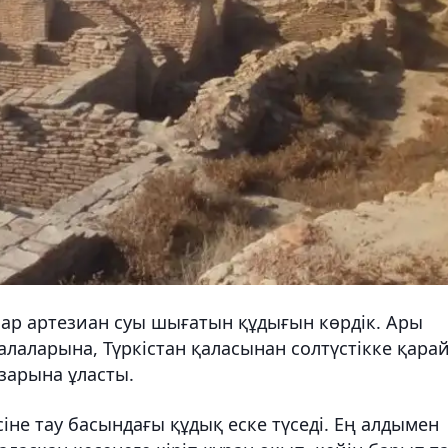
бар артезиан суы шығатын құдығын көрдік. Ары
алаларына, Түркістан қаласынан солтүстікке қара
зарына ұласты.
сіне тау басындағы құдық еске түседі. Ең алдымен