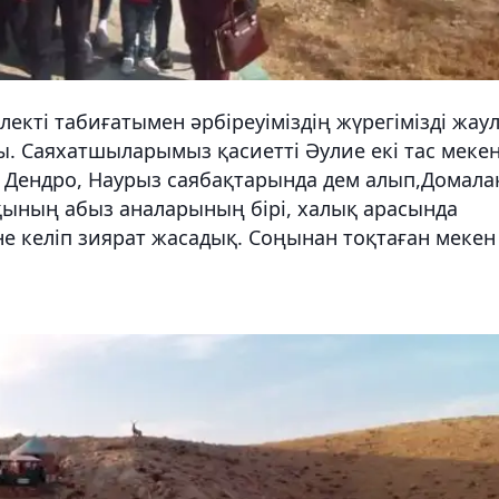
лекті табиғатымен әрбіреуіміздің жүрегімізді жау
. Саяхатшыларымыз қасиетті Әулие екі тас мекен
 Дендро, Наурыз саябақтарында дем алып,Домала
лқының абыз аналарының бірі, халық арасында
не келіп зиярат жасадық. Соңынан тоқтаған мекен