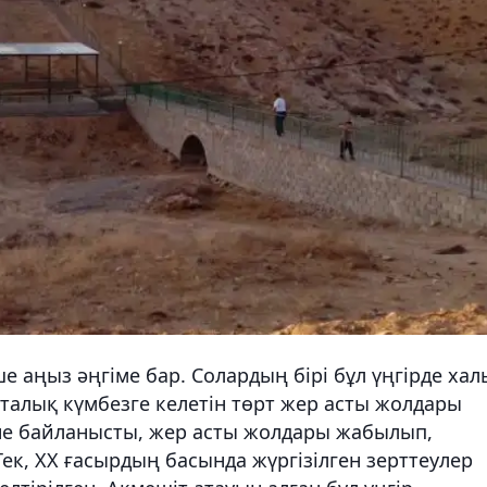
е аңыз әңгіме бар. Солардың бірі бұл үңгірде хал
талық күмбезге келетін төрт жер асты жолдары
не байланысты, жер асты жолдары жабылып,
ек, ХХ ғасырдың басында жүргізілген зерттеулер