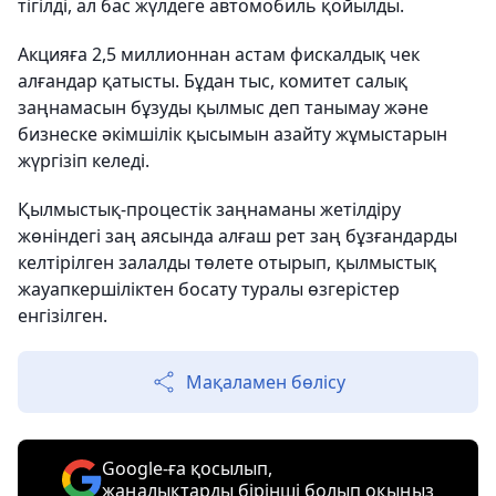
тігілді, ал бас жүлдеге автомобиль қойылды.
Акцияға 2,5 миллионнан астам фискалдық чек
алғандар қатысты. Бұдан тыс, комитет салық
заңнамасын бұзуды қылмыс деп танымау және
бизнеске әкімшілік қысымын азайту жұмыстарын
жүргізіп келеді.
Қылмыстық-процестік заңнаманы жетілдіру
жөніндегі заң аясында алғаш рет заң бұзғандарды
келтірілген залалды төлете отырып, қылмыстық
жауапкершіліктен босату туралы өзгерістер
енгізілген.
Мақаламен бөлісу
Google-ға қосылып,
жаңалықтарды бірінші болып оқыңыз