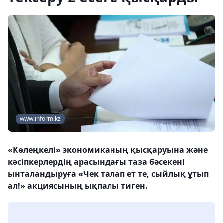
www.inform.kz
«Көлеңкелі» экономиканың қысқаруына және
кәсіпкерлердің арасындағы таза бәсекені
ынталандыруға «Чек талап ет те, сыйлық ұтып
ал!» акциясының ықпалы тиген.