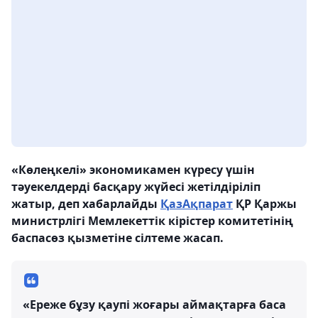
«Көлеңкелі» экономикамен күресу үшін
тәуекелдерді басқару жүйесі жетілдіріліп
жатыр, деп хабарлайды
ҚазАқпарат
ҚР Қаржы
министрлігі Мемлекеттік кірістер комитетінің
баспасөз қызметіне сілтеме жасап.
«Ереже бұзу қаупі жоғары аймақтарға баса