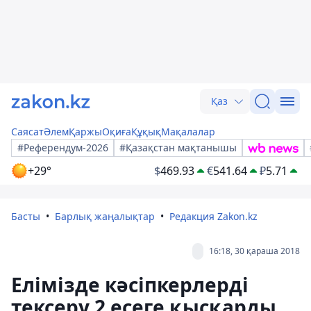
Қаз
Саясат
Әлем
Қаржы
Оқиға
Құқық
Мақалалар
#Референдум-2026
#Қазақстан мақтанышы
+29°
$
469.93
€
541.64
₽
5.71
Басты
Барлық жаңалықтар
Редакция Zakon.kz
16:18, 30 қараша 2018
Елімізде кәсіпкерлерді
тексеру 2 есеге қысқарды