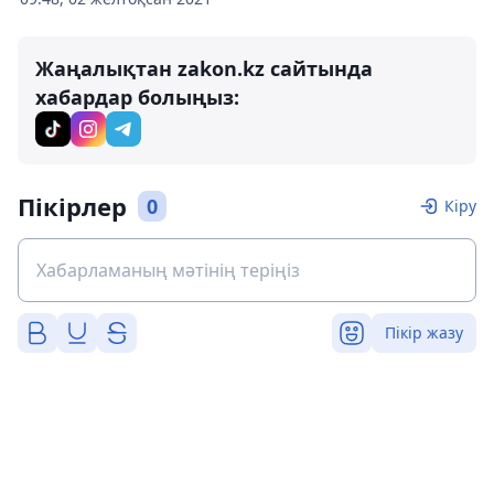
Жаңалықтан zakon.kz сайтында
хабардар болыңыз:
Пікірлер
0
Кіру
Пікір жазу