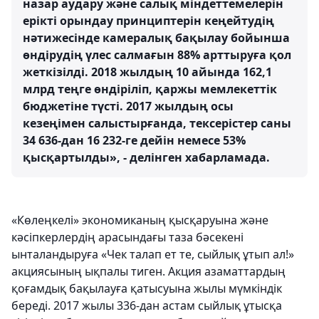
назар аудару және салық міндеттемелерін
ерікті орындау принциптерін кеңейтудің
нәтижесінде камералық бақылау бойынша
өндірудің үлес салмағын 88% арттыруға қол
жеткізілді. 2018 жылдың 10 айында 162,1
млрд теңге өндіріліп, қаржы мемлекеттік
бюджетіне түсті. 2017 жылдың осы
кезеңімен салыстырғанда, тексерістер саны
34 636-дан 16 232-ге дейін немесе 53%
қысқартылды», - делінген хабарламада.
«Көлеңкелі» экономиканың қысқаруына және
кәсіпкерлердің арасындағы таза бәсекені
ынталандыруға «Чек талап ет те, сыйлық ұтып ал!»
акциясының ықпалы тиген. Акция азаматтардың
қоғамдық бақылауға қатысуына жылы мүмкіндік
береді. 2017 жылы 336-дан астам сыйлық ұтысқа