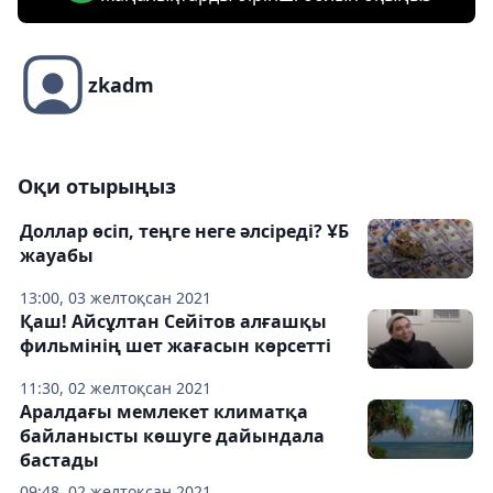
zkadm
Оқи отырыңыз
Доллар өсіп, теңге неге әлсіреді? ҰБ
жауабы
13:00, 03 желтоқсан 2021
Қаш! Айсұлтан Сейітов алғашқы
фильмінің шет жағасын көрсетті
11:30, 02 желтоқсан 2021
Аралдағы мемлекет климатқа
байланысты көшуге дайындала
бастады
09:48, 02 желтоқсан 2021