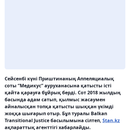
Сейсенбі күні Приштинаның Аппеляциалық
соты “Медикус” ауруханасына қатысты істі
қайта қарауға бұйрық берді. Сот 2018 жылдың
басында адам сатып, қылмыс жасаумен
айналысқан топқа қатысты шыққан үкімді
жоққа шығарып отыр. Бұл туралы Balkan
Transitional Justice басылымына сілтеп,
Stan.kz
ақпараттық агенттігі хабарлайды.