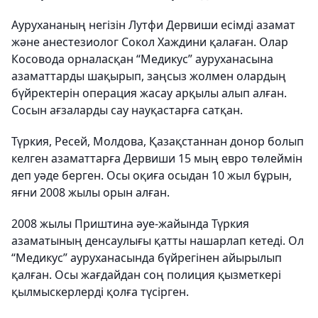
Аурухананың негізін Лутфи Дервиши есімді азамат
және анестезиолог Сокол Хаждини қалаған. Олар
Косовода орналасқан “Медикус” ауруханасына
азаматтарды шақырып, заңсыз жолмен олардың
бүйректерін операция жасау арқылы алып алған.
Сосын ағзаларды сау науқастарға сатқан.
Түркия, Ресей, Молдова, Қазақстаннан донор болып
келген азаматтарға Дервиши 15 мың евро төлеймін
деп уәде берген. Осы оқиға осыдан 10 жыл бұрын,
яғни 2008 жылы орын алған.
2008 жылы Приштина әуе-жайында Түркия
азаматының денсаулығы қатты нашарлап кетеді. Ол
“Медикус” ауруханасында бүйрегінен айырылып
қалған. Осы жағдайдан соң полиция қызметкері
қылмыскерлерді қолға түсірген.