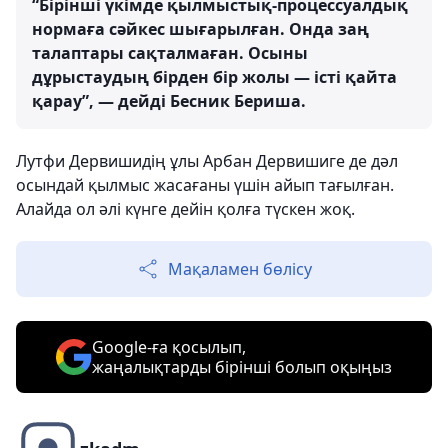
“Бірінші үкімде қылмыстық-процессуалдық
нормаға сәйкес шығарылған. Онда заң
талаптары сақталмаған. Осыны
дұрыстаудың бірден бір жолы — істі қайта
қарау”, — дейді Бесник Бериша.
Лутфи Дервишидің ұлы Арбан Дервишиге де дәл
осындай қылмыс жасағаны үшін айып тағылған.
Алайда ол әлі күнге дейін қолға түскен жоқ.
Мақаламен бөлісу
Google-ға қосылып,
жаңалықтарды бірінші болып оқыңыз