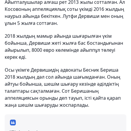
Айыпталушылар алғаш рет 2013 жылы сотталған. Ал
Косовоның аппеляциялық соты үкімді 2016 жылдың
наурыз айында бекіткен. Лутфи Дервиши мен оның
ұлын 5 жылға соттаған.
2018 жылдың мамыр айында шығарылған үкім
бойынша, Дервиши жеті жылға бас бостандығынан
айырылып, 8000 евро көлемінде айыппұл төлеуі
керек еді.
Осы үкімге Дервишидің адвокаты Бесник Бериша
2018 жылдың дәл сол айында шағымданған. Оның
айтуы бойынша, шешім шығару кезінде әділдіктің
талаптары сақталмаған. Сот Беришаның
аппеляциясын орынды деп тауып, істі қайта қарап
жаңа шешім шығаруды жоспарлады.