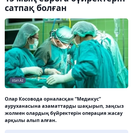
сатпақ болған
stan.kz
Олар Косовода орналасқан “Медикус”
ауруханасына азаматтарды шақырып, заңсыз
жолмен олардың бүйректерін операция жасау
арқылы алып алған.