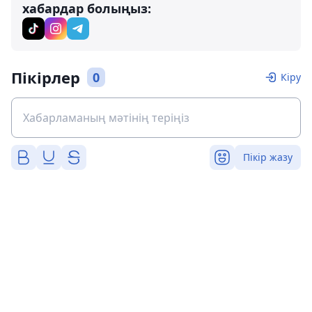
хабардар болыңыз:
Пікірлер
0
Кіру
Пікір жазу