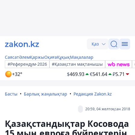
Қаз
Саясат
Әлем
Қаржы
Оқиға
Құқық
Мақалалар
#Референдум-2026
#Қазақстан мақтанышы
+32°
$
469.93
€
541.64
₽
5.71
Басты
Барлық жаңалықтар
Редакция Zakon.kz
20:59, 04 желтоқсан 2018
Қазақстандықтар Косовода
15 мың евроға бүйректерін