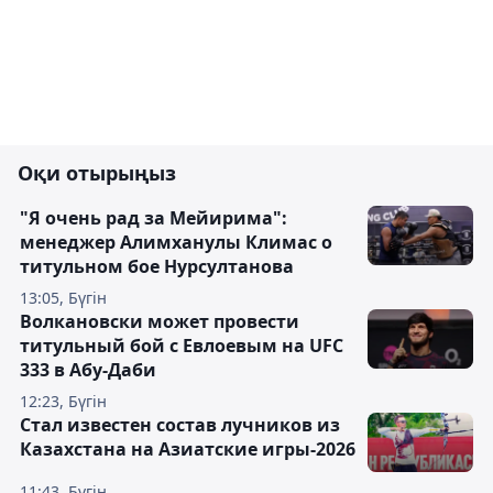
Оқи отырыңыз
"Я очень рад за Мейирима":
менеджер Алимханулы Климас о
титульном бое Нурсултанова
13:05, Бүгін
Волкановски может провести
титульный бой с Евлоевым на UFC
333 в Абу-Даби
12:23, Бүгін
Стал известен состав лучников из
Казахстана на Азиатские игры-2026
11:43, Бүгін