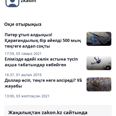
zkadm
Оқи отырыңыз
Пәтер ұтып алдыңыз!
Қарағандылық бір әйелді 500 мың
теңгеге алдап соқты
17:59, 03 тамыз 2021
Елімізде әдейі көлік астына түсіп
ақша табатындар көбейген
16:37, 01 ақпан 2019
Доллар өсіп, теңге неге әлсіреді? ҰБ
жауабы
13:00, 03 желтоқсан 2021
Жаңалықтан zakon.kz сайтында