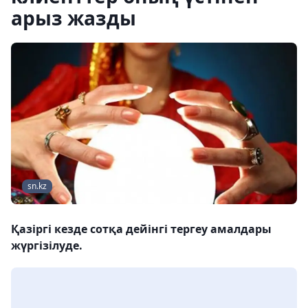
арыз жазды
sn.kz
Қазіргі кезде сотқа дейінгі тергеу амалдары
жүргізілуде.