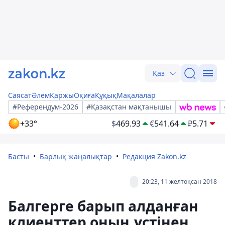
Қаз
Саясат
Әлем
Қаржы
Оқиға
Құқық
Мақалалар
#Референдум-2026
#Қазақстан мақтанышы
+33°
$
469.93
€
541.64
₽
5.71
Басты
Барлық жаңалықтар
Редакция Zakon.kz
20:23, 11 желтоқсан 2018
Балгерге барып алданған
клиенттер оның үстінен