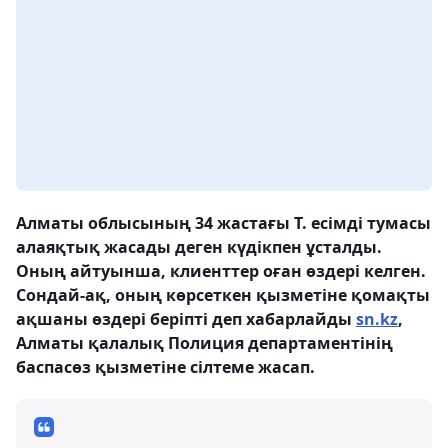
Алматы облысының 34 жастағы Т. есімді тумасы
алаяқтық жасады деген күдікпен ұсталды.
Оның айтуынша, клиенттер оған өздері келген.
Сондай-ақ, оның көрсеткен қызметіне қомақты
ақшаны өздері беріпті деп хабарлайды
sn.kz
,
Алматы қалалық Полиция департаментінің
баспасөз қызметіне сілтеме жасап.