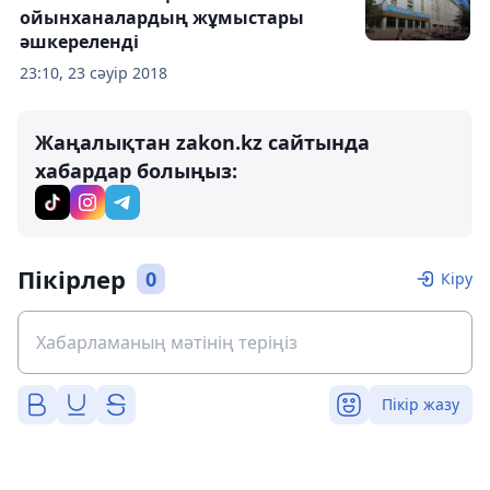
ойынханалардың жұмыстары
әшкереленді
23:10, 23 сәуір 2018
Жаңалықтан zakon.kz сайтында
хабардар болыңыз:
Пікірлер
0
Кіру
Пікір жазу