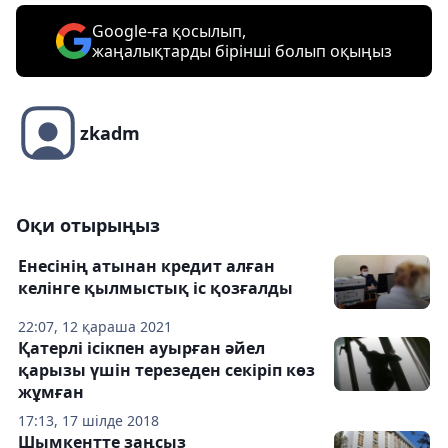
Google-ға қосылып,
жаңалықтарды бірінші болып оқыңыз
zkadm
Оқи отырыңыз
Енесінің атынан кредит алған
келінге қылмыстық іс қозғалды
22:07, 12 қараша 2021
Қатерлі ісікпен ауырған әйел
қарызы үшін терезеден секіріп көз
жұмған
17:13, 17 шілде 2018
Шымкентте заңсыз