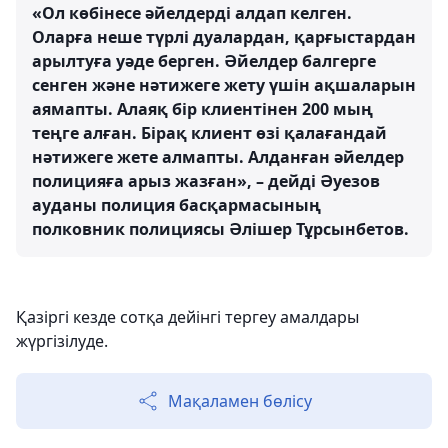
«Ол көбінесе әйелдерді алдап келген.
Оларға неше түрлі дуалардан, қарғыстардан
арылтуға уәде берген. Әйелдер балгерге
сенген және нәтижеге жету үшін ақшаларын
аямапты. Алаяқ бір клиентінен 200 мың
теңге алған. Бірақ клиент өзі қалағандай
нәтижеге жете алмапты. Алданған әйелдер
полицияға арыз жазған», – дейді Әуезов
ауданы полиция басқармасының
полковник полициясы Әлішер Тұрсынбетов.
Қазіргі кезде сотқа дейінгі тергеу амалдары
жүргізілуде.
Мақаламен бөлісу