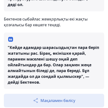
деді ол.
Бектенов сыбайлас жемқорлықты екі жақты
қозғалысы бар көшеге теңеді.
"Кейде адамдар шарасыздықтан пара беріп
жататыны рас. Бірақ, өкінішке қарай,
парамен мәселені шешу оңай деп
ойлайтындар да бар. Олар заңмен жеңе
алмайтынын біледі де, пара береді. Бұл
жағдайда ол да сондай қылмыскер", —
дейді Бектенов.
Мақаламен бөлісу