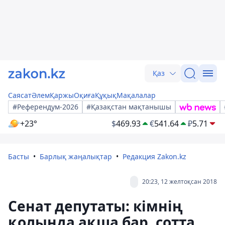
Қаз
Саясат
Әлем
Қаржы
Оқиға
Құқық
Мақалалар
#Референдум-2026
#Қазақстан мақтанышы
+23°
$
469.93
€
541.64
₽
5.71
Басты
Барлық жаңалықтар
Редакция Zakon.kz
20:23, 12 желтоқсан 2018
Сенат депутаты: кімнің
қолында ақша бар, сотта