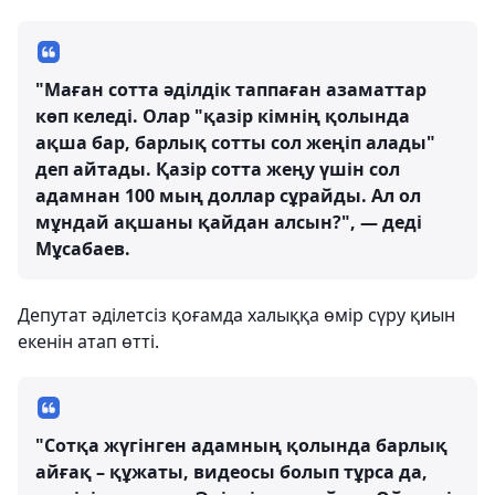
"Маған сотта әділдік таппаған азаматтар
көп келеді. Олар "қазір кімнің қолында
ақша бар, барлық сотты сол жеңіп алады"
деп айтады. Қазір сотта жеңу үшін сол
адамнан 100 мың доллар сұрайды. Ал ол
мұндай ақшаны қайдан алсын?", — деді
Мұсабаев.
Депутат әділетсіз қоғамда халыққа өмір сүру қиын
екенін атап өтті.
"Сотқа жүгінген адамның қолында барлық
айғақ – құжаты, видеосы болып тұрса да,