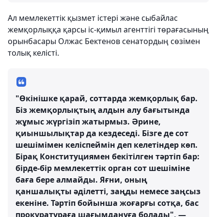
Ал мемлекеттік қызмет істері және сыбайлас
жемқорлыққа қарсы іс-қимыл агенттігі төрағасының
орынбасары Олжас Бектенов сенатордың сөзімен
толық келісті.
"Өкінішке қарай, соттарда жемқорлық бар.
Біз жемқорлықтың алдын алу бағытында
жұмыс жүргізіп жатырмыз. Әрине,
қиыншылықтар да кездеседі. Бізге де сот
шешімімен келіспеймін деп келетіндер көп.
Бірақ Конституциямен бекітілген тәртіп бар:
бірде-бір мемлекеттік орган сот шешіміне
баға бере алмайды. Яғни, оның
қаншалықты әділетті, заңды немесе заңсыз
екеніне. Тәртіп бойынша жоғарғы сотқа, бас
прокуратураға шағымдануға болады", —