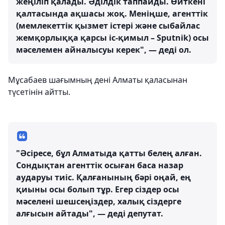
жеңіліп қалады. Әділдік таппайды. Өйткені
қалтасында ақшасы жоқ. Меніңше, агенттік
(мемлекеттік қызмет істері және сыбайлас
жемқорлыққа қарсы іс-қимыл – Sputnik) осы
мәселемен айналысуы керек", — деді ол.
Мұсабаев шағымның дені Алматы қаласынан
түсетінін айтты.
"Әсіресе, бұл Алматыда қатты белең алған.
Сондықтан агенттік осыған баса назар
аударуы тиіс. Қалғанының бәрі оңай, ең
қиыны осы болып тұр. Егер сіздер осы
мәселені шешсеңіздер, халық сіздерге
алғысын айтады", — деді депутат.