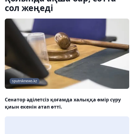
сол жеңеді
sputniknews.kz
Сенатор әділетсіз қоғамда халыққа өмір сүру
қиын екенін атап өтті.