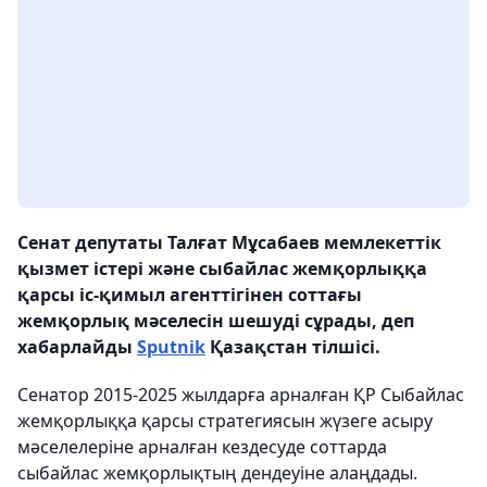
Сенат депутаты Талғат Мұсабаев мемлекеттік
қызмет істері және сыбайлас жемқорлыққа
қарсы іс-қимыл агенттігінен соттағы
жемқорлық мәселесін шешуді сұрады, деп
хабарлайды
Sputnik
Қазақстан тілшісі.
Сенатор 2015-2025 жылдарға арналған ҚР Сыбайлас
жемқорлыққа қарсы стратегиясын жүзеге асыру
мәселелеріне арналған кездесуде соттарда
сыбайлас жемқорлықтың дендеуіне алаңдады.