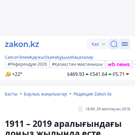
Қаз
Саясат
Әлем
Қаржы
Оқиға
Құқық
Мақалалар
#Референдум-2026
#Қазақстан мақтанышы
+22°
$
469.93
€
541.64
₽
5.71
Басты
Барлық жаңалықтар
Редакция Zakon.kz
18:49, 29 желтоқсан 2018
1911 – 2019 аралығындағы
доңыз жылында есте