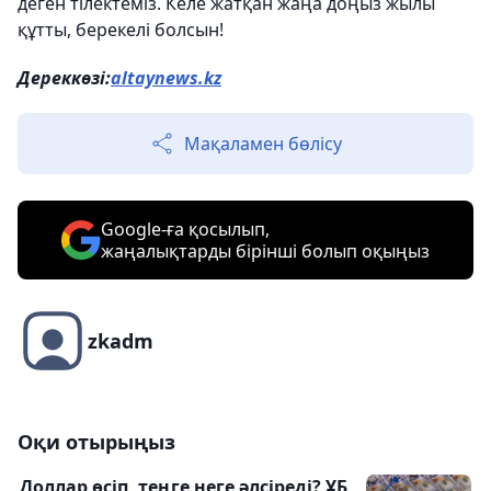
деген тілектеміз. Келе жатқан жаңа доңыз жылы
құтты, берекелі болсын!
Дереккөзі:
altaynews.kz
Мақаламен бөлісу
Google-ға қосылып,
жаңалықтарды бірінші болып оқыңыз
zkadm
Оқи отырыңыз
Доллар өсіп, теңге неге әлсіреді? ҰБ