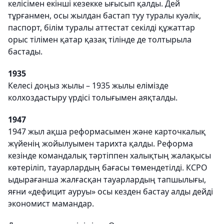
келісімен екінші кезекке ығысып қалды. Дей
тұрғанмен, осы жылдан бастап туу туралы куәлік,
паспорт, білім туралы аттестат секілді құжаттар
орыс тілімен қатар қазақ тілінде де толтырыла
бастады.
1935
Келесі доңыз жылы – 1935 жылы елімізде
колхоздастыру үрдісі толығымен аяқталды.
1947
1947 жыл ақша реформасымен және карточкалық
жүйенің жойылуымен тарихта қалды. Реформа
кезінде командалық тәртіппен халықтың жалақысы
көтеріліп, тауарлардың бағасы төмендетілді. КСРО
ыдырағанша жалғасқан тауарлардың тапшылығы,
яғни «дефицит ауруы» осы кезден бастау алды дейді
экономист мамандар.