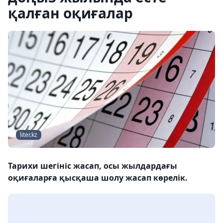
қалған оқиғалар
liter.kz
Тарихи шегініс жасап, осы жылдардағы
оқиғаларға қысқаша шолу жасап көрелік.