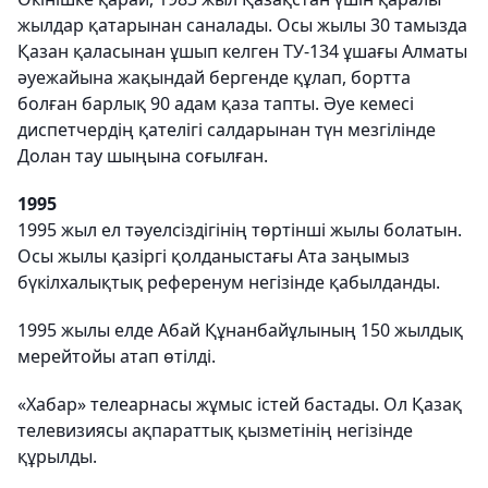
жылдар қатарынан саналады. Осы жылы 30 тамызда
Қазан қаласынан ұшып келген ТУ-134 ұшағы Алматы
әуежайына жақындай бергенде құлап, бортта
болған барлық 90 адам қаза тапты. Әуе кемесі
диспетчердің қателігі салдарынан түн мезгілінде
Долан тау шыңына соғылған.
1995
1995 жыл ел тәуелсіздігінің төртінші жылы болатын.
Осы жылы қазіргі қолданыстағы Ата заңымыз
бүкілхалықтық референум негізінде қабылданды.
1995 жылы елде Абай Құнанбайұлының 150 жылдық
мерейтойы атап өтілді.
«Хабар» телеарнасы жұмыс істей бастады. Ол Қазақ
телевизиясы ақпараттық қызметінің негізінде
құрылды.