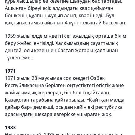
құрылысшылар өз кезегіне шығудан бас тартады.
Ашынған біреуі есік алдындағы квас құйылған
бөшкенің құлпын жұлып алып, квас ішеді…Бұл
қақтығыс тамыз айының 4 күні толықтай басылған.
1959 жылы елде міндетті сегізжылдық орташа білім
беру жүйесі енгізілді. Халқымыздың сауаттылық
деңгейі осы кезеңнен бастап жоғары қалпынан
түскен емес.
1971
1971 жылы 28 маусымда сол кездегі Өзбек
Республикасына берілген оңтүстіктегі егістік және
жайылымдық жерлердің бір бөлігі қайтадан
Қазақстан тарабына қайтарылды. «Қайтқан малда
қайыр бар» демекші, осыдан кейін екі республика
арасындағы шекара өзгеріске ұшыраған жоқ.
1983
Өкінішке қарай, 1983 жыл Қазақстан үшін қаралы