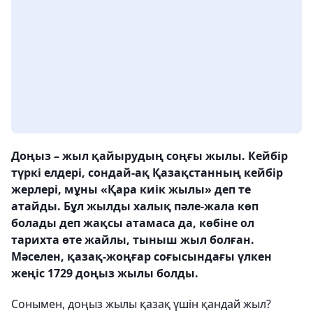
Доңыз – жыл қайырудың соңғы жылы. Кейбір
түркі елдері, сондай-ақ Қазақстанның кейбір
жерлері, мұны «Қара киік жылы» деп те
атайды. Бұл жылды халық пəле-жала көп
болады деп жақсы атамаса да, көбіне ол
тарихта өте жайлы, тыныш жыл болған.
Мәселен, қазақ-жоңғар соғысындағы үлкен
жеңіс 1729 доңыз жылы болды.
Сонымен, доңыз жылы қазақ үшін қандай жыл?