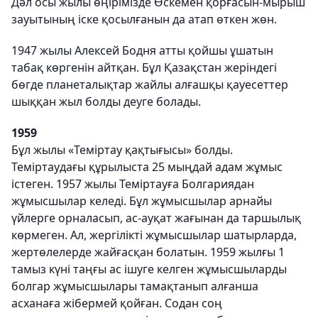
Дәл осы жылы өңірімізде Өскемен қорғасын-мырыш
зауытының іске қосылғанын да атап өткен жөн.
1947 жылы Алексей Бодня атты қойшы ұшатын
табақ көргенін айтқан. Бұл Қазақстан жеріндегі
бөгде планеталықтар жайлы алғашқы қауесеттер
шыққан жыл болды деуге болады.
1959
Бұл жылы «Теміртау қақтығысы» болды.
Теміртаудағы құрылыста 25 мыңдай адам жұмыс
істеген. 1957 жылы Теміртауға Болгариядан
жұмысшылар келеді. Бұл жұмысшылар арнайы
үйлерге орналасып, ас-ауқат жағынан да таршылық
көрмеген. Ал, жергілікті жұмысшылар шатырларда,
жертөлелерде жайғасқан болатын. 1959 жылғы 1
тамыз күні таңғы ас ішуге келген жұмысшыларды
болгар жұмысшылары тамақтанып алғанша
асханаға жібермей қойған. Содан соң