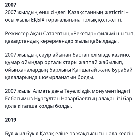
2007
2007 жылдың еншісіндегі Қазақстанның жетістігі –
осы жылы ЕҚЫҰ төрағалығына толық қол жетті.
Режиссер Ақан Сатаевтың «Рекетир» фильмі шығып,
қазақстандық көрермендер жылы қабылдады.
2007 жылдың сәуір айынан бастап елімізде казино,
құмар ойындар орталықтары жаппай жабылып,
ойынханалардың барлығы Қапшағай және Бурабай
қалаларында шоғырланатын болды.
2007 жылы Алматыдағы Тәуелсіздік монументіндегі
Елбасымыз Нұрсұлтан Назарбаевтың алақан ізі бар
қола кітапша қолды болды.
2019
Бұл жыл бүкіл Қазақ еліне өз жақсылығын ала келсін