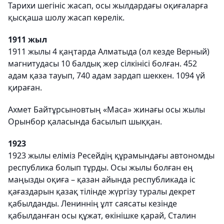
Тарихи шегініс жасап, осы жылдардағы оқиғаларға
қысқаша шолу жасап көрелік.
1911 жыл
1911 жылы 4 қаңтарда Алматыда (ол кезде Верный)
магнитудасы 10 балдық жер сілкінісі болған. 452
адам қаза тауып, 740 адам зардап шеккен. 1094 үй
қираған.
Ахмет Байтұрсыновтың «Маса» жинағы осы жылы
Орынбор қаласында басылып шыққан.
1923
1923 жылы еліміз Ресейдің құрамындағы автономды
республика болып тұрды. Осы жылы болған ең
маңызды оқиға – қазан айында республикада іс
қағаздарын қазақ тілінде жүргізу туралы декрет
қабылданды. Лениннің ұлт саясаты кезінде
қабылданған осы құжат, өкінішке қарай, Сталин