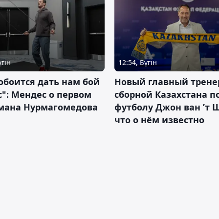
үгін
12:54, Бүгін
обоится дать нам бой
Новый главный трене
с": Мендес о первом
сборной Казахстана п
смана Нурмагомедова
футболу Джон ван ’т 
что о нём известно