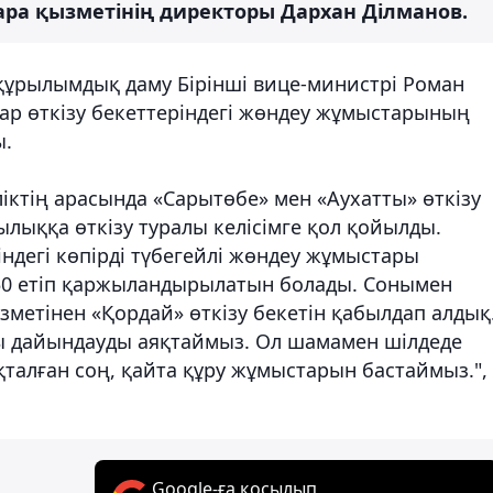
ра қызметінің директоры Дархан Ділманов.
құрылымдық даму Бірінші вице-министрі Роман
ар өткізу бекеттеріндегі жөндеу жұмыстарының
ы.
іктің арасында «Сарытөбе» мен «Аухатты» өткізу
ылыққа өткізу туралы келісімге қол қойылды.
індегі көпірді түбегейлі жөндеу жұмыстары
-50 етіп қаржыландырылатын болады. Сонымен
метінен «Қордай» өткізу бекетін қабылдап алдық
 дайындауды аяқтаймыз. Ол шамамен шілдеде
қталған соң, қайта құру жұмыстарын бастаймыз.", 
Google-ға қосылып,