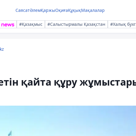
Саясат
Әлем
Қаржы
Оқиға
Құқық
Мақалалар
#Қазақмыс
#Салыстырмалы Қазақстан
#Халық бухг
kz
кетін қайта құру жұмыстар