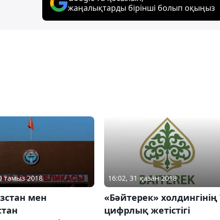
жаңалықтарды бірінші болып оқыңыз
20 тамыз 2018
16:02, 31 қазан 2018
зстан мен
«Бәйтерек» холдингінің 
стан
цифрлық жетістігі