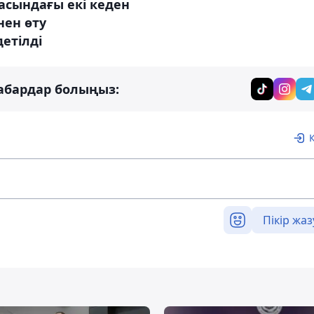
асындағы екі кеден
нен өту
етілді
абардар болыңыз:
Пікір жаз