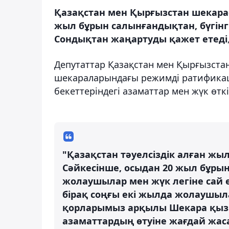
Қазақстан мен Қырғызстан шекара
жыл бұрын салынғандықтан, бүгінг
Сондықтан жаңартуды қажет етеді
Депутаттар Қазақстан мен Қырғызстан
шекараларындағы режимді ратификаци
бекеттеріндегі азаматтар мен жүк өткі
"Қазақстан тәуелсіздік алған жыл
Сәйкесінше, осыдан 20 жыл бұры
жолаушылар мен жүк легіне сай 
бірақ соңғы екі жылда жолаушылар 
қорларымыз арқылы Шекара қызм
азаматтардың өтуіне жағдай жасау