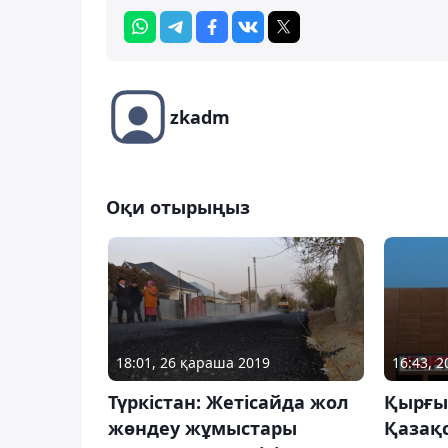
zkadm
Оқи отырыңыз
18:01, 26 қараша 2019
16:43, 
Түркістан: Жетісайда жол
Қырғы
жөндеу жұмыстары
Қазақ