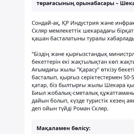
төрағасының орынабасары – Шека
Сондай-ақ, ҚР Индустрия және инфра
Скляр мемлекеттік шекарадағы бірқат
қашан басталатыны туралы хабарлад
"Біздің және қырғызстандық министрл
бекеттерін екі жақтылықтан көп жақт
Ағымдағы жылы "Қарасу" өткізу бекет
басталып, қырғыз серіктестермен 50
қатар, біз былтырғы жылы Шекара қыз
Биыл жобалық-сметалық құжаттаманы
дайын болып, күзде туристік кезең ая
деп ойын түйді Роман Скляр.
Мақаламен бөлісу: