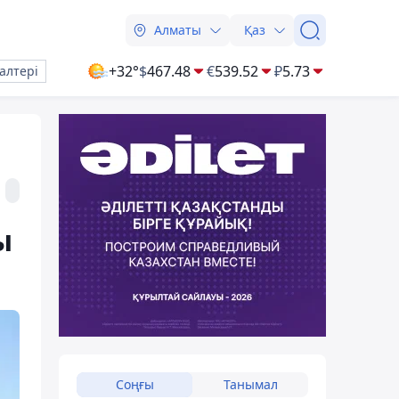
Алматы
Қаз
+32°
$
467.48
€
539.52
₽
5.73
алтері
ы
Соңғы
Танымал