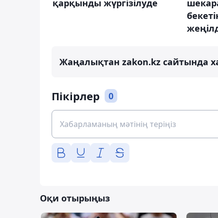
қарқынды жүргізілуде
шекар
бекеті
жеңілд
Жаңалықтан zakon.kz сайтында х
Пікірлер
0
Оқи отырыңыз