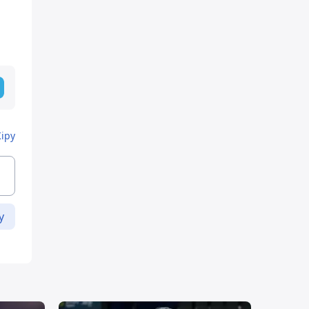
Кіру
у