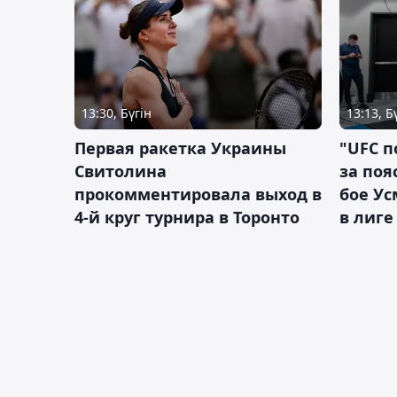
13:30, Бүгін
13:13, Б
Первая ракетка Украины
"UFC п
Свитолина
за поя
прокомментировала выход в
бое У
4-й круг турнира в Торонто
в лиге