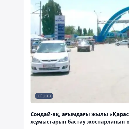
infojd.ru
Сондай-ақ, ағымдағы жылы «Қарасу»
жұмыстарын бастау жоспарланып о