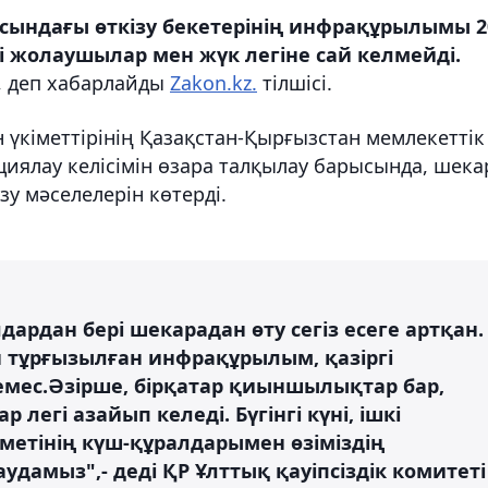
сындағы өткізу бекетерінің инфрақұрылымы 2
і жолаушылар мен жүк легіне сай келмейді.
, деп хабарлайды
Zakon.kz.
тілшісі.
 үкіметтірінің Қазақстан-Қырғызстан мемлекеттік
ялау келісімін өзара талқылау барысында, шека
зу мәселелерін көтерді.
дардан бері шекарадан өту сегіз есеге артқан.
н тұрғызылған инфрақұрылым, қазіргі
емес.Əзірше, бірқатар қиыншылықтар бар,
легі азайып келеді. Бүгінгі күні, ішкі
етінің күш-құралдарымен өзіміздің
дамыз",- деді ҚР Ұлттық қауіпсіздік комитеті