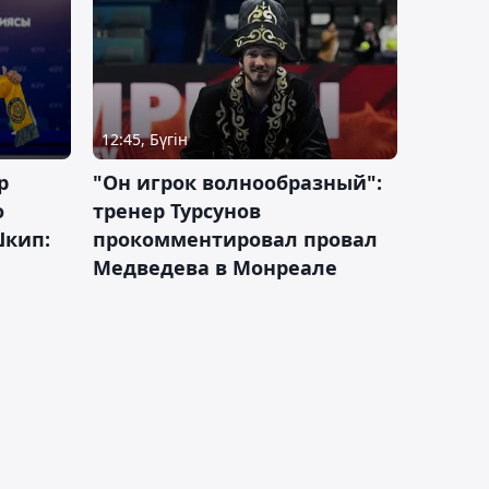
12:45, Бүгін
р
"Он игрок волнообразный":
о
тренер Турсунов
Шкип:
прокомментировал провал
Медведева в Монреале