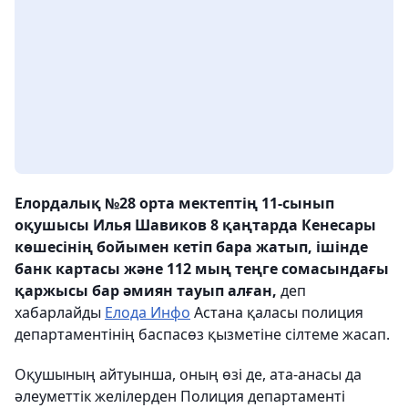
Елордалық №28 орта мектептің 11-сынып
оқушысы Илья Шавиков 8 қаңтарда Кенесары
көшесінің бойымен кетіп бара жатып, ішінде
банк картасы және 112 мың теңге сомасындағы
қаржысы бар әмиян тауып алған,
деп
хабарлайды
Елода Инфо
Астана қаласы полиция
департаментінің баспасөз қызметіне сілтеме жасап.
Оқушының айтуынша, оның өзі де, ата-анасы да
әлеуметтік желілерден Полиция департаменті