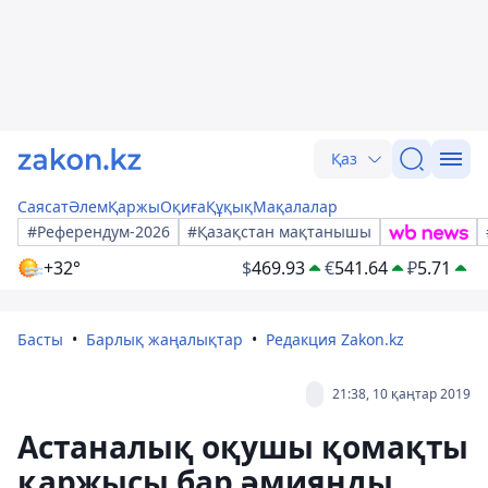
Қаз
Саясат
Әлем
Қаржы
Оқиға
Құқық
Мақалалар
#Референдум-2026
#Қазақстан мақтанышы
+32°
$
469.93
€
541.64
₽
5.71
Басты
Барлық жаңалықтар
Редакция Zakon.kz
21:38, 10 қаңтар 2019
Астаналық оқушы қомақты
қаржысы бар əмиянды