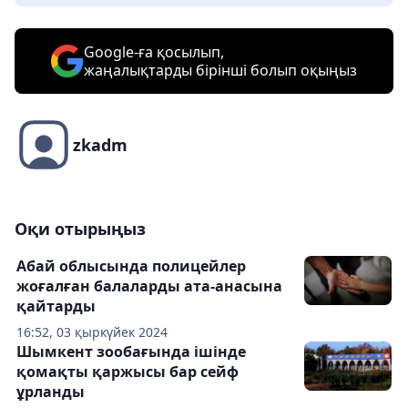
Google-ға қосылып,
жаңалықтарды бірінші болып оқыңыз
zkadm
Оқи отырыңыз
Абай облысында полицейлер
жоғалған балаларды ата-анасына
қайтарды
16:52, 03 қыркүйек 2024
Шымкент зообағында ішінде
қомақты қаржысы бар сейф
ұрланды