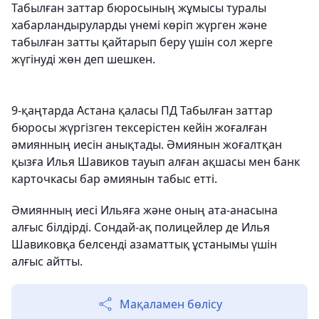
Табылған заттар бюросының жұмысы туралы
хабарландыруларды үнемі көріп жүрген және
табылған затты қайтарып беру үшін сол жерге
жүгінуді жөн деп шешкен.
9-қаңтарда Астана қаласы ПД Табылған заттар
бюросы жүргізген тексерістен кейін жоғалған
әмиянның иесін анықтады. Әмиянын жоғалтқан
қызға Илья Шавиков тауып алған ақшасы мен банк
карточкасы бар әмиянын табыс етті.
Әмиянның иесі Ильяға және оның ата-анасына
алғыс білдірді. Сондай-ақ полицейлер де Илья
Шавиковқа белсенді азаматтық ұстанымы үшін
алғыс айтты.
Мақаламен бөлісу