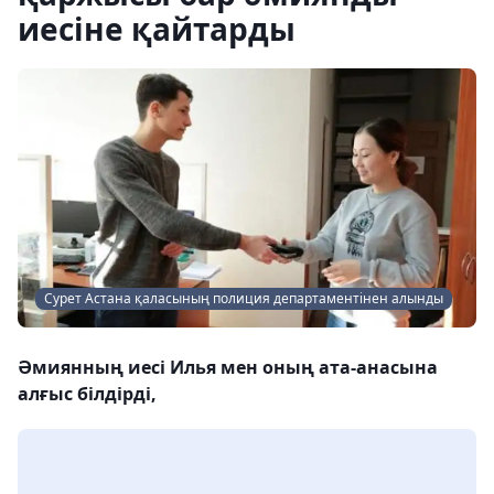
иесіне қайтарды
Сурет Астана қаласының полиция департаментінен алынды
Әмиянның иесі Илья мен оның ата-анасына
алғыс білдірді,