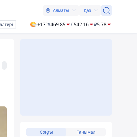
Алматы
Қаз
+17°
$
469.85
€
542.16
₽
5.78
алтері
Соңғы
Танымал