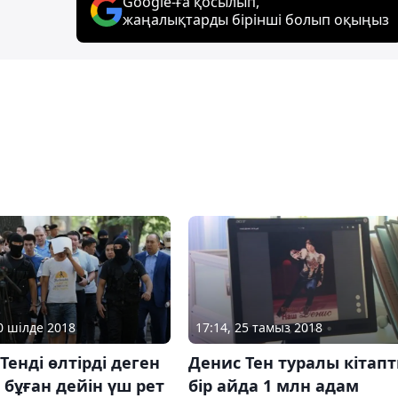
Google-ға қосылып,
жаңалықтарды бірінші болып оқыңыз
20 шілде 2018
17:14, 25 тамыз 2018
Тенді өлтірді деген
Денис Тен туралы кітап
і бұған дейін үш рет
бір айда 1 млн адам