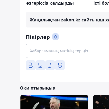
өзгеріссіз қалдырды
істі бо
Жаңалықтан zakon.kz сайтында х
Пікірлер
0
Оқи отырыңыз