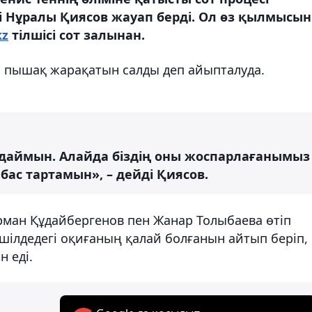
ті Нұралы Қиясов жауап берді. Ол өз қылмысын
kz
тілшісі сот залынан.
н пышақ жарақатын салды деп айыпталуда.
даймын. Алайда біздің оны жоспарлағанымыз
ас тартамын», – дейді Қиясов.
рман Құдайбергенов пен Жанар Толыбаева өтіп
 шілдедегі оқиғаның қалай болғанын айтып беріп,
н еді.