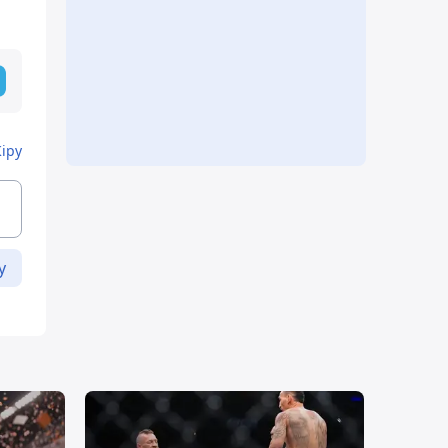
Кіру
у