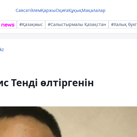
Саясат
Әлем
Қаржы
Оқиға
Құқық
Мақалалар
#Қазақмыс
#Салыстырмалы Қазақстан
#Халық бухг
kz
с Тенді өлтіргенін