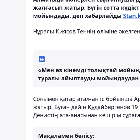
жалғасып жатыр. Бүгін сотта күдік
мойындады, деп хабарлайды
Stan.
Нұралы Қиясов Теннің өліміне әкелге
«Мен өз кінәмді толықтай мойын
туралы айыптауды мойындаудан б
Сонымен қатар аталған іс бойынша А
жатыр. Бұған дейін Құдайбергенов 19
Денистің ата-анасынан кешірім сұраға
Мақаламен бөлісу: