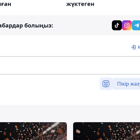
лған
жүктеген
абардар болыңыз:
Пікір жаз