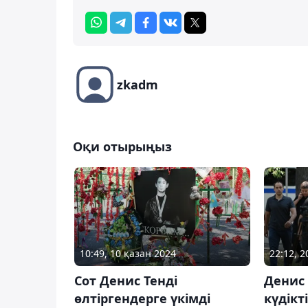
zkadm
Оқи отырыңыз
10:49, 10 қазан 2024
22:12, 
Сот Денис Тенді
Денис 
өлтіргендерге үкімді
күдікт