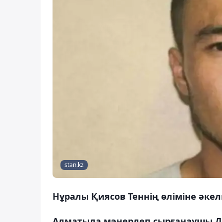
stan.kz
Нұралы Қиясов Теннің өліміне әке
Алматыда мәнерлеп сырғанаушы Ден