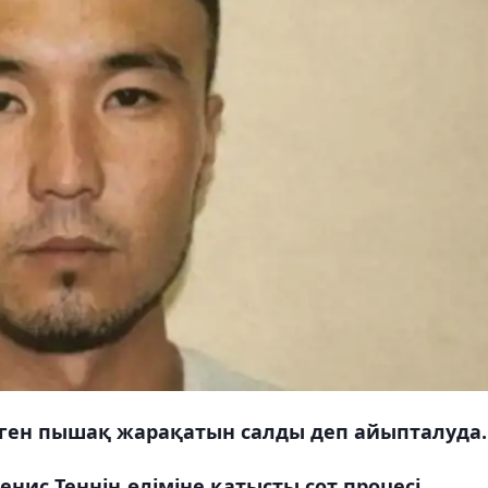
лген пышақ жарақатын салды деп айыпталуда.
ис Теннің өліміне қатысты сот процесі