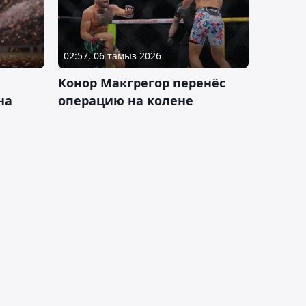
02:57, 06 тамыз 2026
Конор Макгрегор перенёс
на
операцию на колене