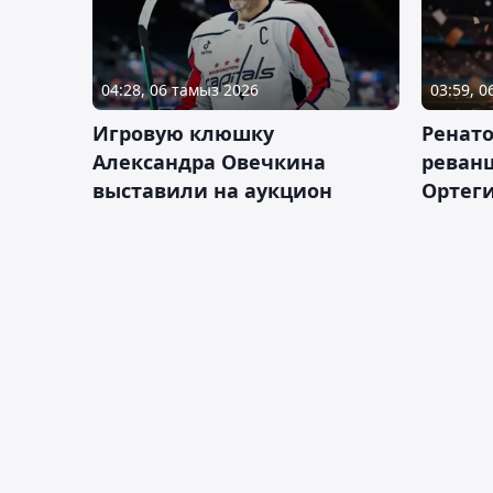
04:28, 06 тамыз 2026
03:59, 
Игровую клюшку
Ренат
Александра Овечкина
реван
выставили на аукцион
Ортеги