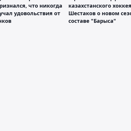
ризнался, что никогда
казахстанского хокке
учал удовольствия от
Шестаков о новом сез
нков
составе "Барыса"