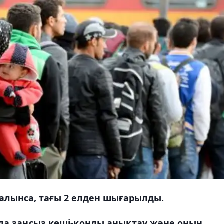
алынса, тағы 2 елден шығарылды.
нда заңсыз көші-қонды анықтау және оның