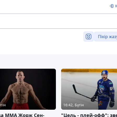
Пікір жаз
үгін
16:42, Бүгін
да ММА Жорж Сен-
"Цель - плей-офф": зв