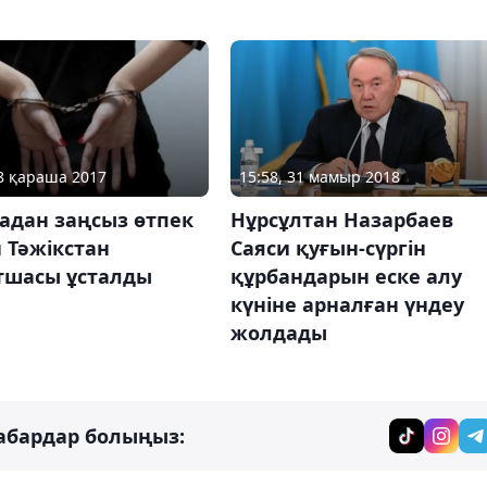
28 қараша 2017
15:58, 31 мамыр 2018
адан заңсыз өтпек
Нұрсұлтан Назарбаев
 Тәжікстан
Саяси қуғын-сүргін
тшасы ұсталды
құрбандарын еске алу
күніне арналған үндеу
жолдады
абардар болыңыз: