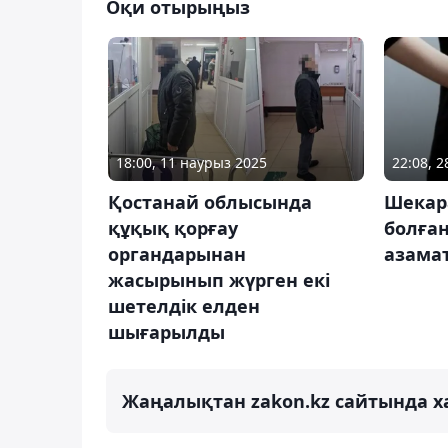
Оқи отырыңыз
18:00, 11 наурыз 2025
22:08, 
Қостанай облысында
Шекар
құқық қорғау
болған
органдарынан
азама
жасырынып жүрген екі
шетелдік елден
шығарылды
Жаңалықтан zakon.kz сайтында х