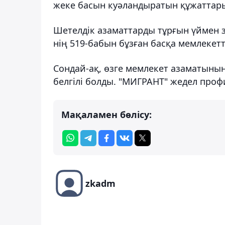
жеке басын куәландыратын құжаттары
Шетелдік азаматтарды тұрғын үймен
нің 519-бабын бұзған басқа мемлекет
Сондай-ақ, өзге мемлекет азаматының
белгілі болды. "МИГРАНТ" жедел проф
Мақаламен бөлісу:
zkadm