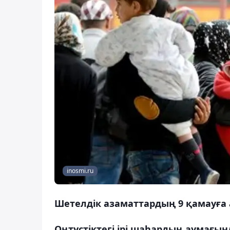
inosmi.ru
Шетелдік азаматтардың 9 қамауға 
Оңтүстіктегі ірі шаһардың аумағы