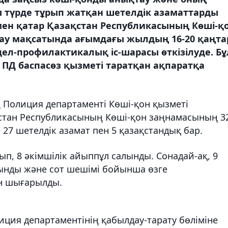
ы түрде тұрып жатқан шетелдік азаматтарды
мен қатар Қазақстан Республикасының Көші-қ
тау мақсатында ағымдағы жылдың 16-20 қаңта
ел-профилактикалық іс-шарасы өткізілуде. Бұ
Д баспасөз қызметі таратқан ақпаратқа
 Полиция департаменті Көші-қон қызметі
стан Республикасының Көші-қон заңнамасының 3
27 шетелдік азамат пен 5 қазақстандық бар.
ып, 8 әкімшілік айыппұл салынды. Сонадай-ақ, 9
лынды және сот шешімі бойынша өзге
ен шығарылды.
ция департаментінің қабылдау-тарату бөліміне