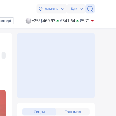
Алматы
Қаз
+25°
$
469.93
€
541.64
₽
5.71
алтері
Соңғы
Танымал