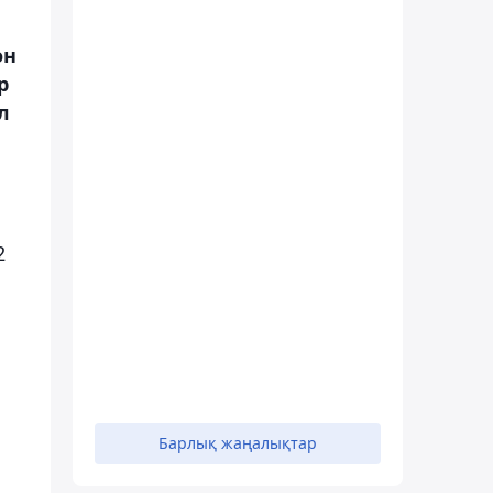
он
р
л
2
Барлық жаңалықтар