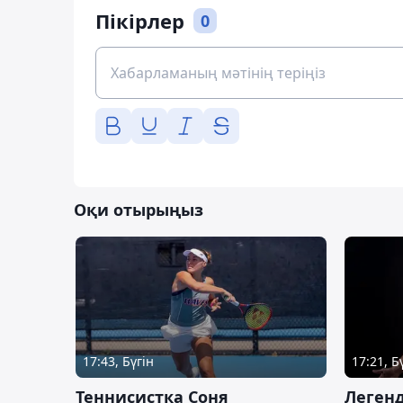
Пікірлер
0
Оқи отырыңыз
17:43, Бүгін
17:21, Б
Теннисистка Соня
Леген