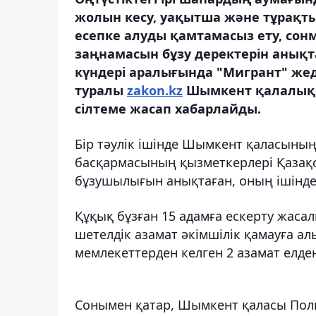
жолын кесу, уақытша және тұрақт
есепке алуды қамтамасыз ету, сон
заңнамасын бұзу деректерін анық
күндері аралығында "Мигрант" жед
туралы
zakon.kz
Шымкент қалалық П
сілтеме жасап хабарлайды.
Бір тәулік ішінде Шымкент қаласының
басқармасының қызметкерлері Қазақ
бұзушылығын анықтаған, оның ішінде 
Құқық бұзған
15 адамға ескерту жасал
шетелдік азамат әкімшілік қамауға а
мемлекеттерден келген 2 азамат елд
Сонымен қатар, Шымкент қаласы Поли