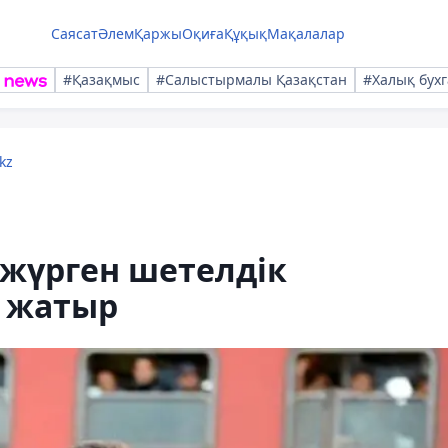
Саясат
Әлем
Қаржы
Оқиға
Құқық
Мақалалар
#Қазақмыс
#Салыстырмалы Қазақстан
#Халық бухг
kz
жүрген шетелдік
 жатыр