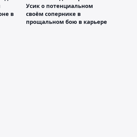
я
Усик о потенциальном
оне в
своём сопернике в
прощальном бою в карьере