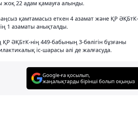
 жоқ 22 адам қамауға алынды.
заңсыз
қамтамасыз еткен 4 азамат және ҚР ӘҚБтК
тің 1 азаматы анықталды.
 ҚР ӘҚБтК-нің 449-бабының 3-бөлігін бұзғаны
илактикалық іс-шарасы әлі де жалғасуда.
Google-ға қосылып,
жаңалықтарды бірінші болып оқыңыз