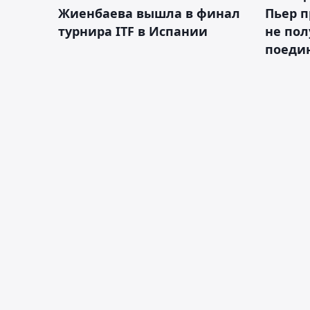
Жиенбаева вышла в финал
Пьер п
турнира ITF в Испании
не пол
поеди