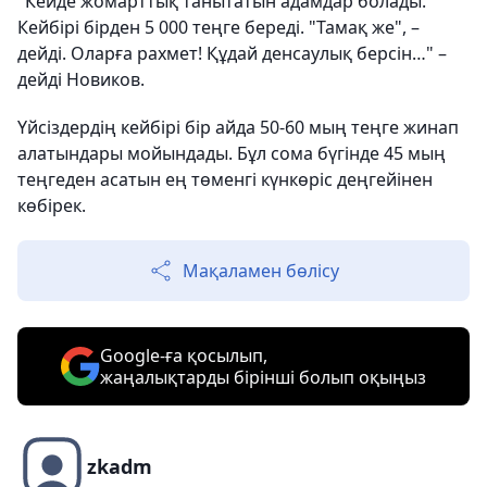
"Кейде жомарттық танытатын адамдар болады.
Кейбірі бірден 5 000 теңге береді. "Тамақ же", –
дейді. Оларға рахмет! Құдай денсаулық берсін…" –
дейді Новиков.
Үйсіздердің кейбірі бір айда 50-60 мың теңге жинап
алатындары мойындады. Бұл сома бүгінде 45 мың
теңгеден асатын ең төменгі күнкөріс деңгейінен
көбірек.
Мақаламен бөлісу
Google-ға қосылып,
жаңалықтарды бірінші болып оқыңыз
zkadm