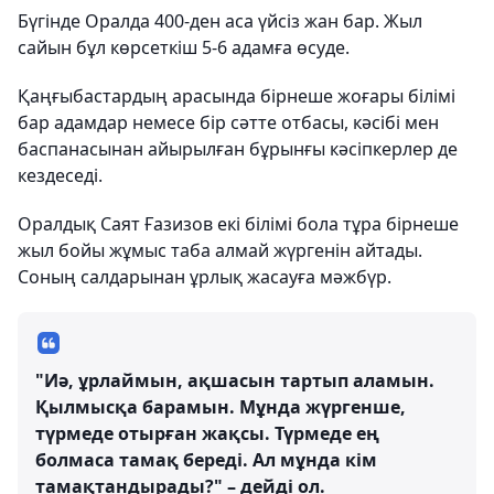
Бүгінде Оралда 400-ден аса үйсіз жан бар. Жыл
сайын бұл көрсеткіш 5-6 адамға өсуде.
Қаңғыбастардың арасында бірнеше жоғары білімі
бар адамдар немесе бір сәтте отбасы, кәсібі мен
баспанасынан айырылған бұрынғы кәсіпкерлер де
кездеседі.
Оралдық Саят Ғазизов екі білімі бола тұра бірнеше
жыл бойы жұмыс таба алмай жүргенін айтады.
Соның салдарынан ұрлық жасауға мәжбүр.
"Иә, ұрлаймын, ақшасын тартып аламын.
Қылмысқа барамын. Мұнда жүргенше,
түрмеде отырған жақсы. Түрмеде ең
болмаса тамақ береді. Ал мұнда кім
тамақтандырады?" – дейді ол.