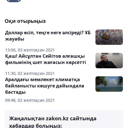
Оқи отырыңыз
Доллар өсіп, теңге неге әлсіреді? ҰБ
жауабы
13:00, 03 желтоқсан 2021
Қаш! Айсұлтан Сейітов алғашқы
фильмінің шет жағасын көрсетті
11:30, 02 желтоқсан 2021
Аралдағы мемлекет климатқа
байланысты көшуге дайындала
бастады
09:48, 02 желтоқсан 2021
Жаңалықтан zakon.kz сайтында
хабардар болыңыз: