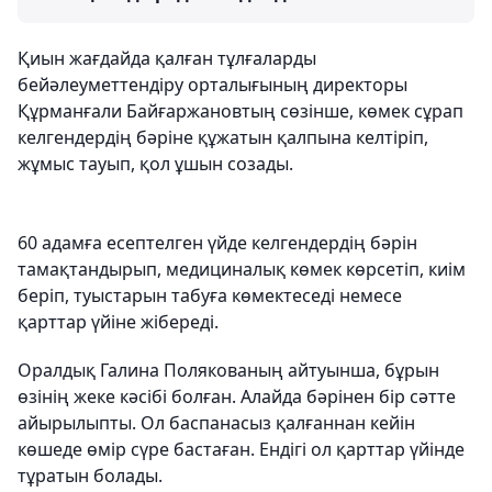
Қиын жағдайда қалған тұлғаларды
бейәлеуметтендіру орталығының директоры
Құрманғали Байғаржановтың сөзінше, көмек сұрап
келгендердің бәріне құжатын қалпына келтіріп,
жұмыс тауып, қол ұшын созады.
60 адамға есептелген үйде келгендердің бәрін
тамақтандырып, медициналық көмек көрсетіп, киім
беріп, туыстарын табуға көмектеседі немесе
қарттар үйіне жібереді.
Оралдық Галина Полякованың айтуынша, бұрын
өзінің жеке кәсібі болған. Алайда бәрінен бір сәтте
айырылыпты. Ол баспанасыз қалғаннан кейін
көшеде өмір сүре бастаған. Ендігі ол қарттар үйінде
тұратын болады.