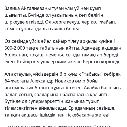
Залика Айталиеваны туған ұлы үйінен қуып
шығыпты. Бүгінде ол уақытының көп бөлігін
шіркеуде өткізеді. Ол жерге келушілер қол жайып,
көмек сұрағандарға садақа береді.
Өз сөзінде үйсіз әйел қайыр тілеу арқылы күніне 1
500-2 000 теңге табатынын айтты. Адамдар ақшадан
бөлек нан, тоқаш, печенье сынды тамақтар береді
екен. Кейбір келушілер киім әкеліп беретін көрінеді.
Ал ақтаулық үйсіздердің бір күндік "табысы" көбірек.
64 жастағы Александр Новиков өмір бойы
автомеханик болып жұмыс істеген. Алайда басшысы
алдап соғып, салдарынан баспанасыз қалыпты.
Бүгінде ол супермаркеттің жанында тұрып,
тілемсектікпен айналысады. Ер адамның сөзінше,
тапқан ақшасы ішімдік пен тіскебасарға жетеді.