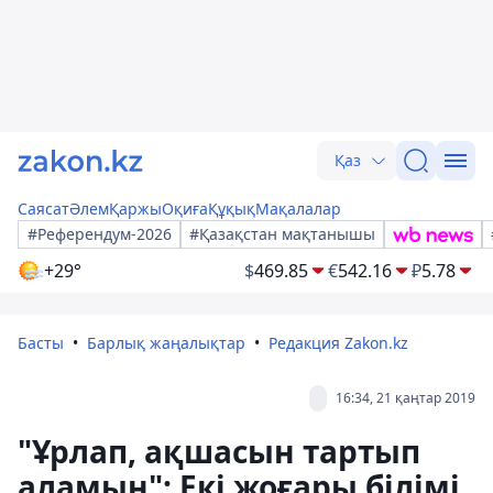
Қаз
Саясат
Әлем
Қаржы
Оқиға
Құқық
Мақалалар
#Референдум-2026
#Қазақстан мақтанышы
+29°
$
469.85
€
542.16
₽
5.78
Басты
Барлық жаңалықтар
Редакция Zakon.kz
16:34, 21 қаңтар 2019
"Ұрлап, ақшасын тартып
аламын": Екі жоғары білімі