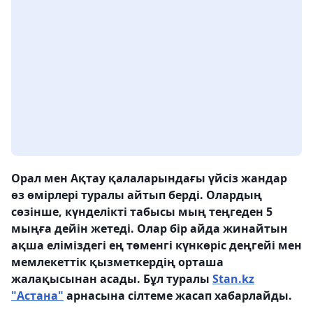
Орал мен Ақтау қалаларындағы үйсіз жандар
өз өмірлері туралы айтып берді. Олардың
сөзінше, күнделікті табысы мың теңгеден 5
мыңға дейін жетеді. Олар бір айда жинайтын
ақша еліміздегі ең төменгі күнкөріс деңгейі мен
мемлекеттік қызметкердің орташа
жалақысынан асады. Бұл туралы
Stan.kz
"Астана"
арнасына сілтеме жасап хабарлайды.