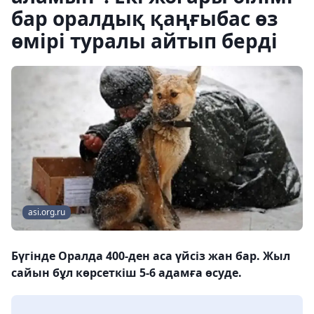
бар оралдық қаңғыбас өз
өмірі туралы айтып берді
asi.org.ru
Бүгінде Оралда 400-ден аса үйсіз жан бар. Жыл
сайын бұл көрсеткіш 5-6 адамға өсуде.