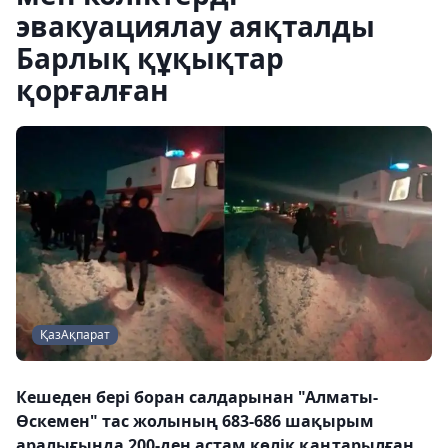
эвакуациялау аяқталды
Барлық құқықтар
қорғалған
ҚазАқпарат
Кешеден бері боран салдарынан "Алматы-
Өскемен" тас жолының 683-686 шақырым
аралығында 200-ден астам көлік қаңтарылған