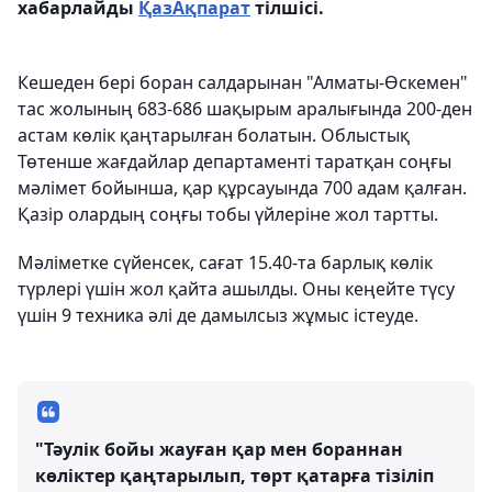
хабарлайды
ҚазАқпарат
тілшісі.
Кешеден бері боран салдарынан "Алматы-Өскемен"
тас жолының 683-686 шақырым аралығында 200-ден
астам көлік қаңтарылған болатын. Облыстық
Төтенше жағдайлар департаменті таратқан соңғы
мәлімет бойынша, қар құрсауында 700 адам қалған.
Қазір олардың соңғы тобы үйлеріне жол тартты.
Мәліметке сүйенсек, сағат 15.40-та барлық көлік
түрлері үшін жол қайта ашылды. Оны кеңейте түсу
үшін 9 техника әлі де дамылсыз жұмыс істеуде.
"Тәулік бойы жауған қар мен бораннан
көліктер қаңтарылып, төрт қатарға тізіліп