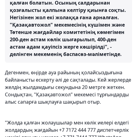
қалған болатын. Осының салдарынан
қозғалысты қалпына келтіру қиынға соқты.
Негізінен жол екі жолаққа ғана арналған.
"Қазақавтожол" мекемесінің күшімен және
Төтенше жағдайлар комитетінің көмегімен
200-ден астам көлік шығарылып, 400-ден
астам адам қауіпсіз жерге көшірілді", -
делінген мекеменің баспасөз-мәліметінде.
Дегенмен, өңірде ауа райының қолайсыздығына
байланысты ескерту әлі де сақталады. Кей жерлерде
желдің жылдамдығы секундына 20 метрге жеткен.
Сондықтан, "Қазақавтожол" мекемесі тұрғындарды
алыс сапарға шықпауға шақырып отыр.
"Жолда қалған жолаушылар мен көлік иелері елдегі
жолдардың жағдайын +7 7172 444 777 диспетчерлік