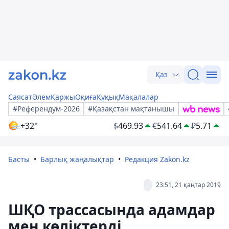
Қаз
Саясат
Әлем
Қаржы
Оқиға
Құқық
Мақалалар
#Референдум-2026
#Қазақстан мақтанышы
+32°
$
469.93
€
541.64
₽
5.71
Басты
Барлық жаңалықтар
Редакция Zakon.kz
23:51, 21 қаңтар 2019
ШҚО трассасында адамдар
мен көліктерді