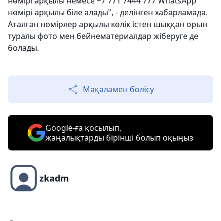
нөмірі арқылы немесе +7 771 7444 777 WhatsApp
нөмірі арқылы біле алады", - делінген хабарламада.
Аталған нөмірлер арқылы көлік істен шыққан орын
туралы фото мен бейнематериалдар жіберуге де
болады.
Мақаламен бөлісу
Google-ға қосылып,
жаңалықтарды бірінші болып оқыңыз
zkadm