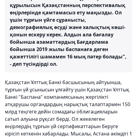
құрылысын Қазақстанның перспективалық
өңірлерінде қамтамасыз ету маңызды. Ол
үшін тұрғын үйге сұранысты,
демографиялық өсуді және халықтың көші-
қонын ескеру керек. Алдын ала бағалау
бойынша азаматтардың Бағдарлама
бойынша 2019 жылы баспанаға деген
қажеттілігі шамамен 16 мың пәтер болады",
- деп түсіндірді ол.
Қазақстан Ұлттық Банкі басшысының айтуынша,
тұрғын үй ұсынысын ұлғайту үшін Қазақстан Ұлттық
Банкі "Баспана" компаниясының жергілікті
атқарушы органдардың нарықтық талаптармен 150
млрд теңгеге дейін сомадағы облигацияларын
сатып алуына рұқсат берді. Ол жекелеген
өңірлердің тұрғын үй сертификаттарын беруге
кірісіп кеткенін хабарлады. Мысалы, Астана әкімдігі 1