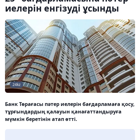
иелерін енгізуді ұсынды
24kz
Банк Төрағасы пәтер иелерін бағдарламаға қосу,
тұрғындардың қалауын қанағаттандыруға
мүмкін беретінін атап өтті.