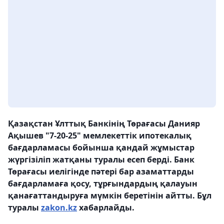
Қазақстан Ұлттық Банкінің Төрағасы Данияр
Ақышев "7-20-25" мемлекеттік ипотекалық
бағдарламасы бойынша қандай жұмыстар
жүргізіліп жатқаны туралы есеп берді. Банк
Төрағасы иелігінде пәтері бар азаматтарды
бағдарламаға қосу, тұрғындардың қалауын
қанағаттандыруға мүмкін беретінін айтты. Бұл
туралы
zakon.kz
хабарлайды.