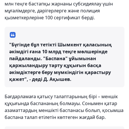
млн теңге бастапқы жарнаны субсидиялау үшін
мұғалімдерге, дәрігерлерге және полиция
қызметкерлеріне 100 сертификат берді.
"Бүгінде бұл тетікті Шымкент қаласының
әкімдігі ғана 10 млрд теңге мөлшерінде
пайдаланды. "Баспана" ұйымынан
қаржыландыру тарту құқығын басқа
әкімдіктерге беру мүмкіндігін қарастыру
қажет", - деді Д. Ақышев.
Бағдарламаға қатысу талаптарының бірі – меншік
құқығында баспананың болмауы. Сонымен қатар
азаматтардың меншікті баспанасы болып, қосымша
баспана талап етілетін көптеген жағдай бар.