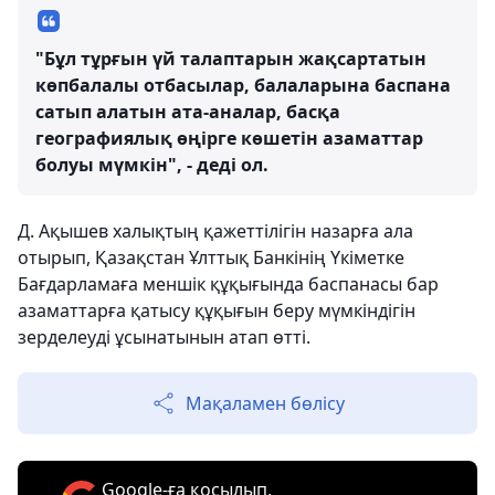
"Бұл тұрғын үй талаптарын жақсартатын
көпбалалы отбасылар, балаларына баспана
сатып алатын ата-аналар, басқа
географиялық өңірге көшетін азаматтар
болуы мүмкін", - деді ол.
Д. Ақышев халықтың қажеттілігін назарға ала
отырып, Қазақстан Ұлттық Банкінің Үкіметке
Бағдарламаға меншік құқығында баспанасы бар
азаматтарға қатысу құқығын беру мүмкіндігін
зерделеуді ұсынатынын атап өтті.
Мақаламен бөлісу
Google-ға қосылып,