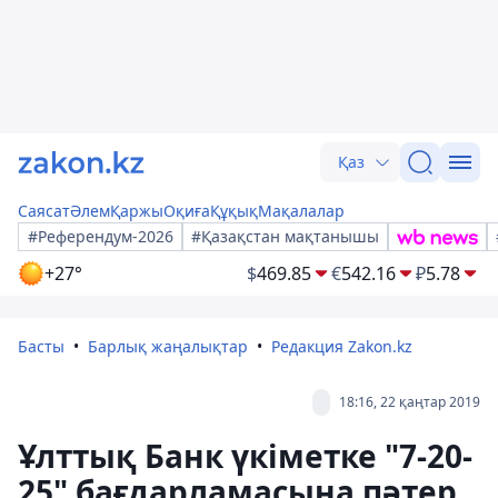
Қаз
Саясат
Әлем
Қаржы
Оқиға
Құқық
Мақалалар
#Референдум-2026
#Қазақстан мақтанышы
+27°
$
469.85
€
542.16
₽
5.78
Басты
Барлық жаңалықтар
Редакция Zakon.kz
18:16, 22 қаңтар 2019
Ұлттық Банк үкіметке "7-20-
25" бағдарламасына пәтер