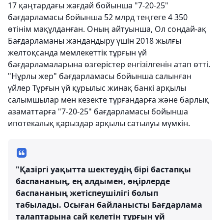
17 қаңтардағы жағдай бойынша "7-20-25"
бағдарламасы бойынша 52 млрд теңгеге 4 350
өтінім мақұлданған. Оның айтуынша, Ол сондай-ақ
Бағдарламаны жандандыру үшін 2018 жылғы
желтоқсанда мемлекеттік тұрғын үй
бағдарламаларына өзгерістер енгізілгенін атап өтті.
"Нұрлы жер" бағдарламасы бойынша салынған
үйлер Тұрғын үй құрылыс жинақ банкі арқылы
салымшылар мен кезекте тұрғандарға және барлық
азаматтарға "7-20-25" бағдарламасы бойынша
ипотекалық қарыздар арқылы сатылуы мүмкін.
"Қазіргі уақытта шектеудің бірі бастапқы
баспананың, ең алдымен, өңірлерде
баспананың жетіспеушілігі болып
табылады. Осыған байланысты Бағдарлама
талаптарына сай келетін тұрғын үй