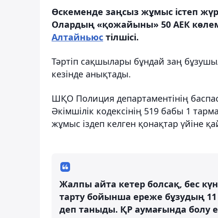
Өскеменде заңсыз жұмыс істеп жүр
Олардың «қожайыны» 50 АЕК көлем
Алтайньюс
тілшісі.
Тәртіп сақшылары бұндай заң бұзушы
кезінде анықтады.
ШҚО Полиция департаментінің баспас
Әкімшілік кодексінің 519 бабы 1 тар
жұмыс іздеп келген қонақтар үйіне қ
Жалпы айта кетер болсақ, бес кү
тарту бойынша ереже бұзудың 11
деп таныды. ҚР аумағында болу е