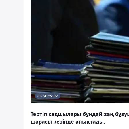
altaynews.kz
Тәртіп сақшылары бұндай заң бұз
шарасы кезінде анықтады.