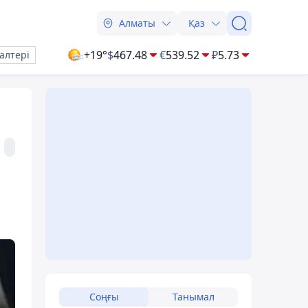
Алматы
Қаз
+19°
$
467.48
€
539.52
₽
5.73
алтері
Соңғы
Танымал