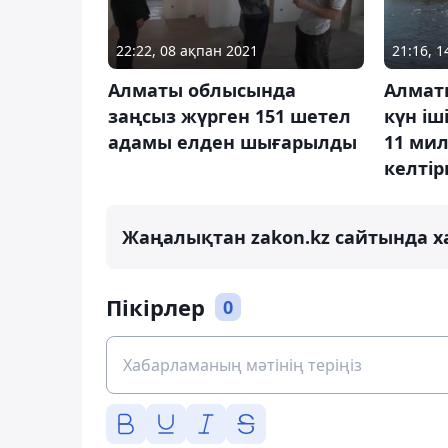
22:22, 08 ақпан 2021
21:16, 
Алматы облысында
Алмат
заңсыз жүрген 151 шетел
күн іш
адамы елден шығарылды
11 ми
келтір
Жаңалықтан zakon.kz сайтында х
Пікірлер
0