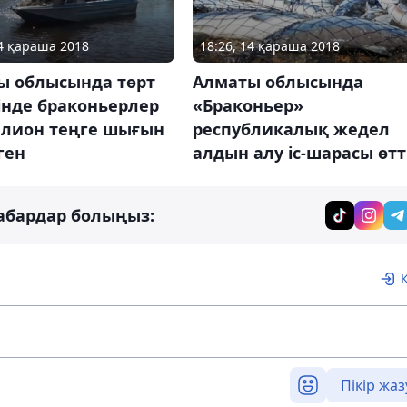
14 қараша 2018
18:26, 14 қараша 2018
ы облысында төрт
Алматы облысында
інде браконьерлер
«Браконьер»
ллион теңге шығын
республикалық жедел
ген
алдын алу іс-шарасы өтт
абардар болыңыз:
Пікір жаз