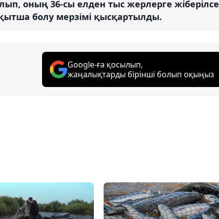
лып, оның 36-сы елден тыс жерлерге жіберілсе
қытша болу мерзімі қысқартылды.
Google-ға қосылып,
жаңалықтарды бірінші болып оқыңыз