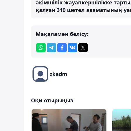
әкімшілік жауапкершілікке тарты
қалған 310 шетел азаматының уа
Мақаламен бөлісу:
zkadm
Оқи отырыңыз