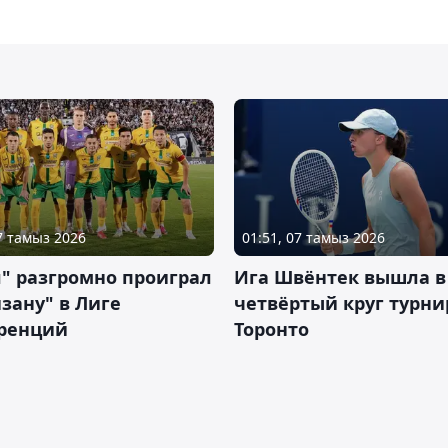
07 тамыз 2026
01:51, 07 тамыз 2026
" разгромно проиграл
Ига Швёнтек вышла в
зану" в Лиге
четвёртый круг турни
ренций
Торонто