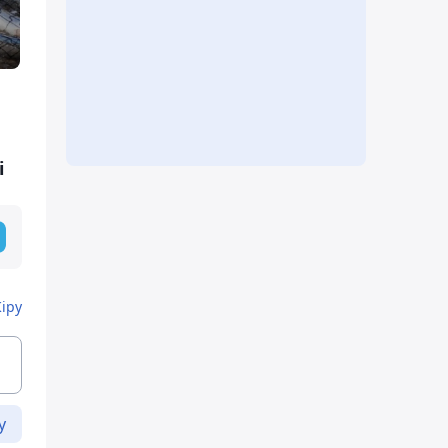
і
Кіру
у