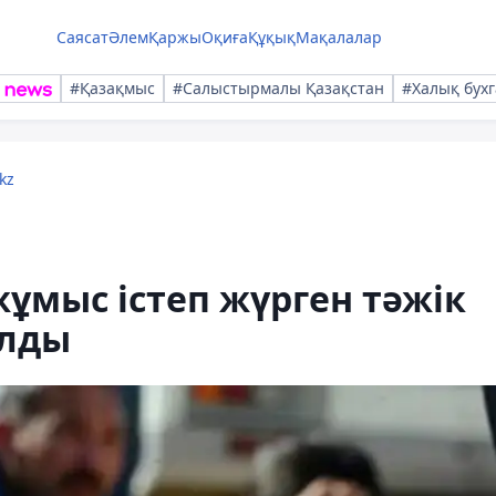
Саясат
Әлем
Қаржы
Оқиға
Құқық
Мақалалар
#Қазақмыс
#Салыстырмалы Қазақстан
#Халық бухг
kz
ұмыс істеп жүрген тәжік
алды