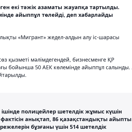
ген екі тәжік азаматы жауапқа тартылды.
інде айыппұл төлейді, деп хабарлайды
лықты «Мигрант» жедел-алдын алу іс-шарасы
өз қызметі мәлімдегендей, бизнесменге ҚР
мағы бойынша 50 АЕК көлемінде айыппұл салынды.
айтарылды.
н ішінде полицейлер шетелдік жұмыс күшін
 фактісін анықтап, 86 қазақстандықты айыпты
режелерін бұзғаны үшін 514 шетелдік