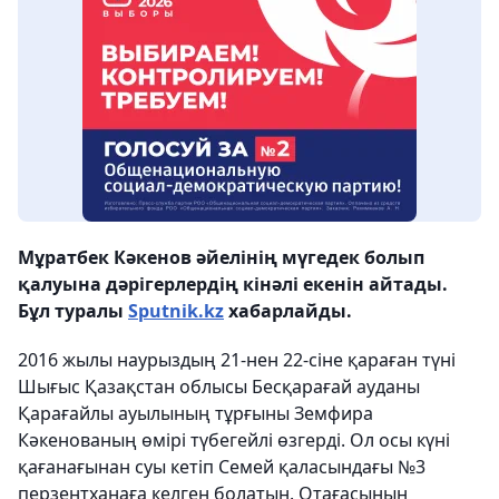
Мұратбек Кәкенов әйелінің мүгедек болып
қалуына дәрігерлердің кінәлі екенін айтады.
Бұл туралы
Sputnik.kz
хабарлайды.
2016 жылы наурыздың 21-нен 22-сіне қараған түні
Шығыс Қазақстан облысы Бесқарағай ауданы
Қарағайлы ауылының тұрғыны Земфира
Кәкенованың өмірі түбегейлі өзгерді. Ол осы күні
қағанағынан суы кетіп Семей қаласындағы №3
перзентханаға келген болатын. Отағасының