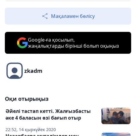
Мақаламен бөлісу
Google-ға қосылып,
жаңалықтарды бірінші болып оқыңыз
zkadm
Оқи отырыңыз
Әйелі тастап кетті. Жалғызбасты
әке 4 баласын өзі бағып отыр
22:52, 14 қыркүйек 2020