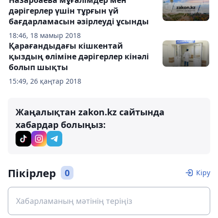
Назарбаева мұғалімдер мен
дәрігерлер үшін тұрғын үй
бағдарламасын әзірлеуді ұсынды
18:46, 18 мамыр 2018
Қарағандыдағы кішкентай
қыздың өліміне дәрігерлер кінәлі
болып шықты
15:49, 26 қаңтар 2018
Жаңалықтан zakon.kz сайтында
хабардар болыңыз:
Пікірлер
0
Кіру