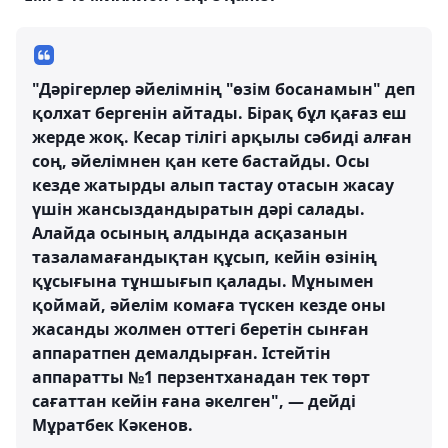
"Дәрігерлер әйелімнің "өзім босанамын" деп
қолхат бергенін айтады. Бірақ бұл қағаз еш
жерде жоқ. Кесар тілігі арқылы сәбиді алған
соң, әйелімнен қан кете бастайды. Осы
кезде жатырды алып тастау отасын жасау
үшін жансыздандыратын дәрі салады.
Алайда осының алдында асқазанын
тазаламағандықтан құсып, кейін өзінің
құсығына тұншығып қалады. Мұнымен
қоймай, әйелім комаға түскен кезде оны
жасанды жолмен оттегі беретін сынған
аппаратпен демалдырған. Істейтін
аппаратты №1 перзентханадан тек төрт
сағаттан кейін ғана әкелген", — дейді
Мұратбек Кәкенов.