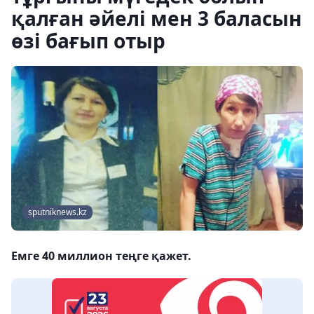
қалған әйелі мен 3 баласын
өзі бағып отыр
sputniknews.kz
Емге 40 миллион теңге қажет.