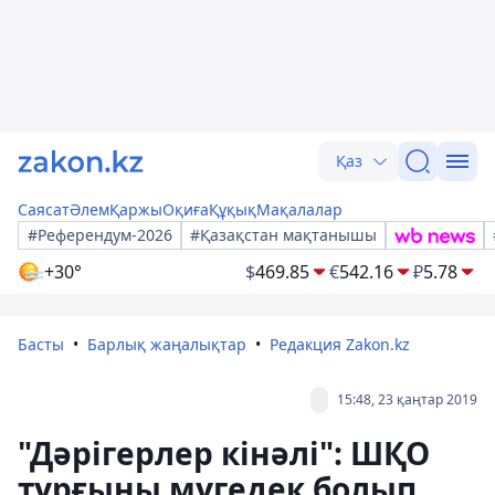
Қаз
Саясат
Әлем
Қаржы
Оқиға
Құқық
Мақалалар
#Референдум-2026
#Қазақстан мақтанышы
+30°
$
469.85
€
542.16
₽
5.78
Басты
Барлық жаңалықтар
Редакция Zakon.kz
15:48, 23 қаңтар 2019
"Дәрігерлер кінәлі": ШҚО
тұрғыны мүгедек болып