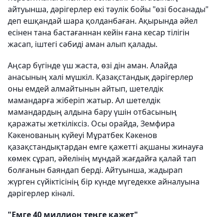
айтуынша, дәрігерлер екі тәулік бойы "өзі босанады"
деп ешқандай шара қолданбаған. Ақырында әйел
есінен тана бастағаннан кейін ғана кесар тілігін
жасап, іштегі сәбиді аман алып қалады.
Аңсар бүгінде үш жаста, өзі дін аман. Алайда
анасының халі мүшкіл. Қазақстандық дәрігерлер
оны емдей алмайтынын айтып, шетелдік
мамандарға жіберіп жатыр. Ал шетелдік
мамандардың алдына бару үшін отбасының
қаражаты жеткіліксіз. Осы орайда, Земфира
Кәкенованың күйеуі Мұратбек Кәкенов
қазақстандықтардан емге қажетті ақшаны жинауға
көмек сұрап, әйелінің мұндай жағдайға қалай тап
болғанын баяндап берді. Айтуынша, жадырап
жүрген сүйіктісінің бір күнде мүгедекке айналуына
дәрігерлер кінәлі.
"Емге 40 миллион теңге қажет"