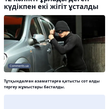
күдікпен екі жігіт ұсталды
Comments.ua
Тұтқындалған азаматтарға қатысты сот алды
тергеу жұмыстары басталды.