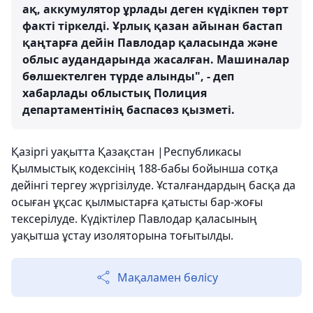
ақ, аккумулятор ұрлады деген күдікпен төрт
факті тіркелді. Ұрлық қазан айынан бастап
қаңтарға дейін Павлодар қаласында және
облыс аудандарында жасалған. Машиналар
бөлшектелген түрде алынды", - деп
хабарлады облыстық Полиция
департаментінің баспасөз қызметі.
Қазіргі уақытта Қазақстан |Республикасы
Қылмыстық кодексінің 188-бабы бойынша сотқа
дейінгі тергеу жүргізілуде. Ұсталғандардың басқа да
осыған ұқсас қылмыстарға қатысты бар-жоғы
тексерілуде. Күдіктілер Павлодар қаласының
уақытша ұстау изоляторына тоғытылды.
Мақаламен бөлісу