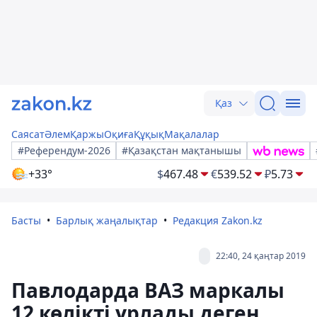
Қаз
Саясат
Әлем
Қаржы
Оқиға
Құқық
Мақалалар
#Референдум-2026
#Қазақстан мақтанышы
+33°
$
467.48
€
539.52
₽
5.73
Басты
Барлық жаңалықтар
Редакция Zakon.kz
22:40, 24 қаңтар 2019
Павлодарда ВАЗ маркалы
12 көлікті ұрлады деген