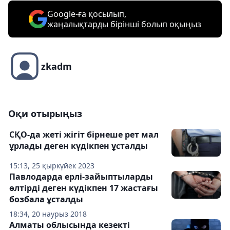
Google-ға қосылып,
жаңалықтарды бірінші болып оқыңыз
zkadm
Оқи отырыңыз
СҚО-да жеті жігіт бірнеше рет мал
ұрлады деген күдікпен ұсталды
15:13, 25 қыркүйек 2023
Павлодарда ерлі-зайыптыларды
өлтірді деген күдікпен 17 жастағы
бозбала ұсталды
18:34, 20 наурыз 2018
Алматы облысында кезекті