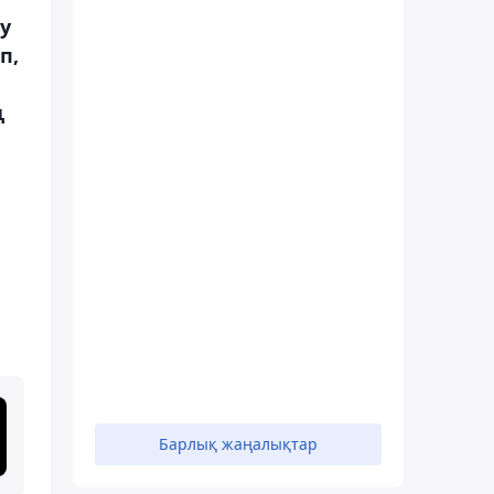
у
п,
ң
Барлық жаңалықтар