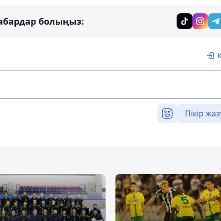
абардар болыңыз:
Пікір жаз