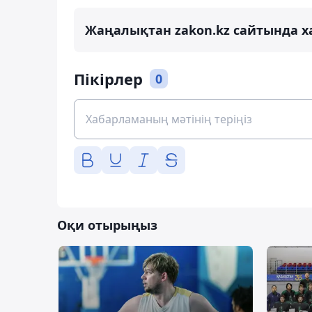
Жаңалықтан zakon.kz сайтында х
Пікірлер
0
Оқи отырыңыз