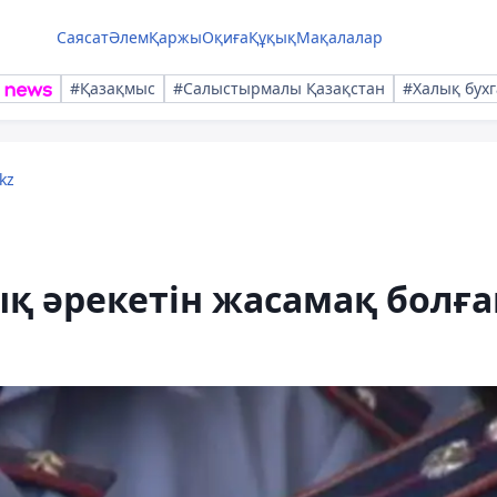
Саясат
Әлем
Қаржы
Оқиға
Құқық
Мақалалар
#Қазақмыс
#Салыстырмалы Қазақстан
#Халық бухг
kz
қ әрекетін жасамақ болға