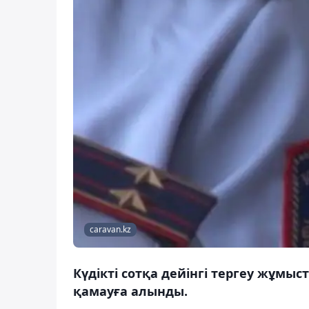
caravan.kz
Күдікті сотқа дейінгі тергеу жұмы
қамауға алынды.