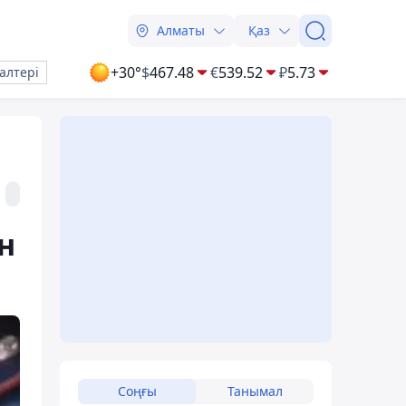
Алматы
Қаз
+30°
$
467.48
€
539.52
₽
5.73
алтері
н
Соңғы
Танымал