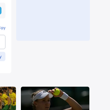
Кіру
у