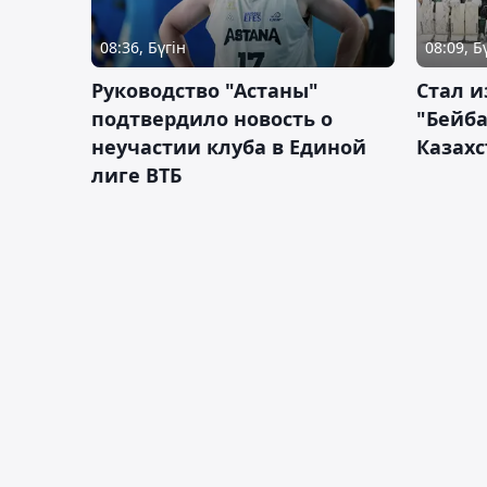
08:36, Бүгін
08:09, Б
Руководство "Астаны"
Стал и
подтвердило новость о
"Бейба
неучастии клуба в Единой
Казахс
лиге ВТБ