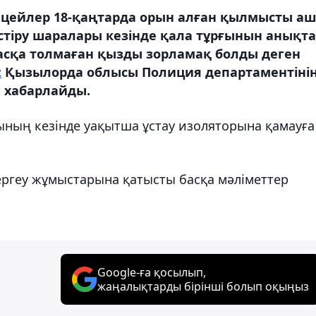
ицейлер 18-қаңтарда орын алған қылмысты аш
стіру шаралары кезінде қала тұрғынын анықта
асқа толмаған қызды зорламақ болды деген
z
Қызылорда облысы Полиция департаментіні
п хабарлайды.
рының кезінде уақытша ұстау изоляторына қамауға
ергеу жұмыстарына қатысты басқа мәліметтер
Google-ға қосылып,
жаңалықтарды бірінші болып оқыңыз