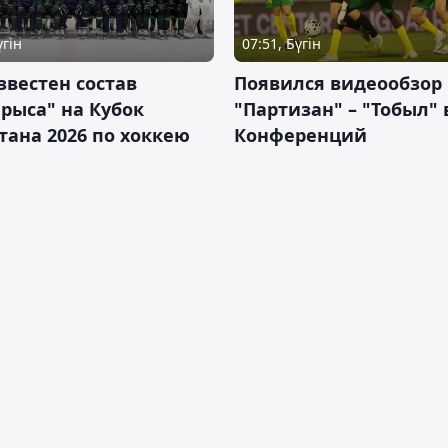
үгін
07:51, Бүгін
звестен состав
Появился видеообзор
рыса" на Кубок
"Партизан" – "Тобыл" 
тана 2026 по хоккею
Конференций