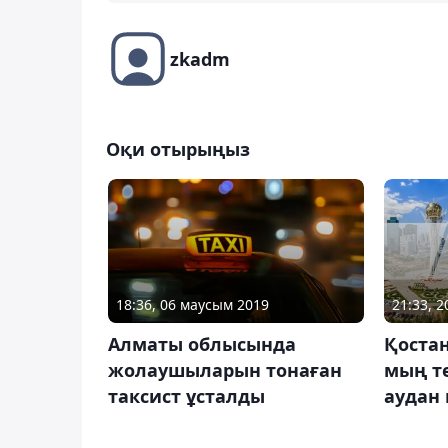
zkadm
Оқи отырыңыз
21:33, 2
18:36, 06 маусым 2019
Қоста
Алматы облысында
мың те
жолаушыларын тонаған
аудан
таксист ұсталды