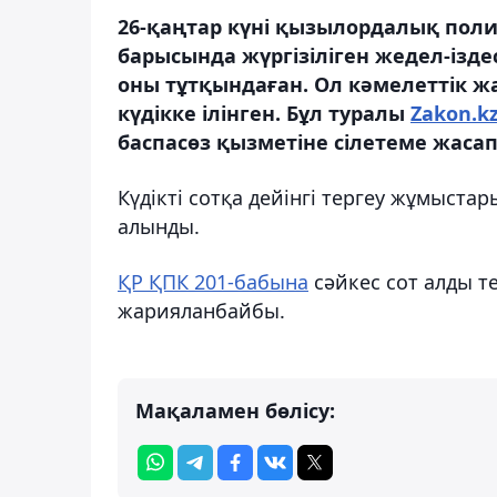
26-қаңтар күні қызылордалық пол
барысында жүргізіліген жедел-ізде
оны тұтқындаған. Ол кәмелеттік ж
күдікке ілінген. Бұл туралы
Zakon.k
баспасөз қызметіне сілетеме жаса
Күдікті сотқа дейінгі тергеу жұмыста
алынды.
ҚР ҚПК 201-бабына
сәйкес сот алды т
жарияланбайбы.
Мақаламен бөлісу: