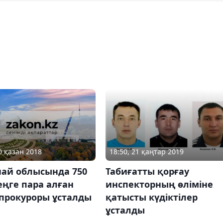
0 қазан 2018
18:50, 21 қаңтар 2019
най облысында 750
Табиғатты қорғау
ңге пара алған
инспекторның өліміне
 прокуроры ұсталды
қатысты күдіктілер
ұсталды