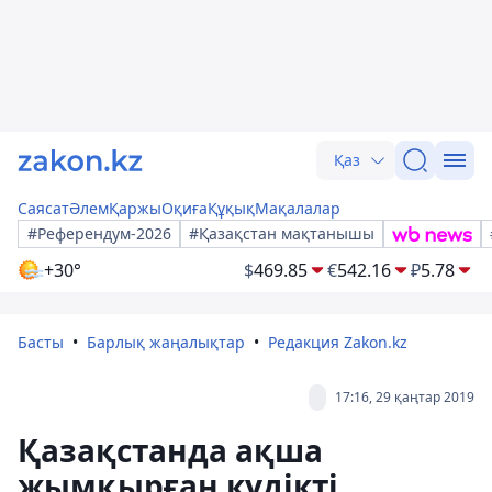
Қаз
Саясат
Әлем
Қаржы
Оқиға
Құқық
Мақалалар
#Референдум-2026
#Қазақстан мақтанышы
+30°
$
469.85
€
542.16
₽
5.78
Басты
Барлық жаңалықтар
Редакция Zakon.kz
17:16, 29 қаңтар 2019
Қазақстанда ақша
жымқырған күдікті