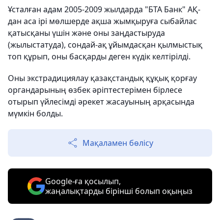
Ұсталған адам 2005-2009 жылдарда "БТА Банк" АҚ-
дан аса ірі мөлшерде ақша жымқыруға сыбайлас
қатысқаны үшін және оны заңдастыруда
(жылыстатуда), сондай-ақ ұйымдасқан қылмыстық
топ құрып, оны басқарды деген күдік келтірілді.
Оны экстрадициялау қазақстандық құқық қорғау
органдарының өзбек әріптестерімен бірлесе
отырып үйлесімді әрекет жасауының арқасында
мүмкін болды.
Мақаламен бөлісу
Google-ға қосылып,
жаңалықтарды бірінші болып оқыңыз