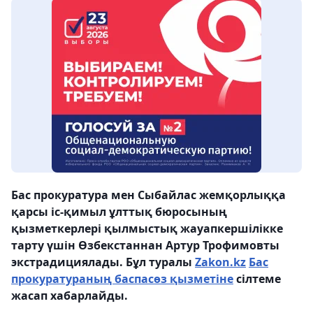
Бас прокуратура мен Сыбайлас жемқорлыққа
қарсы іс-қимыл ұлттық бюросының
қызметкерлері қылмыстық жауапкершілікке
тарту үшін Өзбекстаннан Артур Трофимовты
экстрадициялады. Бұл туралы
Zakon.kz
Бас
прокуратураның баспасөз қызметіне
сілтеме
жасап хабарлайды.