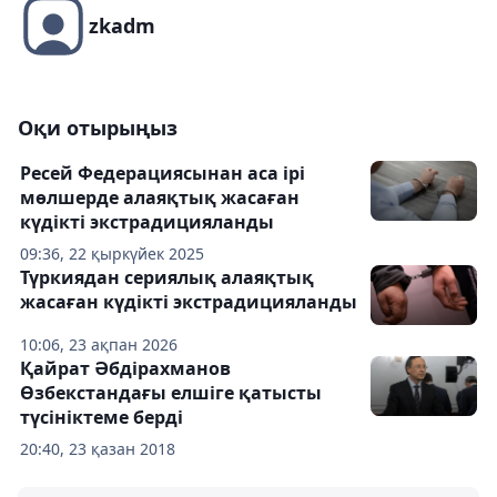
zkadm
Оқи отырыңыз
Ресей Федерациясынан аса ірі
мөлшерде алаяқтық жасаған
күдікті экстрадицияланды
09:36, 22 қыркүйек 2025
Түркиядан сериялық алаяқтық
жасаған күдікті экстрадицияланды
10:06, 23 ақпан 2026
Қайрат Әбдірахманов
Өзбекстандағы елшіге қатысты
түсініктеме берді
20:40, 23 қазан 2018