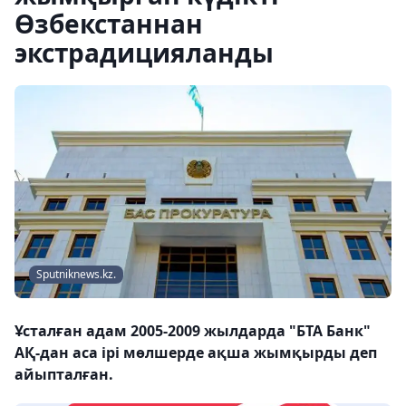
Өзбекстаннан
экстрадицияланды
Sputniknews.kz.
Ұсталған адам 2005-2009 жылдарда "БТА Банк"
АҚ-дан аса ірі мөлшерде ақша жымқырды деп
айыпталған.