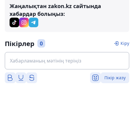
Жаңалықтан zakon.kz сайтында
хабардар болыңыз:
Пікірлер
0
Кіру
Пікір жазу