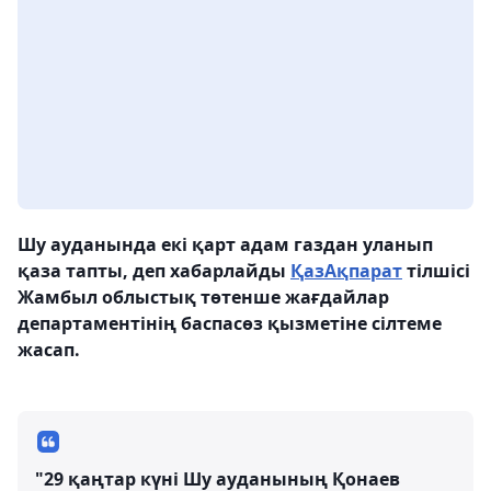
Шу ауданында екі қарт адам газдан уланып
қаза тапты, деп хабарлайды
ҚазАқпарат
тілшісі
Жамбыл облыстық төтенше жағдайлар
департаментінің баспасөз қызметіне сілтеме
жасап.
"29 қаңтар күні Шу ауданының Қонаев