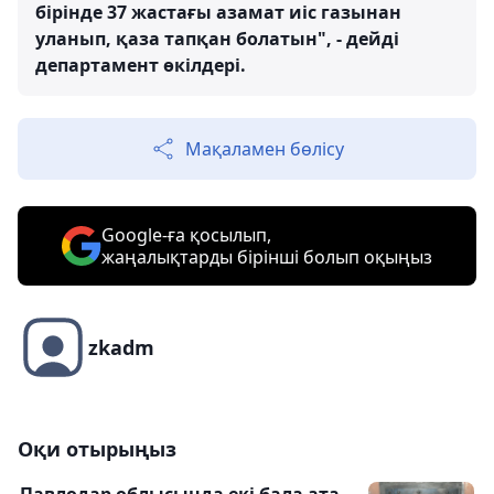
бірінде 37 жастағы азамат иіс газынан
уланып, қаза тапқан болатын", - дейді
департамент өкілдері.
Мақаламен бөлісу
Google-ға қосылып,
жаңалықтарды бірінші болып оқыңыз
zkadm
Оқи отырыңыз