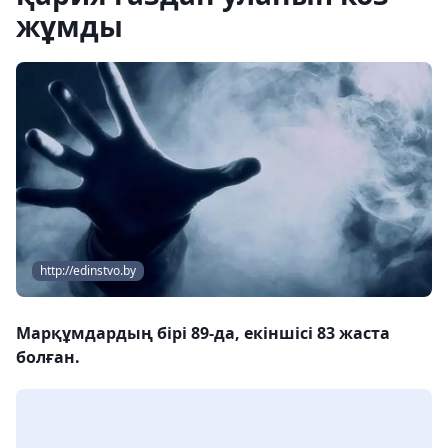
жұмды
http://edinstvo.by
Марқұмдардың бірі 89-да, екіншісі 83 жаста
болған.