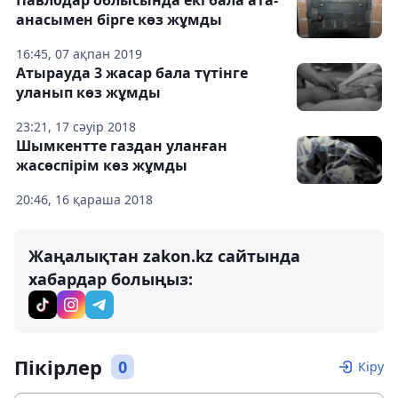
Павлодар облысында екі бала ата-
анасымен бірге көз жұмды
16:45, 07 ақпан 2019
Атырауда 3 жасар бала түтінге
уланып көз жұмды
23:21, 17 сәуір 2018
Шымкентте газдан уланған
жасөспірім көз жұмды
20:46, 16 қараша 2018
Жаңалықтан zakon.kz сайтында
хабардар болыңыз:
Пікірлер
0
Кіру