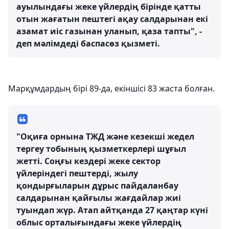
ауылындағы жеке үйлердің бірінде қатты
отын жағатын пештегі ақау салдарынан екі
азамат иіс газынан уланып, қаза тапты", -
деп мәлімдеді баспасөз қызметі.
Марқұмдардың бірі 89-да, екіншісі 83 жаста болған.
"Оқиға орнына ТЖД және кезекші жедел
тергеу тобының қызметкерлері шұғыл
жетті. Соңғы кездері жеке сектор
үйлеріндегі пештерді, жылу
қондырғыларын дұрыс пайдаланбау
салдарынан қайғылы жағдайлар жиі
туындап жүр. Атап айтқанда 27 қаңтар күні
облыс орталығындағы жеке үйлердің