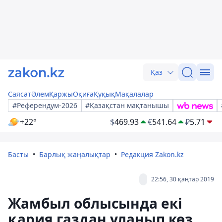
Қаз
Саясат
Әлем
Қаржы
Оқиға
Құқық
Мақалалар
#Референдум-2026
#Қазақстан мақтанышы
+22°
$
469.93
€
541.64
₽
5.71
Басты
Барлық жаңалықтар
Редакция Zakon.kz
22:56, 30 қаңтар 2019
Жамбыл облысында екі
қария газдан уланып көз