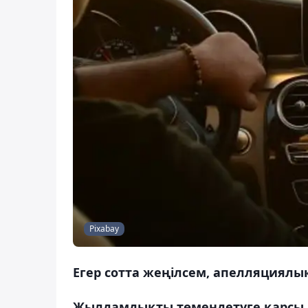
Pixabay
Егер сотта жеңілсем, апелляциялық
Жылдамдықты төмендетуге қарсы. 