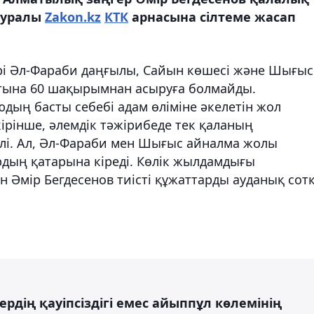
 туралы
Zakon.kz
КТК
арнасына сілтеме жасап
ірі Әл-Фараби даңғылы, Сайын көшесі және Шығыс
тына 60 шақырымнан асыруға болмайды.
ың басты себебі адам өліміне әкелетін жол
ірінше, әлемдік тәжірибеде тек қаланың
лі. Ал, Әл-Фараби мен Шығыс айналма жолы
дың қатарына кіреді. Көлік жылдамдығы
н Әмір Бегдесенов тиісті құжаттарды ауданық сот
ердің қауіпсіздігі емес айыппұл көлемінің