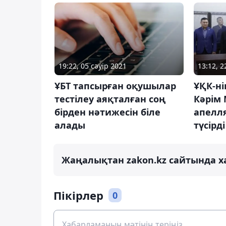
13:12, 
19:22, 05 сәуір 2021
ҰҚК-н
ҰБТ тапсырған оқушылар
Кәрім 
тестілеу аяқталған соң
апелл
бірден нәтижесін біле
түсірді
алады
Жаңалықтан zakon.kz сайтында х
Пікірлер
0