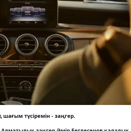
 шағым түсіремін - заңгер.
Алматылық заңгер Әмір Бегдесенов қалалық