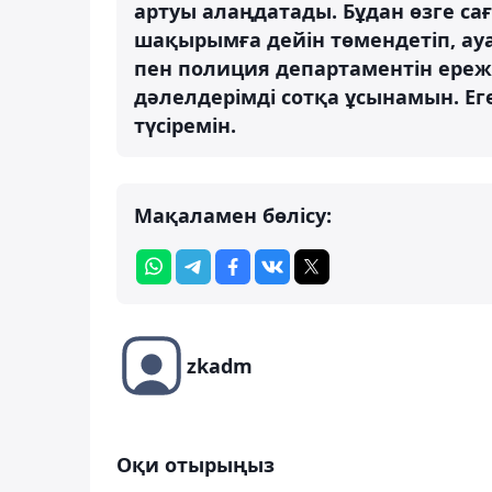
артуы алаңдатады. Бұдан өзге са
шақырымға дейін төмендетіп, ауағ
пен полиция департаментін ереже
дәлелдерімді сотқа ұсынамын. Е
түсіремін.
Мақаламен бөлісу:
zkadm
Оқи отырыңыз