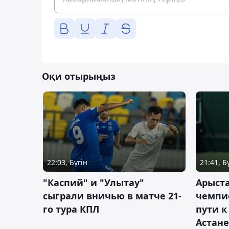
Оқи отырыңыз
22:03, Бүгін
21:41, Б
"Каспий" и "Улытау"
Арыст
сыграли вничью в матче 21-
чемпи
го тура КПЛ
пути к
Астане