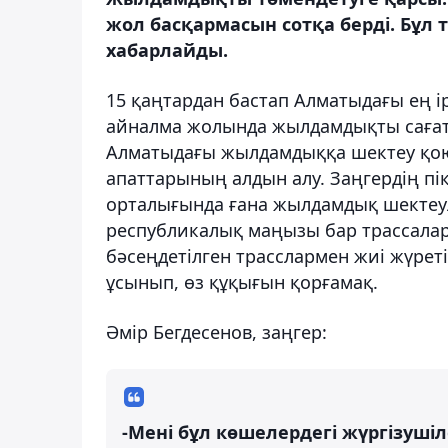
жол басқармасын сотқа берді. Бұл
хабарлайды.
15 қаңтардан бастап Алматыдағы ең 
айналма жолында жылдамдықты саға
Алматыдағы жылдамдыққа шектеу қоюд
апаттарының алдын алу. Заңгердің пік
орталығында ғана жылдамдық шектеу
республикалық маңызы бар трассалар
бәсеңдетілген трасслармен жиі жүреті
ұсынып, өз құқығын қорғамақ.
Әмір Бегдесенов, заңгер:
-Мені бұл көшелердегі жүргізушіл