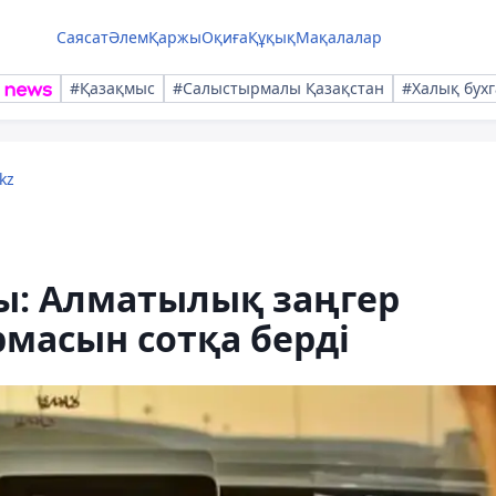
Саясат
Әлем
Қаржы
Оқиға
Құқық
Мақалалар
#Қазақмыс
#Салыстырмалы Қазақстан
#Халық бухг
kz
ы: Алматылық заңгер
масын сотқа берді