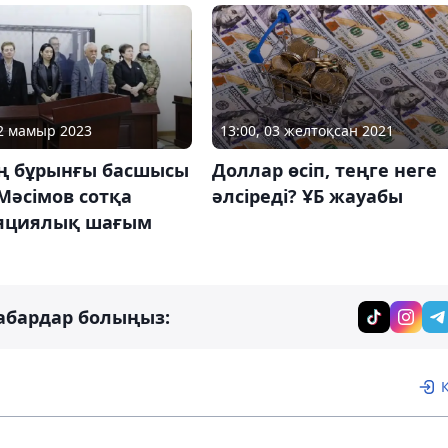
22 мамыр 2023
13:00, 03 желтоқсан 2021
ің бұрынғы басшысы
Доллар өсіп, теңге неге
Мәсімов сотқа
әлсіреді? ҰБ жауабы
яциялық шағым
абардар болыңыз: