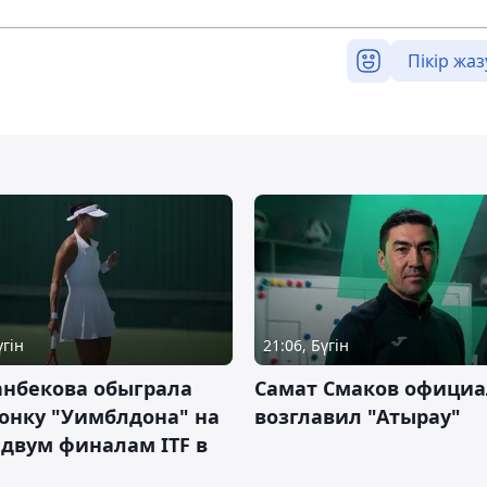
Пікір жаз
үгін
21:06, Бүгін
анбекова обыграла
Самат Смаков официа
онку "Уимблдона" на
возглавил "Атырау"
 двум финалам ITF в