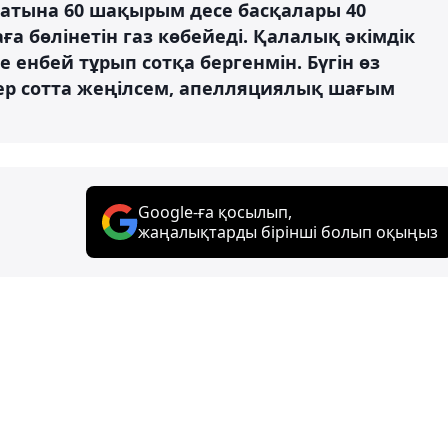
ғатына 60 шақырым десе басқалары 40
а бөлінетін газ көбейеді. Қалалық әкімдік
 енбей тұрып сотқа бергенмін. Бүгін өз
гер сотта жеңілсем, апелляциялық шағым
Google-ға қосылып,
жаңалықтарды бірінші болып оқыңыз