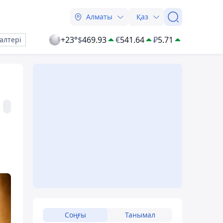
Алматы
Қаз
+23°
$
469.93
€
541.64
₽
5.71
алтері
Соңғы
Танымал