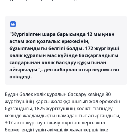
"Жүргізілген шара барысында 12 мыңнан
астам жол қозғалыс ережесінің
бұзылғандығы белгілі болды. 172 жүргізуші
көлік құралын мас күйінде басқарғандығы
салдарынан көлік басқару құқығынан
айырылды",- деп хабарлап отыр ведомство
өкілдеді.
Бұдан бөлек көлік құралын басқару кезінде 80
жүргізушінің қарсы жолаққа шығып жол ережесін
бұзғандығы, 1825 жүргізушінің көлікті тізгіндеу
кезінде жалдамдықты шамадан тыс асырғандығы,
307 авто жүргізуші жаяу жүргіншілерге жол
бермегендігі үшін әкімшілік жауапкершілікке