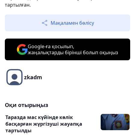
тартылған.
Мақаламен бөлісу
Google-ға қосылып,
жаңалықтарды бірінші болып оқыңыз
zkadm
Оқи отырыңыз
Таразда мас күйінде көлік
басқарған жүргізуші жауапқа
тартылды