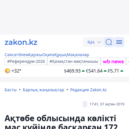
Қаз
Саясат
Әлем
Қаржы
Оқиға
Құқық
Мақалалар
#Референдум-2026
#Қазақстан мақтанышы
+32°
$
469.93
€
541.64
₽
5.71
Басты
Барлық жаңалықтар
Редакция Zakon.kz
17:41, 07 ақпан 2019
Ақтөбе облысында көлікті
мас күйінде басқарған 172