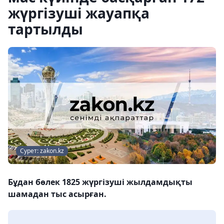
жүргізуші жауапқа
тартылды
Сурет: zakon.kz
Бұдан бөлек 1825 жүргізуші жылдамдықты
шамадан тыс асырған.