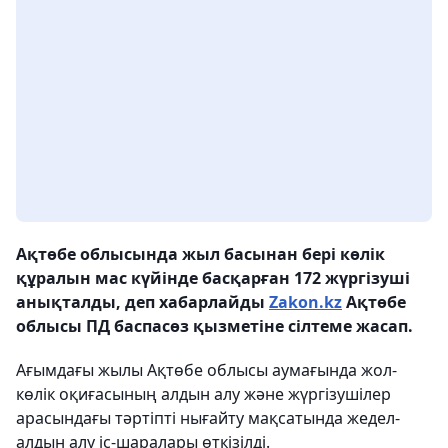
Ақтөбе облысында жыл басынан бері көлік
құралын мас күйінде басқарған 172 жүргізуші
анықталды, деп хабарлайды
Zakon.kz
Ақтөбе
облысы ПД баспасөз қызметіне сілтеме жасап.
Ағымдағы жылы Ақтөбе облысы аумағында жол-
көлік оқиғасының алдын алу және жүргізушілер
арасындағы тәртіпті нығайту мақсатында жедел-
алдын алу іс-шаралары өткізілді.