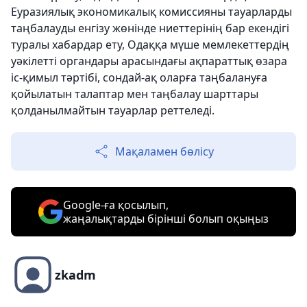
Еуразиялық экономикалық комиссияны тауарларды
таңбалауды енгізу жөнінде ниеттерінің бар екендігі
туралы хабардар ету, Одаққа мүше мемлекеттердің
уәкілетті органдары арасындағы ақпараттық өзара
іс-қимыл тәртібі, сондай-ақ оларға таңбалануға
қойылатын талаптар мен таңбалау шарттары
қолданылмайтын тауарлар реттеледі.
Мақаламен бөлісу
Google-ға қосылып,
жаңалықтарды бірінші болып оқыңыз
zkadm