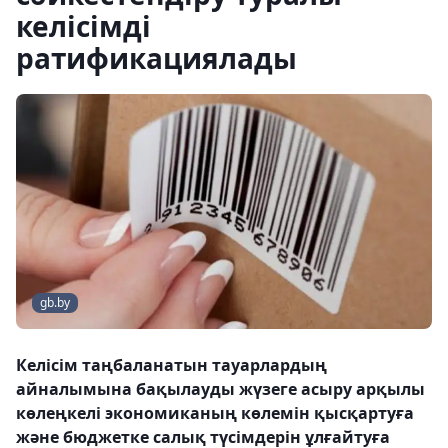
келісімді
ратификациялады
gb.by
Келісім таңбаланатын тауарлардың
айналымына бақылауды жүзеге асыру арқылы
көлеңкелі экономиканың көлемін қысқартуға
және бюджетке салық түсімдерін ұлғайтуға