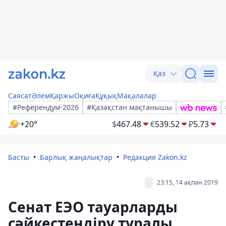
Қаз
Саясат
Әлем
Қаржы
Оқиға
Құқық
Мақалалар
#Референдум-2026
#Қазақстан мақтанышы
+20°
$
467.48
€
539.52
₽
5.73
Басты
Барлық жаңалықтар
Редакция Zakon.kz
23:15, 14 ақпан 2019
Сенат ЕЭО тауарларды
сәйкестендіру туралы