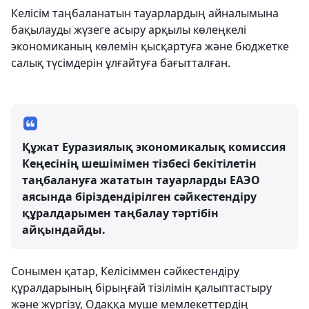
Келісім таңбаланатын тауарлардың айналымына
бақылауды жүзеге асыру арқылы көлеңкелі
экономиканың көлемін қысқартуға және бюджетке
салық түсімдерін ұлғайтуға бағытталған.
Құжат Еуразиялық экономикалық комиссия
Кеңесінің шешімімен тізбесі бекітілетін
таңбалануға жататын тауарларды ЕАЭО
аясында біріздендірілген сәйкестендіру
құралдарымен таңбалау тәртібін
айқындайды.
Сонымен қатар, Келісіммен сәйкестендіру
құралдарының бірыңғай тізілімін қалыптастыру
және жүргізу, Одаққа мүше мемлекеттердің