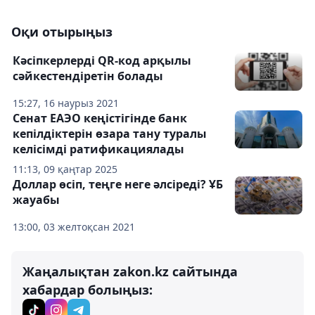
Оқи отырыңыз
Кәсіпкерлерді QR-код арқылы
сәйкестендіретін болады
15:27, 16 наурыз 2021
Сенат ЕАЭО кеңістігінде банк
кепілдіктерін өзара тану туралы
келісімді ратификациялады
11:13, 09 қаңтар 2025
Доллар өсіп, теңге неге әлсіреді? ҰБ
жауабы
13:00, 03 желтоқсан 2021
Жаңалықтан zakon.kz сайтында
хабардар болыңыз: