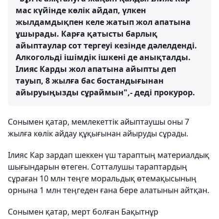
мас күйінде көлік айдап, үлкен
жылдамдықпен келе жатып жол апатына
ұшырады. Карға қатысты барлық
айыптаулар сот тергеуі кезінде дəлелденді.
Алкогольді ішімдік ішкені де анықталды.
Ілияс Карды жол апатына айыпты деп
тауып, 8 жылға бас бостандығынан
айыруыңызды сұраймын",- деді прокурор.
Сонымен қатар, мемлекеттік айыптаушы оны 7
жылға көлік айдау құқығынан айыруды сұрады.
Ілияс Кар зардап шеккен үш тараптың материалдық
шығындарын өтеген. Сотталушы тараптардың
сұраған 10 млн теңге моральдық өтемақысының
орнына 1 млн теңгеден ғана бере алатынын айтқан.
Сонымен қатар, мерт болған Бақытнұр