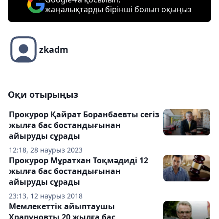
жаңалықтарды бірінші болып оқыңыз
zkadm
Оқи отырыңыз
Прокурор Қайрат Боранбаевты сегіз
жылға бас бостандығынан
айыруды сұрады
12:18, 28 наурыз 2023
Прокурор Мұратхан Тоқмәдидi 12
жылға бас бостандығынан
айыруды сұрады
23:13, 12 наурыз 2018
Мемлекеттік айыптаушы
Храпуновты 20 жылға бас