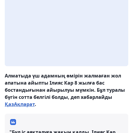
Алматыда үш адамның өмірін жалмаған жол
апатына айыпты Ілияс Кар 8 жылға бас
бостандығынан айырылуы мүмкін. Бұл туралы
бүгін сотта белгілі болды, деп хабарлайды
ҚазАқпарат
.
"Бұл іс аяқталуға жақын қалды. Ілияс Кар