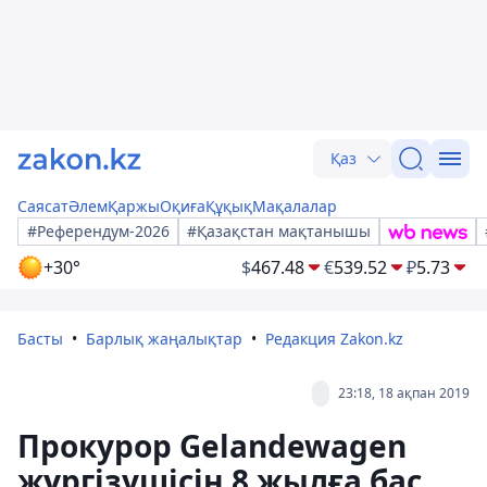
Қаз
Саясат
Әлем
Қаржы
Оқиға
Құқық
Мақалалар
#Референдум-2026
#Қазақстан мақтанышы
+30°
$
467.48
€
539.52
₽
5.73
Басты
Барлық жаңалықтар
Редакция Zakon.kz
23:18, 18 ақпан 2019
Прокурор Gelandewagen
жүргізушісін 8 жылға бас