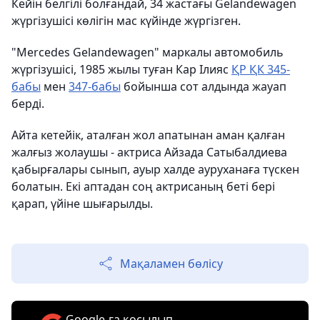
Кейін белгілі болғандай, 34 жастағы Gelаndеwagen
жүргізушісі көлігін мас күйінде жүргізген.
"Mercedes Gelandewagen" маркалы автомобиль
жүргізушісі, 1985 жылы туған Кар Ілияс
ҚР ҚК 345-
бабы
мен
347-бабы
бойынша сот алдында жауап
берді.
Айта кетейік, аталған жол апатынан аман қалған
жалғыз жолаушы - актриса Айзада Сатыбалдиева
қабырғалары сынып, ауыр халде ауруханаға түскен
болатын. Екі аптадан соң актрисаның беті бері
қарап, үйіне шығарылды.
Мақаламен бөлісу
Google-ға қосылып,