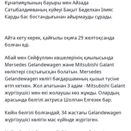
Кұнапияұлының бауыры мен Айзада
Сатыбалдиеваның күйеуі Бақыт Беделхан Ілияс
Карды бас бостандығынан айырмауды сұрады.
Айта кету керек, қайғылы оқиға 29 желтоқсанда
болған еді.
Абай мен Сейфуллин көшелерінің қиылысында
Mersedes Gelаndеwagen және Mitsubishi Galant
көліктері соқтығысқан болатын. Mersedes
Gelаndеwagen көлігі бағдаршамның қызыл түсіне
өтіп кеткен. Жол апатынан 3 адам - Mitsubishi Galant
жүргізушісі мен екі жолаушы көз жұмды. Олардың
арасында белгілі актриса Шолпан Елгезек бар.
Кейін белгілі болғандай, 34 жастағы Gelаndеwagen
жүргізушісі көлігін мас күйінде жүргізген.