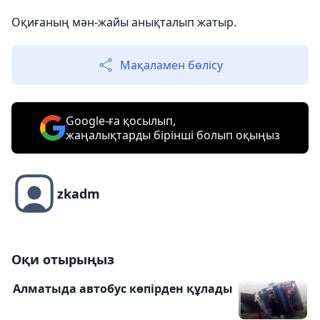
Оқиғаның мән-жайы анықталып жатыр.
Мақаламен бөлісу
Google-ға қосылып,
жаңалықтарды бірінші болып оқыңыз
zkadm
Оқи отырыңыз
Алматыда автобус көпірден құлады