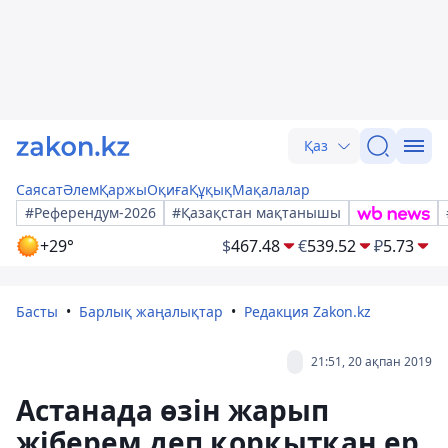
Қаз
Саясат
Әлем
Қаржы
Оқиға
Құқық
Мақалалар
#Референдум-2026
#Қазақстан мақтанышы
+29°
$
467.48
€
539.52
₽
5.73
Басты
Барлық жаңалықтар
Редакция Zakon.kz
21:51, 20 ақпан 2019
Астанада өзін жарып
жіберем деп қорқытқан ер