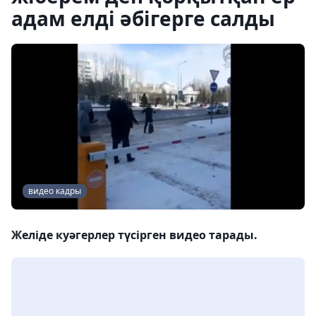
адам елді әбігерге салды
видео кадры
Желіде куәгерлер түсірген видео тарады.