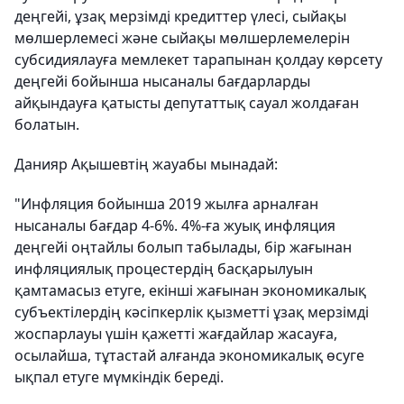
деңгейі, ұзақ мерзімді кредиттер үлесі, сыйақы
мөлшерлемесі және сыйақы мөлшерлемелерін
субсидиялауға мемлекет тарапынан қолдау көрсету
деңгейі бойынша нысаналы бағдарларды
айқындауға қатысты депутаттық сауал жолдаған
болатын.
Данияр Ақышевтің жауабы мынадай:
"Инфляция бойынша 2019 жылға арналған
нысаналы бағдар 4-6%. 4%-ға жуық инфляция
деңгейі оңтайлы болып табылады, бір жағынан
инфляциялық процестердің басқарылуын
қамтамасыз етуге, екінші жағынан экономикалық
субъектілердің кәсіпкерлік қызметті ұзақ мерзімді
жоспарлауы үшін қажетті жағдайлар жасауға,
осылайша, тұтастай алғанда экономикалық өсуге
ықпал етуге мүмкіндік береді.