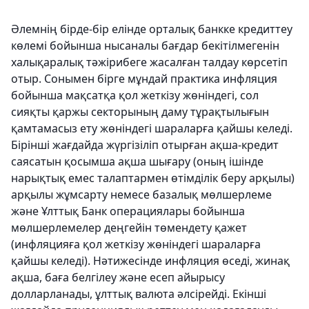
Әлемнің бірде-бір елінде орталық банкке кредиттеу
көлемі бойынша нысаналы бағдар бекітілмегенін
халықаралық тәжірибеге жасалған талдау көрсетіп
отыр. Сонымен бірге мұндай практика инфляция
бойынша мақсатқа қол жеткізу жөніндегі, сол
сияқты қаржы секторының даму тұрақтылығын
қамтамасыз ету жөніндегі шараларға қайшы келеді.
Бірінші жағдайда жүргізіліп отырған ақша-кредит
саясатын қосымша ақша шығару (оның ішінде
нарықтық емес талаптармен өтімділік беру арқылы)
арқылы жұмсарту немесе базалық мөлшерлеме
және Ұлттық Банк операциялары бойынша
мөлшерлемелер деңгейін төмендету қажет
(инфляцияға қол жеткізу жөніндегі шараларға
қайшы келеді). Нәтижесінде инфляция өседі, жинақ
ақша, баға белгілеу және есеп айырысу
долларланады, ұлттық валюта әлсірейді. Екінші