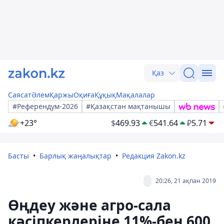
Қаз
Саясат
Әлем
Қаржы
Оқиға
Құқық
Мақалалар
#Референдум-2026
#Қазақстан мақтанышы
+23°
$
469.93
€
541.64
₽
5.71
Басты
Барлық жаңалықтар
Редакция Zakon.kz
20:26, 21 ақпан 2019
Өңдеу және агро-сала
кәсіпкерлеріне 11%-бен 600