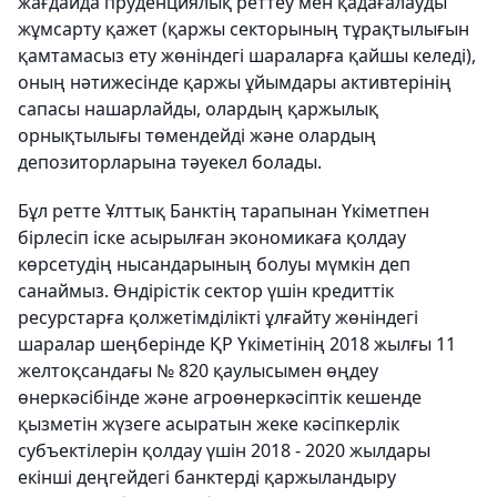
жағдайда пруденциялық реттеу мен қадағалауды
жұмсарту қажет (қаржы секторының тұрақтылығын
қамтамасыз ету жөніндегі шараларға қайшы келеді),
оның нәтижесінде қаржы ұйымдары активтерінің
сапасы нашарлайды, олардың қаржылық
орнықтылығы төмендейді және олардың
депозиторларына тәуекел болады.
Бұл ретте Ұлттық Банктің тарапынан Үкіметпен
бірлесіп іске асырылған экономикаға қолдау
көрсетудің нысандарының болуы мүмкін деп
санаймыз. Өндірістік сектор үшін кредиттік
ресурстарға қолжетімділікті ұлғайту жөніндегі
шаралар шеңберінде ҚР Үкіметінің 2018 жылғы 11
желтоқсандағы № 820 қаулысымен өңдеу
өнеркәсібінде және агроөнеркәсіптік кешенде
қызметін жүзеге асыратын жеке кәсіпкерлік
субъектілерін қолдау үшін 2018 - 2020 жылдары
екінші деңгейдегі банктерді қаржыландыру