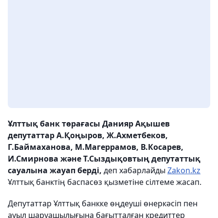
Ұлттық банк төрағасы Данияр Ақышев
депутаттар А.Қоңыров, Ж.Ахметбеков,
Г.Баймаханова, М.Магеррамов, В.Косарев,
И.Смирнова және Т.Сыздықовтың депутаттық
сауалына жауап берді,
деп хабарлайды
Zakon.kz
Ұлттық банктің баспасөз қызметіне сілтеме жасап.
Депутаттар Ұлттық банкке өңдеуші өнеркәсіп пен
ауыл шаруашылығына бағытталған кредиттер