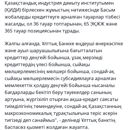
Қазақстандық индустрия дамыту институтымен
(ҚИДИ) бірлескен жұмыстың нәтижесінде Басым
жобаларды кредиттеуге арналған тауарлар тізбесі
жасалды, ол 36 тауар топтарынан, 65 ЭҚЖЖ және
365 тауар позициясынан тұрады.
Жалпы алғанда, Ұлттық Банкке өңдеуші өнеркәсіпке
және ауыл шаруашылығына бағытталатын
кредиттер деңгейі бойынша, ұзақ мерзімді
кредиттердің үлесі бойынша, сыйақы
мөлшерлемесінің мөлшері бойынша, сондай-ақ
сыйақы мөлшерлемесін субсидиялауға арналған
мемлекеттік қолдау деңгейі бойынша нысаналы
бағдарларды бекітіп беру тәуекелдер санының
артуына, жүргізіліп отырған ақша-кредит саясаты
тиімділігінің төмендеуіне, сондай-ақ Қазақстанның
макроэкономикалық тұрақтылығына теріс әсерін
тигізеді деп санаймыз", - делінеді Ұлттық банктің
баспасөз қызметі жолдаған жауапта.