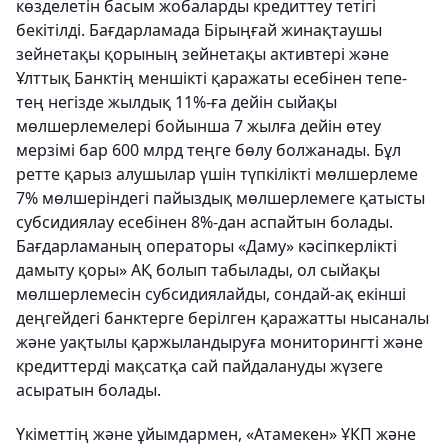
көзделетін басым жобаларды кредиттеу тетігі
бекітілді. Бағдарламада Бірыңғай жинақтаушы
зейнетақы қорының зейнетақы активтері және
Ұлттық Банктің меншікті қаражаты есебінен тепе-
тең негізде жылдық 11%-ға дейін сыйақы
мөлшерлемелері бойынша 7 жылға дейін өтеу
мерзімі бар 600 млрд теңге бөлу болжанады. Бұл
ретте қарыз алушылар үшін түпкілікті мөлшерлеме
7% мөлшеріндегі пайыздық мөлшерлемеге қатысты
субсидиялау есебінен 8%-дан аспайтын болады.
Бағдарламаның операторы «Даму» кәсіпкерлікті
дамыту қоры» АҚ болып табылады, ол сыйақы
мөлшерлемесін субсидиялайды, сондай-ақ екінші
деңгейдегі банктерге берілген қаражатты нысаналы
және уақтылы қаржыландыруға мониторингті және
кредиттерді мақсатқа сай пайдалануды жүзеге
асыратын болады.
Үкіметтің және ұйымдармен, «Атамекен» ҰКП және