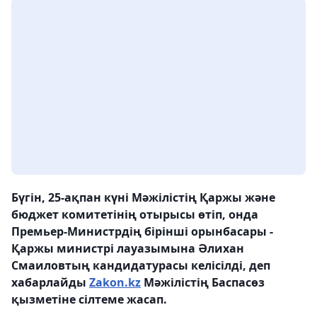
Бүгін, 25-ақпан күні Мәжілістің Қаржы және
бюджет комитетінің отырысы өтіп, онда
Премьер-Министрдің бірінші орынбасары -
Қаржы министрі лауазымына Әлихан
Смаиловтың кандидатурасы келісілді, деп
хабарлайды
Zakon.kz
Мәжілістің Баспасөз
қызметіне сілтеме жасап.