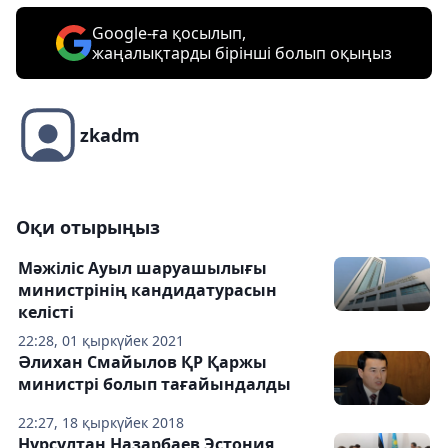
Google-ға қосылып,
жаңалықтарды бірінші болып оқыңыз
zkadm
Оқи отырыңыз
Мәжіліс Ауыл шаруашылығы
министрінің кандидатурасын
келісті
22:28, 01 қыркүйек 2021
Әлихан Смайылов ҚР Қаржы
министрі болып тағайындалды
22:27, 18 қыркүйек 2018
Нұрсұлтан Назарбаев Эстония