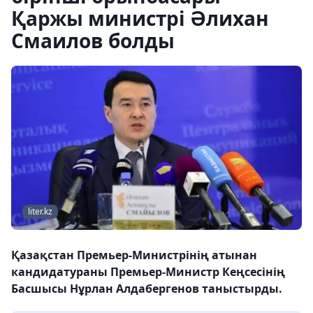
Қаржы министрі Әлихан
Смаилов болды
liter.kz
Қазақстан Премьер-Министрінің атынан
кандидатураны Премьер-Министр Кеңсесінің
Басшысы Нұрлан Алдабергенов таныстырды.