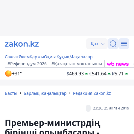
Қаз
Саясат
Әлем
Қаржы
Оқиға
Құқық
Мақалалар
#Референдум-2026
#Қазақстан мақтанышы
+31°
$
469.93
€
541.64
₽
5.71
Басты
Барлық жаңалықтар
Редакция Zakon.kz
23:26, 25 ақпан 2019
Премьер-министрдің
бірінші орынбасары -