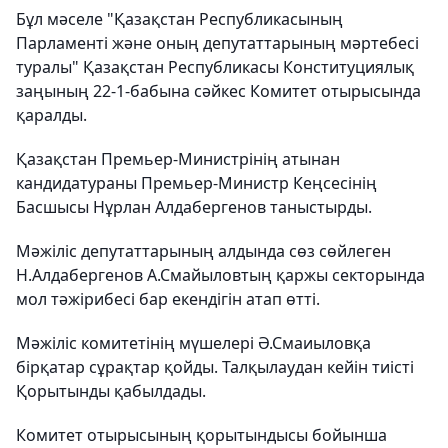
Бұл мәселе "Қазақстан Республикасының
Парламенті және оның депутаттарының мәртебесі
туралы" Қазақстан Республикасы Конституциялық
заңының 22-1-бабына сәйкес Комитет отырысында
қаралды.
Қазақстан Премьер-Министрінің атынан
кандидатураны Премьер-Министр Кеңсесінің
Басшысы Нұрлан Алдабергенов таныстырды.
Мәжіліс депутаттарының алдында сөз сөйлеген
Н.Алдабергенов А.Смайыловтың қаржы секторында
мол тәжірибесі бар екендігін атап өтті.
Мәжіліс комитетінің мүшелері Ә.Смаиыловқа
бірқатар сұрақтар қойды. Талқылаудан кейін тиісті
Қорытынды қабылдады.
Комитет отырысының қорытындысы бойынша