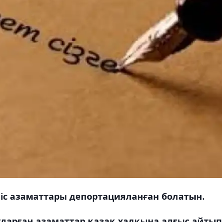
іс азаматтары депортацияланған болатын.
дарған азаматтар қазақ халқына алғыс айтып