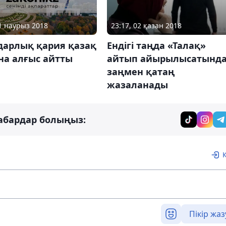
01 наурыз 2018
23:17, 02 қазан 2018
дарлық қария қазақ
Ендігі таңда «Талақ»
на алғыс айтты
айтып айырылысатынд
заңмен қатаң
жазаланады
абардар болыңыз:
Пікір жаз