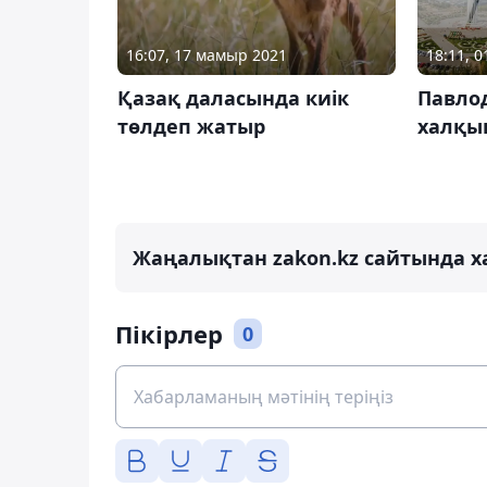
18:11, 
16:07, 17 мамыр 2021
Павло
Қазақ даласында киік
халқы
төлдеп жатыр
Жаңалықтан zakon.kz сайтында х
Пікірлер
0