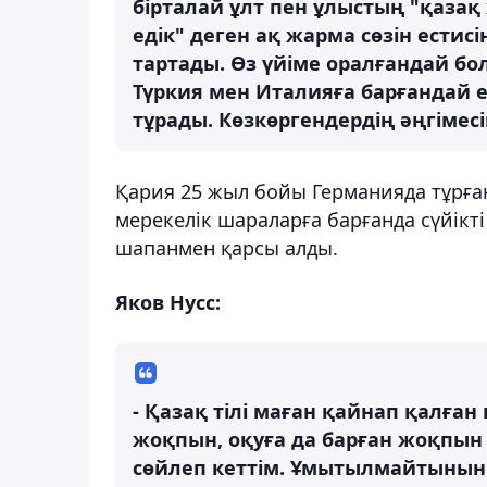
бірталай ұлт пен ұлыстың "қазақ 
едік" деген ақ жарма сөзін естис
тартады. Өз үйіме оралғандай бо
Түркия мен Италияға барғандай 
тұрады. Көзкөргендердің әңгімес
Қария 25 жыл бойы Германияда тұрғанм
мерекелік шараларға барғанда сүйікт
шапанмен қарсы алды.
Яков Нусс:
- Қазақ тілі маған қайнап қалған
жоқпын, оқуға да барған жоқпын 
сөйлеп кеттім. Ұмытылмайтынын м