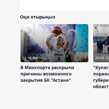
Оқи отырыңыз
21:16, Бүгін
20:58, Б
В Минспорта раскрыли
"Кулаг
причины возможного
пораж
закрытия БК "Астана"
губерн
облас