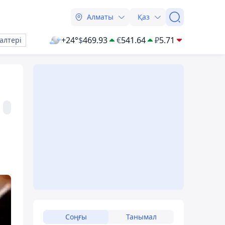
Алматы
Қаз
+24°
$
469.93
€
541.64
₽
5.71
алтері
Соңғы
Танымал