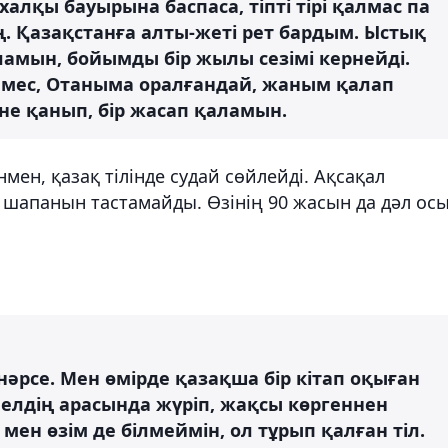
халқы бауырына баспаса, тіпті тірі қалмас па
ің. Қазақстанға алты-жеті рет бардым. Ыстық
ламын, бойымды бір жылы сезімі кернейді.
емес, Отаныма оралғандай, жаным қалап
іне қанып, бір жасап қаламын.
ен, қазақ тілінде судай сөйлейді. Ақсақал
і шапанын тастамайды. Өзінің 90 жасын да дәл ос
 нәрсе. Мен өмірде қазақша бір кітап оқыған
елдің арасында жүріп, жақсы көргеннен
ен өзім де білмеймін, ол тұрып қалған тіл.