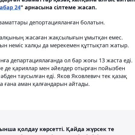
абар 24
" арнасына сілтеме жасап.
азаматтары депортацияланған болатын.
халқының жасаған жақсылығын ұмытқан емес.
ын неміс халқы да мерекемен құттықтап жатыр.
ға департациялағанда ол бар жоғы 13 жаста еді.
зге де қариялар мен әйелдер отырған пойызбен
әбден таусылған еді. Яков Яковлевич тек қазақ
да ғана аман қалғандарын айтады.
арынша қолдау көрсетті. Қайда жүрсек те