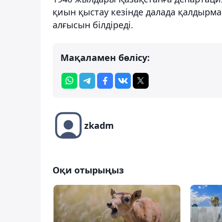
қиын қыстау кезінде далада қалдырма
алғысын білдіреді.
Мақаламен бөлісу:
zkadm
Оқи отырыңыз