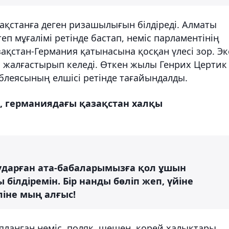
зақстанға деген ризашылығын білдіреді. Алматы
 мұғалімі ретінде бастап, неміс парламентінің
зақстан-Германия қатынасына қосқан үлесі зор. Эк
ін жалғастырып келеді. Өткен жылы Генрих Цертик
блеясының елшісі ретінде тағайындалды.
ы, германиядағы қазақстан халқы
аударған ата-бабаларымызға қол ұшын
ілдіремін. Бір нанды бөліп жеп, үйіне
ліне мың алғыс!
яланған неміс, поляк, шешен, корей халықтары