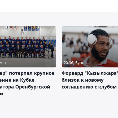
үгін
20:36, Бүгін
ер" потерпел крупное
Форвард "Кызылжара"
ение на Кубке
близок к новому
атора Оренбургской
соглашению с клубом
ти