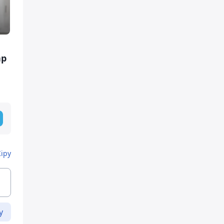
ар
Кіру
у