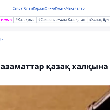
Саясат
Әлем
Қаржы
Оқиға
Құқық
Мақалалар
#Қазақмыс
#Салыстырмалы Қазақстан
#Халық бухг
kz
 азаматтар қазақ халқына