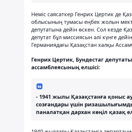
Неміс саясаткер Генрих Цертик де Қа
облысының тумасы еңбек жолын мектеп
депутатына дейін өскен. Сол кезде Қа
депутат бұл миссиясын әлі күнге дей
Германиядағы Қазақстан халқы Ассам
Генрих Цертик, Бундестаг депутат
ассамблеясының елшісі:
- 1941 жылы Қазақстанға қоныс 
созғандары үшін ризашылығымды б
паналатқан дархан көңіл қазақ е
1940 жылдары Қазақстанға департаци