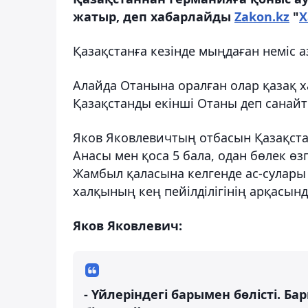
жатыр, деп хабарлайды
Zakon.kz
"
Х
Қазақстанға кезінде мыңдаған неміс 
Алайда Отанына оралған олар қазақ 
Қазақстанды екінші Отаны деп санайт
Яков Яковлевичтың отбасын Қазақстан
Анасы мен қоса 5 бала, одан бөлек ө
Жамбыл қаласына келгенде ас-сулары 
халқының кең пейілділігінің арқасын
Яков Яковлевич:
- Үйлеріндегі барымен бөлісті. Б