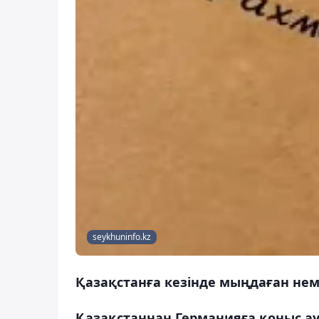
seykhuninfo.kz
Қазақстанға кезінде мыңдаған нем
Қазақстаннан Германияға қоныс ау