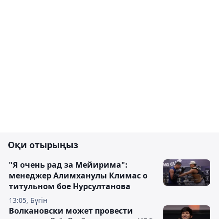
Оқи отырыңыз
"Я очень рад за Мейирима":
менеджер Алимханулы Климас о
титульном бое Нурсултанова
13:05, Бүгін
Волкановски может провести