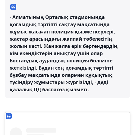
- Алматының Орталық стадионында
қоғамдық тәртіпті сақтау мақсатында
жұмыс жасаған полиция қызметкерлері,
жастар арасындағы жаппай төбелесітің
жолын кесті. Жанжалға ерік бергендердің
кім екендіктерін анықтау үшін олар
Бостандық аудандық полиция бөліміне
жеткізілді. Бұдан соң қоғамдық тәртіпті
бұзбау мақсатында олармен құқықтық
түсіндіру жұмыстары жүргізілді, - деді
қалалық ПД баспасөз қызметі.