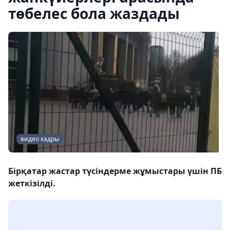
төбелес бола жаздады
видео кадры
Бірқатар жастар түсіндерме жұмыстары үшін ПБ
жеткізілді.