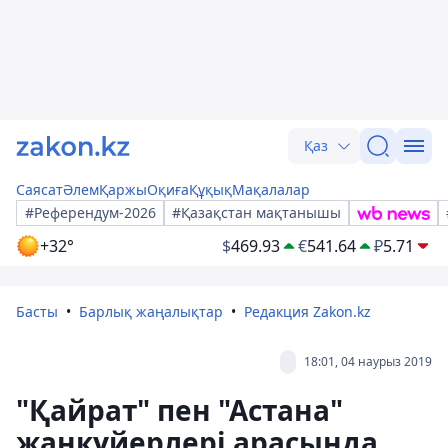
Қаз
Саясат
Әлем
Қаржы
Оқиға
Құқық
Мақалалар
#Референдум-2026
#Қазақстан мақтанышы
+32°
$
469.93
€
541.64
₽
5.71
Басты
Барлық жаңалықтар
Редакция Zakon.kz
18:01, 04 наурыз 2019
"Қайрат" пен "Астана"
жанкүйерлері арасында