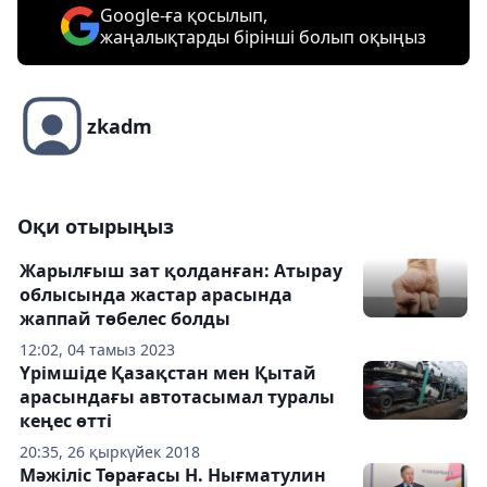
Google-ға қосылып,
жаңалықтарды бірінші болып оқыңыз
zkadm
Оқи отырыңыз
Жарылғыш зат қолданған: Атырау
облысында жастар арасында
жаппай төбелес болды
12:02, 04 тамыз 2023
Үрімшіде Қазақстан мен Қытай
арасындағы автотасымал туралы
кеңес өтті
20:35, 26 қыркүйек 2018
Мәжіліс Төрағасы Н. Нығматулин