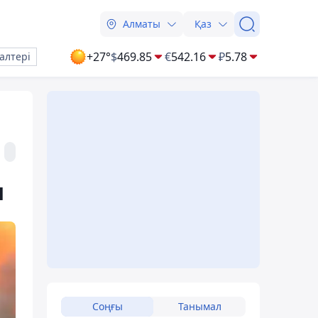
Алматы
Қаз
+27°
$
469.85
€
542.16
₽
5.78
алтері
ы
Соңғы
Танымал