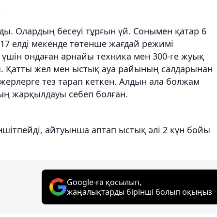
.
ы. Олардың бесеуі тұрғын үй. Сонымен қатар 6
 17 елді мекенде төтенше жағдай режимі
 үшін ондаған арнайы техника мен 300-ге жуық
. Қатты жел мен ыстық ауа райының салдарынан
жерлерге тез тарап кеткен. Алдын ала болжам
ың жарқылдауы себеп болған.
шітпейді, айтуынша аптап ыстық әлі 2 күн бойы
Google-ға қосылып,
жаңалықтарды бірінші болып оқыңыз