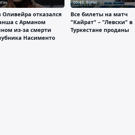
үгін
10:43, Бүгін
 Оливейра отказался
Все билеты на матч
анша с Арманом
"Кайрат" – "Левски" в
ном из-за смерти
Туркестане проданы
лубника Насименто