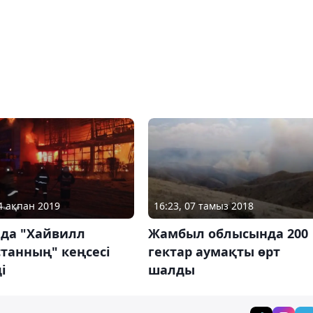
14 ақпан 2019
16:23, 07 тамыз 2018
ада "Хайвилл
Жамбыл облысында 200
танның" кеңсесі
гектар аумақты өрт
і
шалды