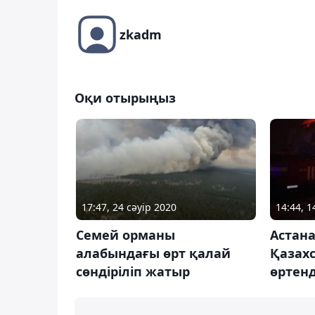
zkadm
Оқи отырыңыз
17:47, 24 сәуір 2020
14:44, 
Семей орманы
Астан
алабындағы өрт қалай
Қазахс
сөндіріліп жатыр
өртенд