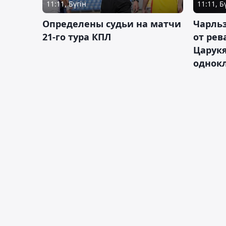
11:11, Бүгін
11:11, Б
Определены судьи на матчи
Чарльз
21-го тура КПЛ
от рев
Царукя
однок