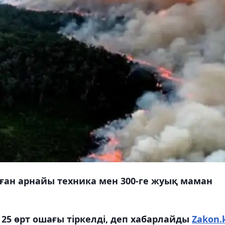
аған арнайы техника мен 300-ге жуық маман
5 өрт ошағы тіркелді, деп хабарлайды
Zakon.