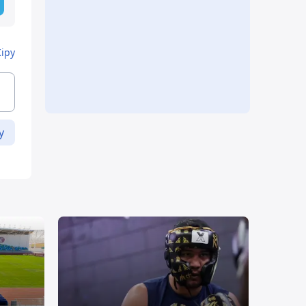
Кіру
у