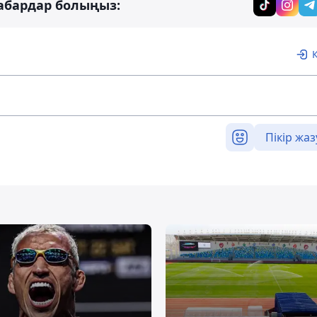
абардар болыңыз:
Пікір жаз