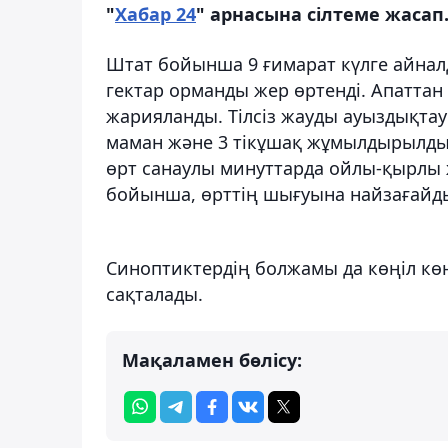
"
Хабар 24
" арнасына сілтеме жасап
Штат бойынша 9 ғимарат күлге айналд
гектар орманды жер өртенді. Апаттан
жарияланды. Тілсіз жауды ауыздықтау
маман және 3 тікұшақ жұмылдырылды
өрт санаулы минуттарда ойлы-қырлы 
бойынша, өрттің шығуына найзағайд
Синоптиктердің болжамы да көңіл көн
сақталады.
Мақаламен бөлісу: