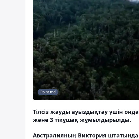
Point.md
Тілсіз жауды ауыздықтау үшін онд
және 3 тікұшақ жұмылдырылды.
Австралияның Виктория штатында 2