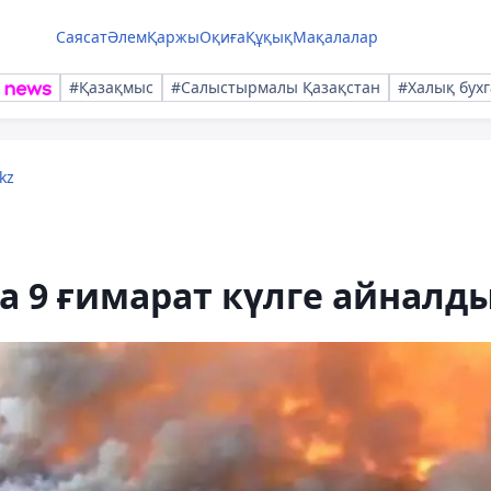
Саясат
Әлем
Қаржы
Оқиға
Құқық
Мақалалар
#Қазақмыс
#Салыстырмалы Қазақстан
#Халық бухг
kz
 9 ғимарат күлге айналд