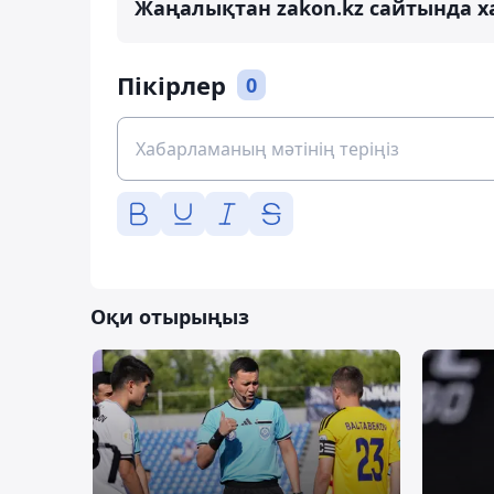
Жаңалықтан zakon.kz сайтында х
Пікірлер
0
Оқи отырыңыз