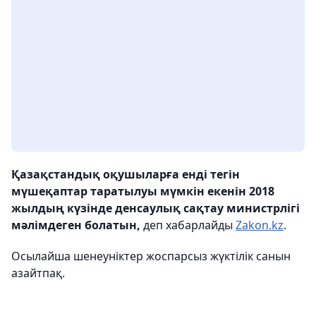
Қазақстандық оқушыларға енді тегін
мүшеқаптар таратылуы мүмкін екенін 2018
жылдың күзінде денсаулық сақтау министрлігі
мәлімдеген болатын,
деп хабарлайды
Zakon.kz
.
Осылайша шенеуніктер жоспарсыз жүктілік санын
азайтпақ.