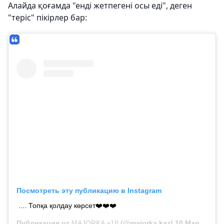
Алайда қоғамда "енді жетпегені осы еді", деген
"теріс" пікірлер бар:
Посмотреть эту публикацию в Instagram
.... Топқа қолдау көрсет❤️❤️❤️
Публикация от
MAJORKA +18
(@majorka.kaz)
10 Мар 2019 в 8:34 PDT