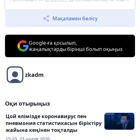
Мақаламен бөлісу
Google-ға қосылып,
жаңалықтарды бірінші болып оқыңыз
zkadm
Оқи отырыңыз
Цой елімізде коронавирус пен
пневмония статистикасын біріктіру
жайына кеңінен тоқталды
15:10, 23 шілде 2020