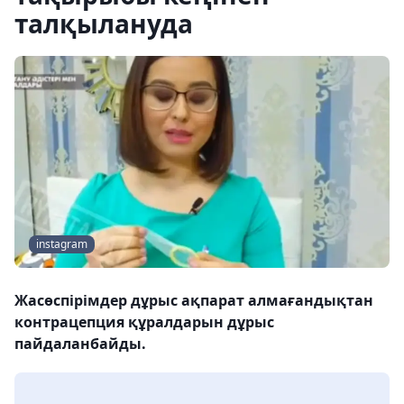
талқылануда
instagram
Жасөспірімдер дұрыс ақпарат алмағандықтан
контрацепция құралдарын дұрыс
пайдаланбайды.