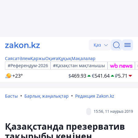
Қаз
Саясат
Әлем
Қаржы
Оқиға
Құқық
Мақалалар
#Референдум-2026
#Қазақстан мақтанышы
+23°
$
469.93
€
541.64
₽
5.71
Басты
Барлық жаңалықтар
Редакция Zakon.kz
15:56, 11 наурыз 2019
Қазақстанда презерватив
тақырыбы кеңінен