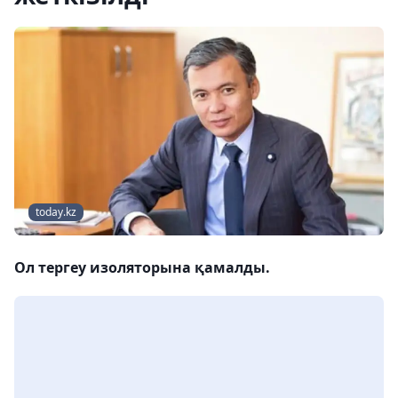
today.kz
Ол тергеу изоляторына қамалды.