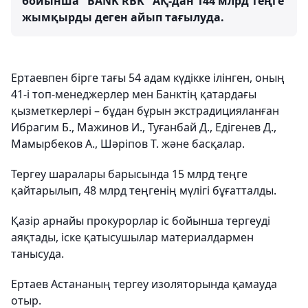
бойынша "BANK RBK" АҚ-дан 144 млрд теңге
жымқырды деген айып тағылуда.
Ертаевпен бірге тағы 54 адам күдікке ілінген, оның
41-і топ-менеджерлер мен Банктің қатардағы
қызметкерлері – бұдан бұрын экстрадицияланған
Ибрагим Б., Мажинов И., Туғанбай Д., Едігенев Д.,
Мамырбеков А., Шәріпов Т. және басқалар.
Тергеу шаралары барысында 15 млрд теңге
қайтарылып, 48 млрд теңгенің мүлігі бұғатталды.
Қазір арнайы прокурорлар іс бойынша тергеуді
аяқтады, іске қатысушылар материалдармен
танысуда.
Ертаев Астананың тергеу изоляторында қамауда
отыр.