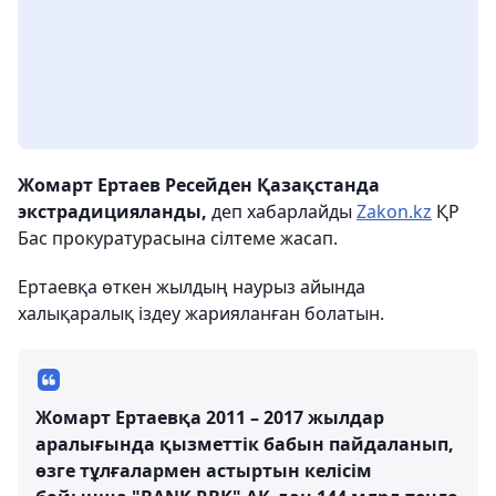
Жомарт Ертаев Ресейден Қазақстанда
экстрадицияланды,
деп хабарлайды
Zakon.kz
ҚР
Бас прокуратурасына сілтеме жасап.
Ертаевқа өткен жылдың наурыз айында
халықаралық іздеу жарияланған болатын.
Жомарт Ертаевқа 2011 – 2017 жылдар
аралығында қызметтік бабын пайдаланып,
өзге тұлғалармен астыртын келісім