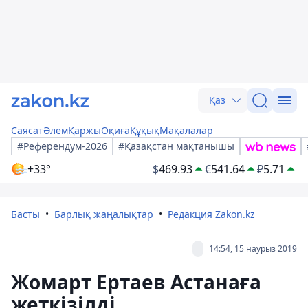
Қаз
Саясат
Әлем
Қаржы
Оқиға
Құқық
Мақалалар
#Референдум-2026
#Қазақстан мақтанышы
+33°
$
469.93
€
541.64
₽
5.71
Басты
Барлық жаңалықтар
Редакция Zakon.kz
14:54, 15 наурыз 2019
Жомарт Ертаев Астанаға
жеткізілді