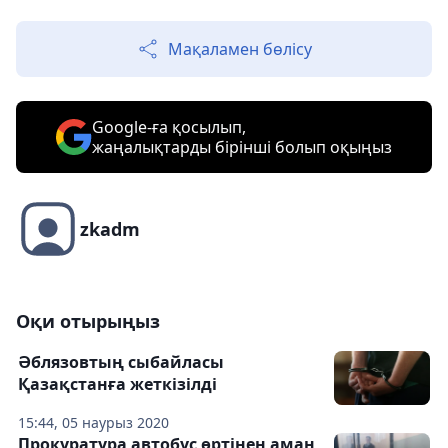
Мақаламен бөлісу
Google-ға қосылып,
жаңалықтарды бірінші болып оқыңыз
zkadm
Оқи отырыңыз
Әблязовтың сыбайласы
Қазақстанға жеткізілді
15:44, 05 наурыз 2020
Прокуратура автобус өртінен аман