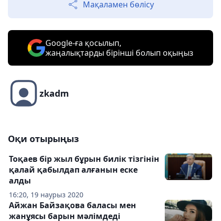
Мақаламен бөлісу
Google-ға қосылып,
жаңалықтарды бірінші болып оқыңыз
zkadm
Оқи отырыңыз
Тоқаев бір жыл бұрын билік тізгінін
қалай қабылдап алғанын еске
алды
16:20, 19 наурыз 2020
Айжан Байзақова баласы мен
жанұясы барын мәлімдеді