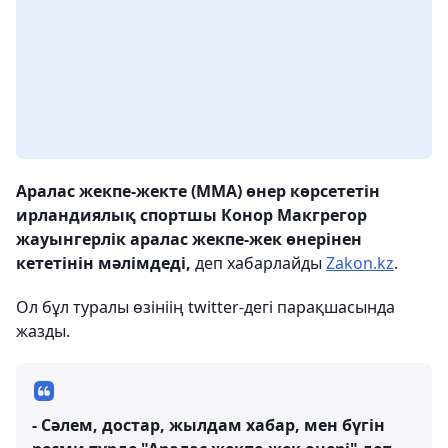
Аралас жекпе-жекте (ММА) өнер көрсететін
ирландиялық спортшы Конор Макгрегор
жауынгерлік аралас жекпе-жек өнерінен
кететінін мәлімдеді,
деп хабарлайды
Zakon.kz
.
Ол бұл туралы өзініің twitter-дегі парақшасында
жазды.
- Сәлем, достар, жылдам хабар, мен бүгін