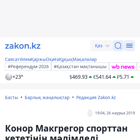
Қаз
Саясат
Әлем
Қаржы
Оқиға
Құқық
Мақалалар
#Референдум-2026
#Қазақстан мақтанышы
+23°
$
469.93
€
541.64
₽
5.71
Басты
Барлық жаңалықтар
Редакция Zakon.kz
19:04, 26 наурыз 2019
Конор Макгрегор спорттан
кететінін мәлімдеді