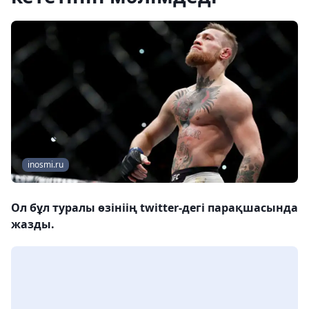
inosmi.ru
Ол бұл туралы өзініің twitter-дегі парақшасында
жазды.