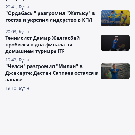
20:41, Бүгін
"Ордабасы" разгромил "Жетысу" в
гостях и укрепил лидерство в КПЛ
20:03, Бүгін
Теннисист Дамир Жалгасбай
пробился в два финала на
домашнем турнире ITF
19:42, Бүгін
"Челси" разгромил "Милан" в
Джакарте: Дастан Сатпаев остался в
запасе
19:10, Бүгін