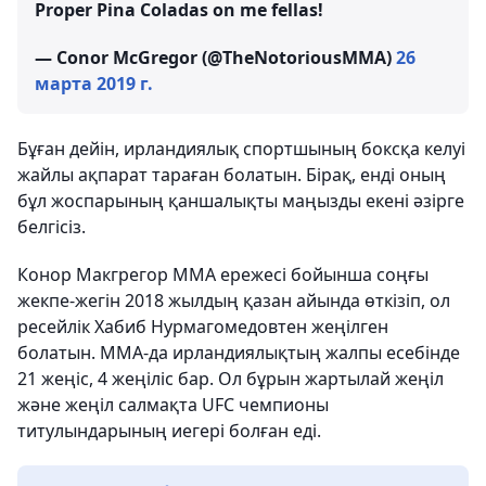
Proper Pina Coladas on me fellas!
— Conor McGregor (@TheNotoriousMMA)
26
марта 2019 г.
Бұған дейін, ирландиялық спортшының боксқа келуі
жайлы ақпарат тараған болатын. Бірақ, енді оның
бұл жоспарының қаншалықты маңызды екені әзірге
белгісіз.
Конор Макгрегор ММА ережесі бойынша соңғы
жекпе-жегін 2018 жылдың қазан айында өткізіп, ол
ресейлік Хабиб Нурмагомедовтен жеңілген
болатын. ММА-да ирландиялықтың жалпы есебінде
21 жеңіс, 4 жеңіліс бар. Ол бұрын жартылай жеңіл
және жеңіл салмақта UFC чемпионы
титулындарының иегері болған еді.