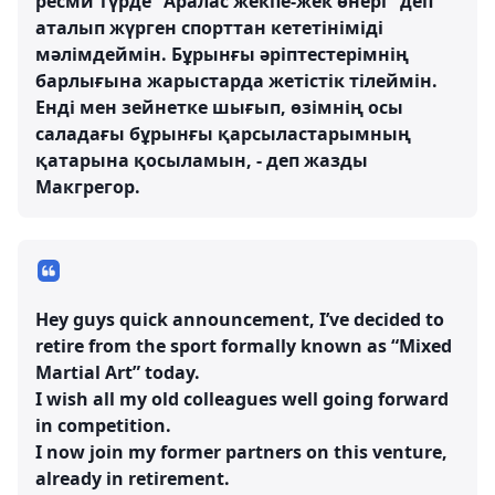
ресми түрде "Аралас жекпе-жек өнері" деп
аталып жүрген спорттан кететініміді
мәлімдеймін. Бұрынғы әріптестерімнің
барлығына жарыстарда жетістік тілеймін.
Енді мен зейнетке шығып, өзімнің осы
саладағы бұрынғы қарсыластарымның
қатарына қосыламын, - деп жазды
Макгрегор.
Hey guys quick announcement, I’ve decided to
retire from the sport formally known as “Mixed
Martial Art” today.
I wish all my old colleagues well going forward
in competition.
I now join my former partners on this venture,
already in retirement.