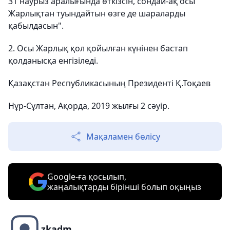
31 наурыз аралығында өткізсін, сондай-ақ осы
Жарлықтан туындайтын өзге де шараларды
қабылдасын".
2. Осы Жарлық қол қойылған күнінен бастап
қолданысқа енгізіледі.
Қазақстан Республикасының Президенті Қ.Тоқаев
Нұр-Сұлтан, Ақорда, 2019 жылғы 2 сәуір.
Мақаламен бөлісу
Google-ға қосылып,
жаңалықтарды бірінші болып оқыңыз
zkadm