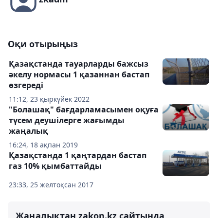
Оқи отырыңыз
Қазақстанда тауарларды бажсыз
әкелу нормасы 1 қазаннан бастап
өзгереді
11:12, 23 қыркүйек 2022
"Болашақ" бағдарламасымен оқуға
түсем деушілерге жағымды
жаңалық
16:24, 18 ақпан 2019
Қазақстанда 1 қаңтардан бастап
газ 10% қымбаттайды
23:33, 25 желтоқсан 2017
Жаңалықтан zakon.kz сайтында