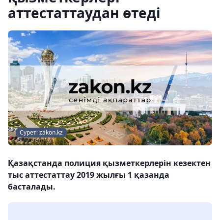
аттестаттаудан өтеді
Сурет: zakon.kz
Қазақстанда полиция қызметкерлерін кезектен
тыс аттестаттау 2019 жылғы 1 қазанда
басталады.