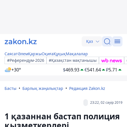
Қаз
Саясат
Әлем
Қаржы
Оқиға
Құқық
Мақалалар
#Референдум-2026
#Қазақстан мақтанышы
+30°
$
469.93
€
541.64
₽
5.71
Басты
Барлық жаңалықтар
Редакция Zakon.kz
23:22, 02 сәуір 2019
1 қазаннан бастап полиция
қызметкерлері