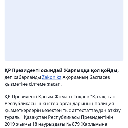
ҚР Президенті осындай Жарлыққа қол қойды,
деп хабарлайды
Zakon.kz
Ақорданың баспасөз
қызметіне сілтеме жасап.
ҚР Президенті Қасым-Жомарт Тоқаев "Қазақстан
Республикасы ішкі істер органдарының полиция
қызметкерлерін кезектен тыс аттестаттаудан өткізу
туралы" Қазақстан Республикасы Президентінің
2019 жылғы 18 наурыздағы № 879 Жарлығына