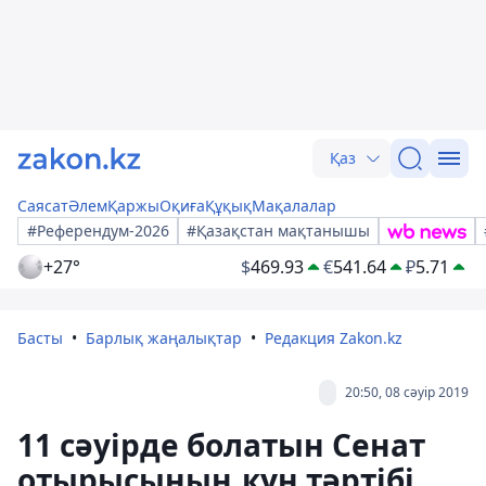
Қаз
Саясат
Әлем
Қаржы
Оқиға
Құқық
Мақалалар
#Референдум-2026
#Қазақстан мақтанышы
+27°
$
469.93
€
541.64
₽
5.71
Басты
Барлық жаңалықтар
Редакция Zakon.kz
20:50, 08 сәуір 2019
11 сәуірде болатын Сенат
отырысының күн тәртібі