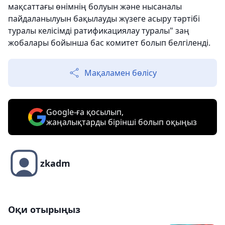
мақсаттағы өнімнің болуын және нысаналы
пайдаланылуын бақылауды жүзеге асыру тәртібі
туралы келісімді ратификациялау туралы" заң
жобалары бойынша бас комитет болып белгіленді.
Мақаламен бөлісу
Google-ға қосылып,
жаңалықтарды бірінші болып оқыңыз
zkadm
Оқи отырыңыз