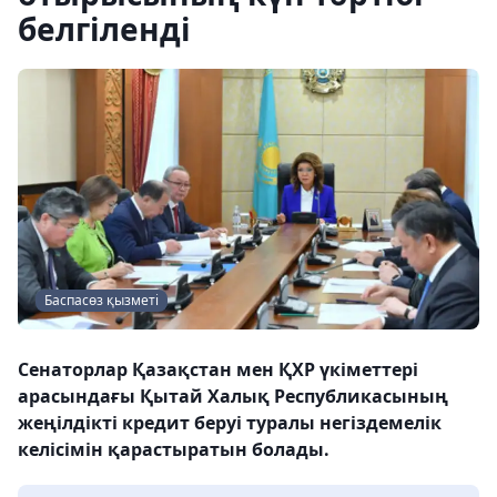
белгіленді
Баспасөз қызметі
Сенаторлар Қазақстан мен ҚХР үкіметтері
арасындағы Қытай Халық Республикасының
жеңілдікті кредит беруі туралы негіздемелік
келісімін қарастыратын болады.