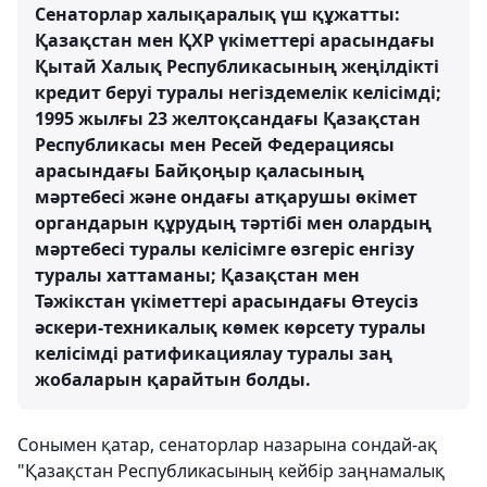
Сенаторлар халықаралық үш құжатты:
Қазақстан мен ҚХР үкіметтері арасындағы
Қытай Халық Республикасының жеңілдікті
кредит беруі туралы негіздемелік келісімді;
1995 жылғы 23 желтоқсандағы Қазақстан
Республикасы мен Ресей Федерациясы
арасындағы Байқоңыр қаласының
мәртебесі және ондағы атқарушы өкімет
органдарын құрудың тәртібі мен олардың
мәртебесі туралы келісімге өзгеріс енгізу
туралы хаттаманы; Қазақстан мен
Тәжікстан үкіметтері арасындағы Өтеусіз
әскери-техникалық көмек көрсету туралы
келісімді ратификациялау туралы заң
жобаларын қарайтын болды.
Сонымен қатар, сенаторлар назарына сондай-ақ
"Қазақстан Республикасының кейбір заңнамалық