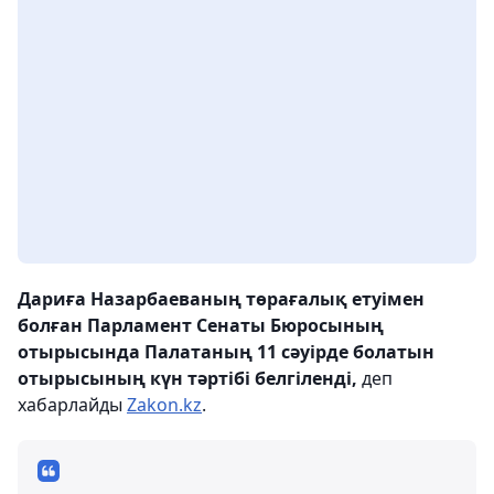
Дариға Назарбаеваның төрағалық етуімен
болған Парламент Сенаты Бюросының
отырысында Палатаның 11 сәуірде болатын
отырысының күн тәртібі белгіленді,
деп
хабарлайды
Zakon.kz
.