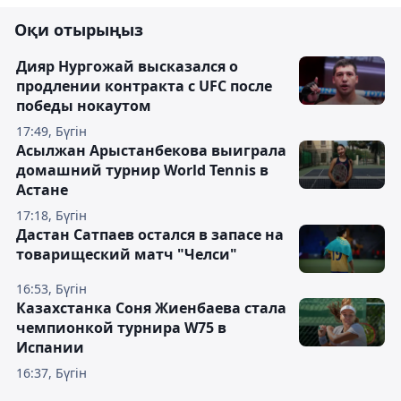
Оқи отырыңыз
Дияр Нургожай высказался о
продлении контракта с UFC после
победы нокаутом
17:49, Бүгін
Асылжан Арыстанбекова выиграла
домашний турнир World Tennis в
Астане
17:18, Бүгін
Дастан Сатпаев остался в запасе на
товарищеский матч "Челси"
16:53, Бүгін
Казахстанка Соня Жиенбаева стала
чемпионкой турнира W75 в
Испании
16:37, Бүгін