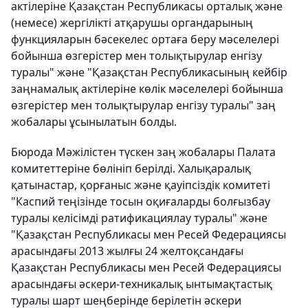
актілеріне Қазақстан Республикасы орталық және
(немесе) жергілікті атқарушы органдарының
функцияларын бәсекелес ортаға беру мәселелері
бойынша өзгерістер мен толықтырулар енгізу
туралы" және "Қазақстан Республикасының кейбір
заңнамалық актілеріне көлік мәселелері бойынша
өзгерістер мен толықтырулар енгізу туралы" заң
жобалары ұсынылатын болды.
Бюрода Мәжілістен түскен заң жобалары Палата
комитеттеріне бөлініп берілді. Халықаралық
қатынастар, қорғаныс және қауіпсіздік комитеті
"Каспий теңізінде тосын оқиғаларды болғызбау
туралы келісімді ратификациялау туралы" және
"Қазақстан Республикасы мен Ресей Федерациясы
арасындағы 2013 жылғы 24 желтоқсандағы
Қазақстан Республикасы мен Ресей Федерациясы
арасындағы әскери-техникалық ынтымақтастық
туралы шарт шеңберінде берілетін әскери