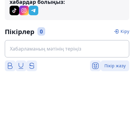
хабардар болыңыз:
Пікірлер
0
Кіру
Пікір жазу