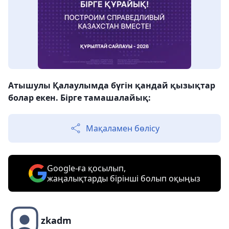
Атышулы Қалаулымда бүгін қандай қызықтар
болар екен. Бірге тамашалайық:
Мақаламен бөлісу
Google-ға қосылып,
жаңалықтарды бірінші болып оқыңыз
zkadm