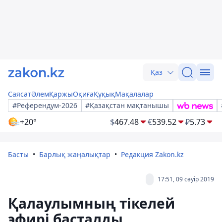
Қаз
Саясат
Әлем
Қаржы
Оқиға
Құқық
Мақалалар
#Референдум-2026
#Қазақстан мақтанышы
+20°
$
467.48
€
539.52
₽
5.73
Басты
Барлық жаңалықтар
Редакция Zakon.kz
17:51, 09 сәуір 2019
Қалаулымның тікелей
эфирі басталды