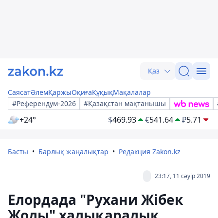
Қаз
Саясат
Әлем
Қаржы
Оқиға
Құқық
Мақалалар
#Референдум-2026
#Қазақстан мақтанышы
+24°
$
469.93
€
541.64
₽
5.71
Басты
Барлық жаңалықтар
Редакция Zakon.kz
23:17, 11 сәуір 2019
Елордада "Рухани Жібек
Жолы" халықаралық