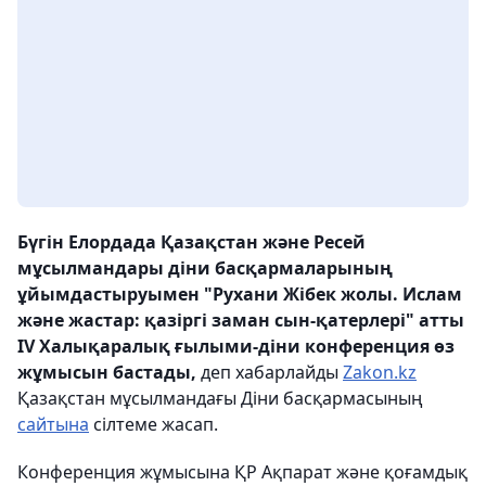
Бүгін Елордада Қазақстан және Ресей
мұсылмандары діни басқармаларының
ұйымдастыруымен "Рухани Жібек жолы. Ислам
және жастар: қазіргі заман сын-қатерлері" атты
IV Халықаралық ғылыми-діни конференция өз
жұмысын бастады,
деп хабарлайды
Zakon.kz
Қазақстан мұсылмандағы Діни басқармасының
сайтына
сілтеме жасап.
Конференция жұмысына ҚР Ақпарат және қоғамдық