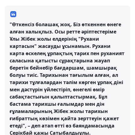
"Өткенсіз болашақ жоқ. Біз өткеннен өнеге
алған халықпыз. Осы ретте әріптестеріме
Ұлы Жібек жолы елдерінің "Рухани
картасын" жасауды ұсынамын. Рухани
карта өскелең ұрпақтың тарих пен руханият
саласына қатысты сұрақтарына жауап
беретін бейнебір бағдаршам, шамшырақ
болуы тиіс. Тарихынан тағылым алған, ал
тарихи тұлғалардан тәлім көрген ұрпақ діні
мен дәстүрін үйлестіріп, өнегелі өмір
сабақтастығын қалыптастырмақ. Бұл
бастама тарихшы ғалымдар мен дін
ғұламаларының Жібек жолы тарихын
ғибраттың көзімен қайта зерттеуін қажет
етеді", – деп атап өтті өз баяндамасында
Серікбай қажы Сатыбалдыұлы.