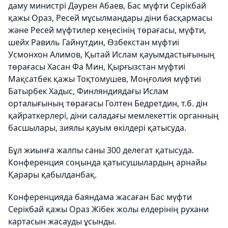
даму министрі Дәурен Абаев, Бас мүфти Серікбай
қажы Ораз, Ресей мұсылмандары діни басқармасы
және Ресей мүфтилер кеңесінің төрағасы, мүфти,
шейх Равиль Гайнутдин, Өзбекстан мүфтиі
Усмонхон Алимов, Қытай Ислам қауымдастығының
төрағасы Хасан Фа Мин, Қырғызстан мүфтиі
Мақсатбек қажы Тоқтомушев, Моңғолия мүфтиі
Батырбек Хадыс, Финляндиядағы Ислам
орталығының төрағасы Голтен Бедретдин, т.б. дін
қайраткерлері, діни саладағы мемлекеттік органның
басшылары, зиялы қауым өкілдері қатысуда.
Бұл жиынға жалпы саны 300 делегат қатысуда.
Конференция соңында қатысушылардың арнайы
Қарары қабылданбақ.
Конференцияда баяндама жасаған Бас мүфти
Серікбай қажы Ораз Жібек жолы елдерінің рухани
картасын жасауды ұсынды.