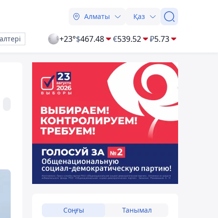
Алматы
Қаз
+23°
$
467.48
€
539.52
₽
5.73
алтері
Соңғы
Танымал