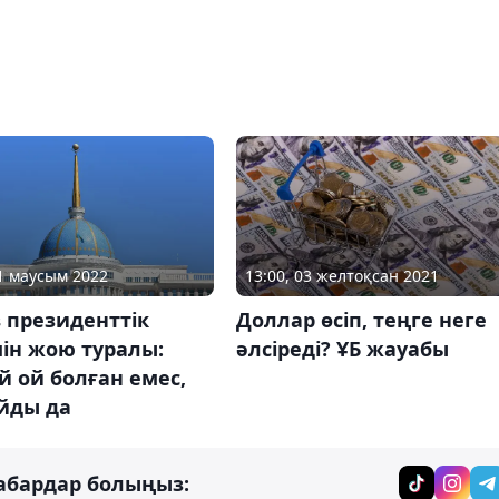
01 маусым 2022
13:00, 03 желтоқсан 2021
 президенттік
Доллар өсіп, теңге неге
ін жою туралы:
әлсіреді? ҰБ жауабы
 ой болған емес,
йды да
абардар болыңыз: