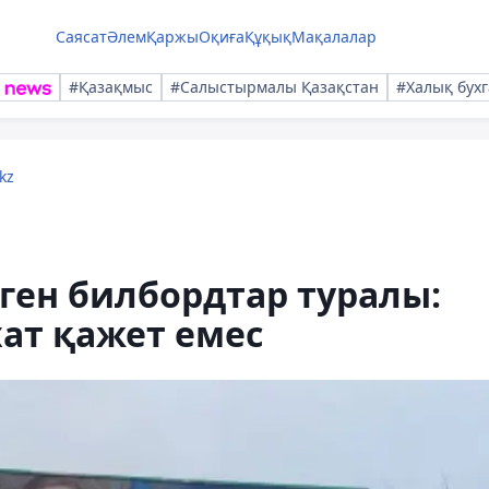
Саясат
Әлем
Қаржы
Оқиға
Құқық
Мақалалар
#Қазақмыс
#Салыстырмалы Қазақстан
#Халық бухг
kz
інген билбордтар туралы:
ат қажет емес