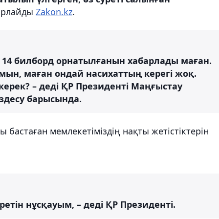
арлайды
Zakon.kz
.
н 14 билборд орнатылғанын хабарлады маған.
ын, маған ондай насихаттың керегі жоқ.
ерек? – деді ҚР Президенті Маңғыстау
здесу барысында.
бастаған мемлекетіміздің нақты жетістіктерін
ретін нұсқауым, – деді ҚР Президенті.