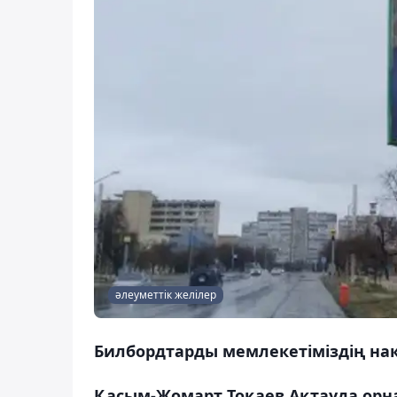
әлеуметтік желілер
Билбордтарды мемлекетіміздің нақт
Қасым-Жомарт Тоқаев Ақтауда орна