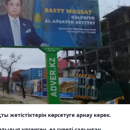
ы жетістіктерін көрсетуге арнау керек.
тылып үлгерген, өз суреті салынған