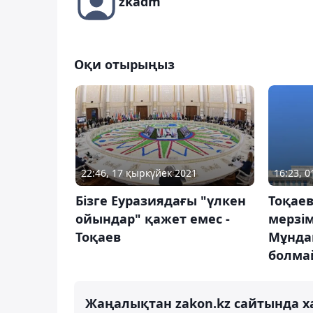
zkadm
Оқи отырыңыз
16:23, 
22:46, 17 қыркүйек 2021
Тоқаев
Бізге Еуразиядағы "үлкен
мерзім
ойындар" қажет емес -
Мұндай
Тоқаев
болма
Жаңалықтан zakon.kz сайтында х