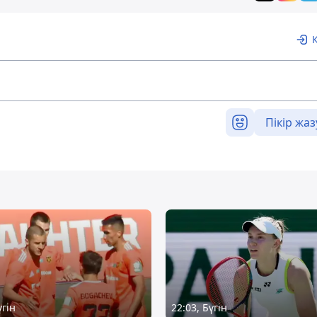
Пікір жаз
үгін
22:03, Бүгін