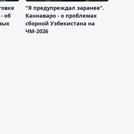
товке
"Я предупреждал заранее".
- об
Каннаваро - о проблемах
вых
сборной Узбекистана на
ЧМ-2026