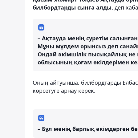
билбордтарды сынға алды,
деп хаб
– Ақтауда менің суретім салынға
Мұны мүлдем орынсыз деп санайм
Ондай әкімшілік пысықайлық не к
облысының қоғам өкілдерімен ке
Оның айтуынша, билбордтарды Елбасы 
көрсетуге арнау керек.
– Бұл менің барлық әкімдерген бе