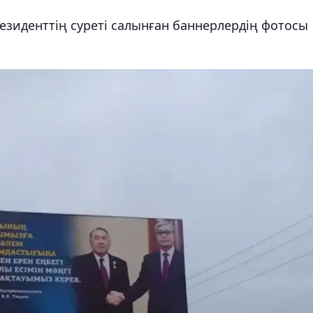
езиденттің суреті салынған баннерлердің фотосы