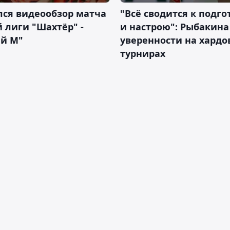
лся видеообзор матча
"Всё сводится к подго
 лиги "Шахтёр" -
и настрою": Рыбакина 
ий М"
уверенности на хардо
турнирах