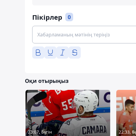
Пікірлер
0
Оқи отырыңыз
23:07, Бүгін
22:33, Б