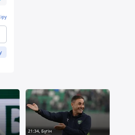
Кіру
у
21:34, Бүгін