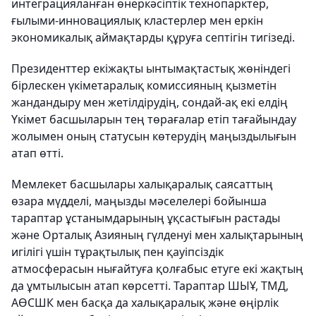
интеграцияланған өнеркәсіптік технопарктер,
ғылыми-инновациялық кластерлер мен еркін
экономикалық аймақтарды құруға септігін тигізеді.
Президенттер екіжақты ынтымақтастық жөніндегі
бірлескен үкіметаралық комиссияның қызметін
жандандыру мен жетілдірудің, сондай-ақ екі елдің
Үкімет басшыларын тең төрағалар етіп тағайындау
жолымен оның статусын көтерудің маңыздылығын
атап өтті.
Мемлекет басшылары халықаралық саясаттың
өзара мүдделі, маңызды мәселелері бойынша
тараптар ұстанымдарының ұқсастығын растады
және Орталық Азияның гүлденуі мен халықтарының
игілігі үшін тұрақтылық пен қауіпсіздік
атмосферасын нығайтуға қолғабыс етуге екі жақтың
да ұмтылысын атап көрсетті. Тараптар ШЫҰ, ТМД,
АӨСШК мен басқа да халықаралық және өңірлік