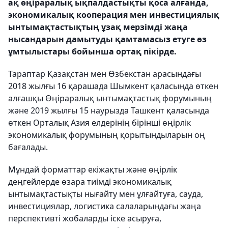
ақ өңіраралық ықпалдастықты қоса алғанда,
экономикалық кооперация мен инвестициялық
ынтымақтастықтың ұзақ мерзімді жаңа
нысандарын дамытуды қамтамасыз етуге өз
ұмтылыстары бойынша ортақ пікірде.
Тараптар Қазақстан мен Өзбекстан арасындағы
2018 жылғы 16 қарашада Шымкент қаласында өткен
алғашқы Өңіраралық ынтымақтастық форумының
және 2019 жылғы 15 наурызда Ташкент қаласында
өткен Орталық Азия елдерінің бірінші өңірлік
экономикалық форумының қорытындыларын оң
бағалады.
Мұндай форматтар екіжақты және өңірлік
деңгейлерде өзара тиімді экономикалық
ынтымақтастықты нығайту мен ұлғайтуға, сауда,
инвестициялар, логистика салаларындағы жаңа
перспективті жобаларды іске асыруға,