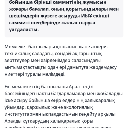
бойынша бірінші саммитінің жұмысын
жоғары бағалап, оның қорытындылары мен
шешімдерін жүзеге асыруды ИЫҰ екінші
саммиті шеңберінде жалғастыруға
уағдаласты.
Мемлекет басшылары қорғаныс және әскери-
техникалық саладағы, сондай-ақ ғарыштық
зерттеулер мен әзірленімдер саласындағы
ынтымақтастықты одан әрі дамытуға жәрдемдесу
ниеттері туралы мәлімдеді.
Екі мемлекеттің басшылары Арал теңізі
бассейніндегі нақты бағдарламалар мен жобаларды
іске асыру бойынша өңір елдерінің халықаралық
ұйымдар, қаржылық және экологиялық
институттармен ықпалдастығын кеңейту арқылы
Аралды құтқарудың халықаралық қоры
шеңберіндегі ынтымақтастықты жандандыруға