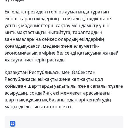
Екі елдің президенттері өз аумағында тұратын
екінші тарап өкілдерінің этникалық, тілдік және
ұлттық мәдениеттерін сақтау мен дамыту үшін
ынтымақтастықты нығайтуға, тараптардың
заңнамаларына сәйкес олардың өкілдерінің
қоғамдық-саяси, мәдени және әлеуметтік-
экономикалық өміріне белсенді қатысуына жағдай
жасауға ниеттерін растады.
Қазақстан Республикасы мен Өзбекстан
Республикасы екіжақты және көпжақты қол
қойылған шарттарды уақытылы және сапалы жүзеге
асырудың, сондай-ақ екі мемлекет арасындағы
шарттық-құқықтық базаны одан әрі кеңейтудің
маңыздылығын атап көрсетті.