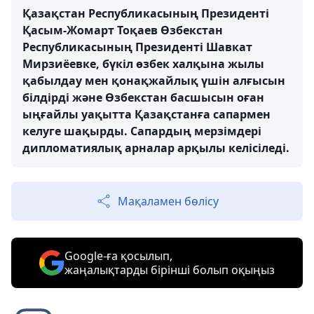
Қазақстан Республикасының Президенті
Қасым-Жомарт Тоқаев Өзбекстан
Республикасының Президенті Шавкат
Мирзиёевке, бүкіл өзбек халқына жылы
қабылдау мен қонақжайлық үшін алғысын
білдірді және Өзбекстан басшысын оған
ыңғайлы уақытта Қазақстанға сапармен
келуге шақырды. Сапардың мерзімдері
дипломатиялық арналар арқылы келісіледі.
Мақаламен бөлісу
Google-ға қосылып,
жаңалықтарды бірінші болып оқыңыз