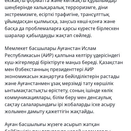
екіжақты форматта және көпжақты құрылымдар
шеңберінде халықаралық терроризмге, діни
экстремизмге, есірткі трафигіне, трансұлттық
ұйымдасқан қылмысқа, заңсыз көші-қонға және
басқа да проблемаларға қарсы күресте бірлескен
шаралар қабылдауды жақтап сөйледі.
Мемлекет басшылары Ауғанстан Ислам
Республикасын (АИР) қалпына келтіру үдерісіндегі
күш-жігерлерді біріктіруге маңыз береді. Қазақстан
мен Өзбекстанның президенттері АИР
экономикасын жаңартуға бейілділіктерін растады
және Ауғанстанмен ұзақ мерзімді тату көршілік
ынтымақтастықты өрістету, соның ішінде көлік
коммуникациялары, білім беру мен денсаулық
сақтау салаларындағы ірі жобаларды іске асыру
жолымен дамыту қажеттігін жақтайды.
Ауған басшылығы жүзеге асырып жатқан