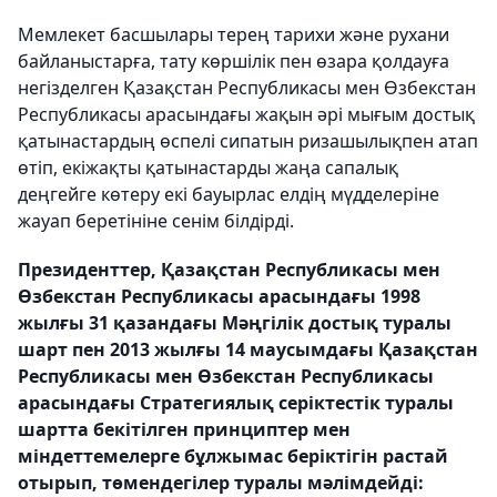
Мемлекет басшылары терең тарихи және рухани
байланыстарға, тату көршілік пен өзара қолдауға
негізделген Қазақстан Республикасы мен Өзбекстан
Республикасы арасындағы жақын әрі мығым достық
қатынастардың өспелі сипатын ризашылықпен атап
өтіп, екіжақты қатынастарды жаңа сапалық
деңгейге көтеру екі бауырлас елдің мүдделеріне
жауап беретініне сенім білдірді.
Президенттер, Қазақстан Республикасы мен
Өзбекстан Республикасы арасындағы 1998
жылғы 31 қазандағы Мәңгілік достық туралы
шарт пен 2013 жылғы 14 маусымдағы Қазақстан
Республикасы мен Өзбекстан Республикасы
арасындағы Стратегиялық серіктестік туралы
шартта бекітілген принциптер мен
міндеттемелерге бұлжымас беріктігін растай
отырып, төмендегілер туралы мәлімдейді: