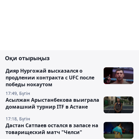
Оқи отырыңыз
Дияр Нургожай высказался о
продлении контракта с UFC после
победы нокаутом
17:49, Бүгін
Асылжан Арыстанбекова выиграла
домашний турнир ITF в Астане
17:18, Бүгін
Дастан Сатпаев остался в запасе на
товарищеский матч "Челси"