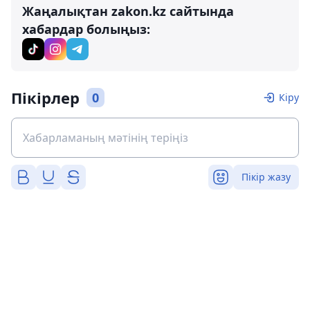
Жаңалықтан zakon.kz сайтында
хабардар болыңыз:
Пікірлер
0
Кіру
Пікір жазу