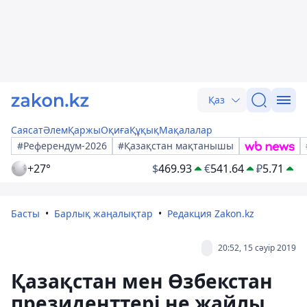
Қаз
Саясат
Әлем
Қаржы
Оқиға
Құқық
Мақалалар
#Референдум-2026
#Қазақстан мақтанышы
+27°
$
469.93
€
541.64
₽
5.71
Басты
Барлық жаңалықтар
Редакция Zakon.kz
20:52, 15 сәуір 2019
Қазақстан мен Өзбекстан
президенттері не жайлы