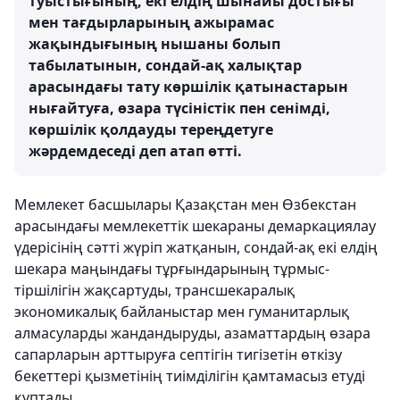
туыстығының, екі елдің шынайы достығы
мен тағдырларының ажырамас
жақындығының нышаны болып
табылатынын, сондай-ақ халықтар
арасындағы тату көршілік қатынастарын
нығайтуға, өзара түсіністік пен сенімді,
көршілік қолдауды тереңдетуге
жәрдемдеседі деп атап өтті.
Мемлекет басшылары Қазақстан мен Өзбекстан
арасындағы мемлекеттік шекараны демаркациялау
үдерісінің сәтті жүріп жатқанын, сондай-ақ екі елдің
шекара маңындағы тұрғындарының тұрмыс-
тіршілігін жақсартуды, трансшекаралық
экономикалық байланыстар мен гуманитарлық
алмасуларды жандандыруды, азаматтардың өзара
сапарларын арттыруға септігін тигізетін өткізу
бекеттері қызметінің тиімділігін қамтамасыз етуді
құптады.