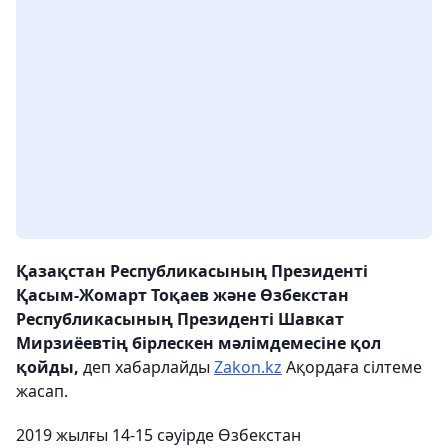
Қазақстан Республикасының Президенті
Қасым-Жомарт Тоқаев және Өзбекстан
Республикасының Президенті Шавкат
Мирзиёевтің бірлескен мәлімдемесіне қол
қойды,
деп хабарлайды
Zakon.kz
Ақордаға сілтеме
жасап.
2019 жылғы 14-15 сәуірде Өзбекстан