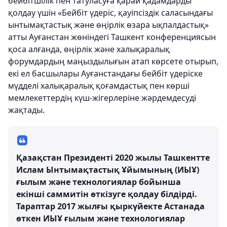
бейбітшілік пен татуласуға қарай қадамдарды
қолдау үшін «Бейбіт үдеріс, қауіпсіздік саласындағы
ынтымақтастық және өңірлік өзара ықпалдастық»
атты Ауғанстан жөніндегі Ташкент конференциясын
қоса алғанда, өңірлік және халықаралық
форумдардың маңыздылығын атап көрсете отырып,
екі ел басшылары Ауғанстандағы бейбіт үдеріске
мүдделі халықаралық қоғамдастық пен көрші
мемлекеттердің күш-жігерлеріне жәрдемдесуді
жақтады.
Қазақстан Президенті 2020 жылы Ташкентте
Ислам Ынтымақтастық Ұйымының (ИЫҰ)
ғылым және технологиялар бойынша
екінші саммитін өткізуге қолдау білдірді.
Тараптар 2017 жылғы қыркүйекте Астанада
өткен ИЫҰ ғылым және технологиялар