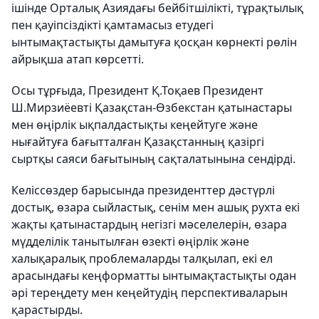
ішінде Орталық Азиядағы бейбітшілікті, тұрақтылық
пен қауіпсіздікті қамтамасыз етудегі
ынтымақтастықты дамытуға қосқан көрнекті рөлін
айрықша атап көрсетті.
Осы тұрғыда, Президент Қ.Тоқаев Президент
Ш.Мирзиёевті Қазақстан-Өзбекстан қатынастары
мен өңірлік ықпалдастықты кеңейтуге және
нығайтуға бағытталған Қазақстанның қазіргі
сыртқы саяси бағытының сақталатынына сендірді.
Келіссөздер барысында президенттер дәстүрлі
достық, өзара сыйластық, сенім мен ашық рухта екі
жақты қатынастардың негізгі мәселелерін, өзара
мүдделілік танытылған өзекті өңірлік және
халықаралық проблемаларды талқылап, екі ел
арасындағы кеңформатты ынтымақтастықты одан
әрі тереңдету мен кеңейтудің перспективаларын
қарастырды.