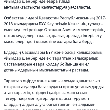
ұйымдар шеңберінде өзара тиімді
ынтымақтастықты жалғастыруға уағдаласты.
Өзбекстан лидері Қазақстан Республикасының 2017-
2018 жылдардағы БҰҰ Қауіпсіздік Кеңесінің тұрақты
емес мүшесі ретінде Орталық Азия мемлекеттерінің
ортақ мүдделерін халықаралық аренада ілгерілету
мәселелеріндегі қызметіне жоғары баға берді.
Елдердің басшылары БҰҰ және басқа халықаралық
ұйымдар шеңберінде екі тараптың халықаралық
бастамаларын өзара қолдау бойынша екі ел
ұстанымдарының мызғымастығын растады.
Тараптар өңірде және жалпы әлемде қалыптасып
отырған ахуалды бағалаудағы ортақ ұстанымдарды
атап көрсетіп, өңірдегі қазіргі заманғы сын-
тегеуріндер мен қатерлерге қарсы тұру мен
олардың алдын алуға бағытталған, ең алдымен