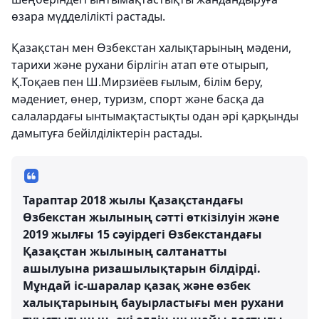
өзара мүдделілікті растады.
Қазақстан мен Өзбекстан халықтарының мәдени,
тарихи және рухани бірлігін атап өте отырып,
Қ.Тоқаев пен Ш.Мирзиёев ғылым, білім беру,
мәдениет, өнер, туризм, спорт және басқа да
салалардағы ынтымақтастықты одан әрі қарқынды
дамытуға бейілділіктерін растады.
Тараптар 2018 жылы Қазақстандағы
Өзбекстан жылының сәтті өткізілуін және
2019 жылғы 15 сәуірдегі Өзбекстандағы
Қазақстан жылының салтанатты
ашылуына ризашылықтарын білдірді.
Мұндай іс-шаралар қазақ және өзбек
халықтарының бауырластығы мен рухани