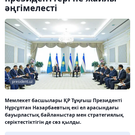
әңгімелесті
president.uz
Мемлекет басшылары ҚР Тұңғыш Президенті
Нұрсұлтан Назарбаевтың екі ел арасындағы
бауырластық байланыстар мен стратегиялық
серіктестіктігін де сөз қылды.