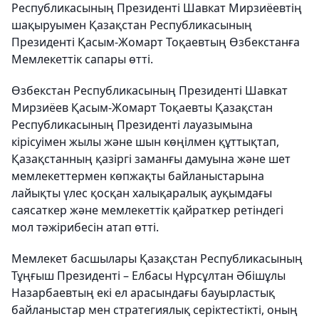
Республикасының Президенті Шавкат Мирзиёевтің
шақыруымен Қазақстан Республикасының
Президенті Қасым-Жомарт Тоқаевтың Өзбекстанға
Мемлекеттік сапары өтті.
Өзбекстан Республикасының Президенті Шавкат
Мирзиёев Қасым-Жомарт Тоқаевты Қазақстан
Республикасының Президенті лауазымына
кірісуімен жылы және шын көңілмен құттықтап,
Қазақстанның қазіргі заманғы дамуына және шет
мемлекеттермен көпжақты байланыстарына
лайықты үлес қосқан халықаралық ауқымдағы
саясаткер және мемлекеттік қайраткер ретіндегі
мол тәжірибесін атап өтті.
Мемлекет басшылары Қазақстан Республикасының
Тұңғыш Президенті – Елбасы Нұрсұлтан Әбішұлы
Назарбаевтың екі ел арасындағы бауырластық
байланыстар мен стратегиялық серіктестікті, оның